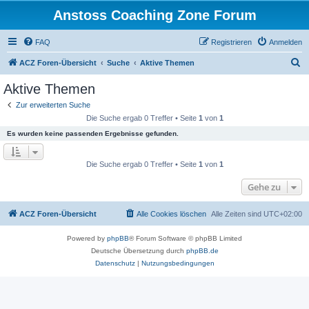
Anstoss Coaching Zone Forum
FAQ
Registrieren
Anmelden
S
ACZ Foren-Übersicht
Suche
Aktive Themen
u
Aktive Themen
c
Zur erweiterten Suche
h
Die Suche ergab 0 Treffer • Seite
1
von
1
e
Es wurden keine passenden Ergebnisse gefunden.
Die Suche ergab 0 Treffer • Seite
1
von
1
Gehe zu
ACZ Foren-Übersicht
Alle Cookies löschen
Alle Zeiten sind
UTC+02:00
Powered by
phpBB
® Forum Software © phpBB Limited
Deutsche Übersetzung durch
phpBB.de
Datenschutz
|
Nutzungsbedingungen