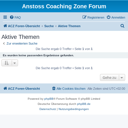
Anstoss Coaching Zone Forum
FAQ
Registrieren
Anmelden
S
ACZ Foren-Übersicht
Suche
Aktive Themen
u
Aktive Themen
c
Zur erweiterten Suche
h
Die Suche ergab 0 Treffer • Seite
1
von
1
e
Es wurden keine passenden Ergebnisse gefunden.
Die Suche ergab 0 Treffer • Seite
1
von
1
Gehe zu
ACZ Foren-Übersicht
Alle Cookies löschen
Alle Zeiten sind
UTC+02:00
Powered by
phpBB
® Forum Software © phpBB Limited
Deutsche Übersetzung durch
phpBB.de
Datenschutz
|
Nutzungsbedingungen