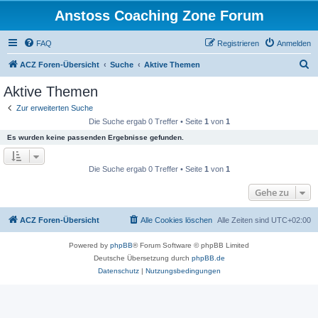
Anstoss Coaching Zone Forum
FAQ
Registrieren
Anmelden
S
ACZ Foren-Übersicht
Suche
Aktive Themen
u
Aktive Themen
c
Zur erweiterten Suche
h
Die Suche ergab 0 Treffer • Seite
1
von
1
e
Es wurden keine passenden Ergebnisse gefunden.
Die Suche ergab 0 Treffer • Seite
1
von
1
Gehe zu
ACZ Foren-Übersicht
Alle Cookies löschen
Alle Zeiten sind
UTC+02:00
Powered by
phpBB
® Forum Software © phpBB Limited
Deutsche Übersetzung durch
phpBB.de
Datenschutz
|
Nutzungsbedingungen