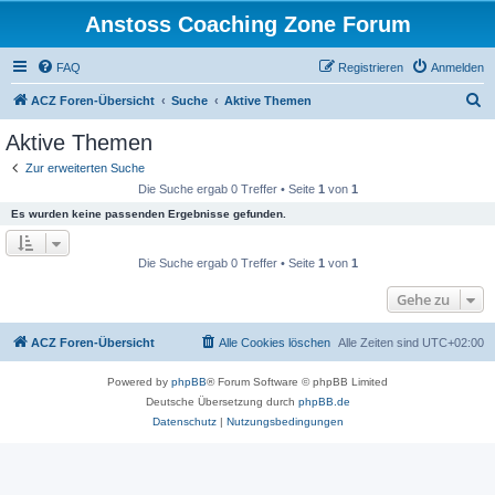
Anstoss Coaching Zone Forum
FAQ
Registrieren
Anmelden
S
ACZ Foren-Übersicht
Suche
Aktive Themen
u
Aktive Themen
c
Zur erweiterten Suche
h
Die Suche ergab 0 Treffer • Seite
1
von
1
e
Es wurden keine passenden Ergebnisse gefunden.
Die Suche ergab 0 Treffer • Seite
1
von
1
Gehe zu
ACZ Foren-Übersicht
Alle Cookies löschen
Alle Zeiten sind
UTC+02:00
Powered by
phpBB
® Forum Software © phpBB Limited
Deutsche Übersetzung durch
phpBB.de
Datenschutz
|
Nutzungsbedingungen