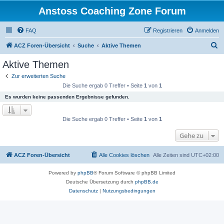
Anstoss Coaching Zone Forum
FAQ
Registrieren
Anmelden
S
ACZ Foren-Übersicht
Suche
Aktive Themen
u
Aktive Themen
c
Zur erweiterten Suche
h
Die Suche ergab 0 Treffer • Seite
1
von
1
e
Es wurden keine passenden Ergebnisse gefunden.
Die Suche ergab 0 Treffer • Seite
1
von
1
Gehe zu
ACZ Foren-Übersicht
Alle Cookies löschen
Alle Zeiten sind
UTC+02:00
Powered by
phpBB
® Forum Software © phpBB Limited
Deutsche Übersetzung durch
phpBB.de
Datenschutz
|
Nutzungsbedingungen