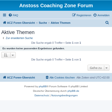
Anstoss Coaching Zone Forum
FAQ
Registrieren
Anmelden
S
ACZ Foren-Übersicht
Suche
Aktive Themen
u
Aktive Themen
c
Zur erweiterten Suche
h
Die Suche ergab 0 Treffer • Seite
1
von
1
e
Es wurden keine passenden Ergebnisse gefunden.
Die Suche ergab 0 Treffer • Seite
1
von
1
Gehe zu
ACZ Foren-Übersicht
Alle Cookies löschen
Alle Zeiten sind
UTC+02:00
Powered by
phpBB
® Forum Software © phpBB Limited
Deutsche Übersetzung durch
phpBB.de
Datenschutz
|
Nutzungsbedingungen