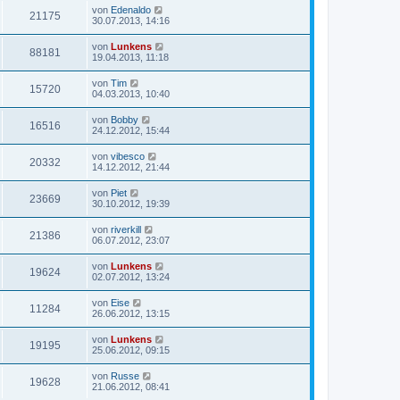
von
Edenaldo
21175
30.07.2013, 14:16
von
Lunkens
88181
19.04.2013, 11:18
von
Tim
15720
04.03.2013, 10:40
von
Bobby
16516
24.12.2012, 15:44
von
vibesco
20332
14.12.2012, 21:44
von
Piet
23669
30.10.2012, 19:39
von
riverkill
21386
06.07.2012, 23:07
von
Lunkens
19624
02.07.2012, 13:24
von
Eise
11284
26.06.2012, 13:15
von
Lunkens
19195
25.06.2012, 09:15
von
Russe
19628
21.06.2012, 08:41