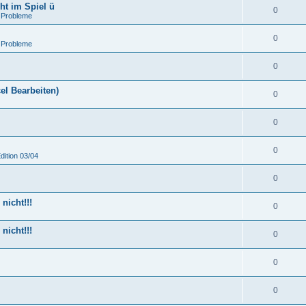
ht im Spiel ü
0
 Probleme
0
 Probleme
0
el Bearbeiten)
0
0
0
dition 03/04
0
nicht!!!
0
nicht!!!
0
0
0