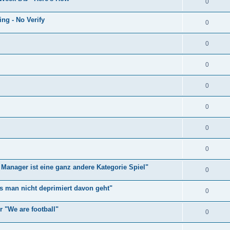
0
ng - No Verify
0
0
0
0
0
0
0
Manager ist eine ganz andere Kategorie Spiel"
0
ss man nicht deprimiert davon geht"
0
r "We are football"
0