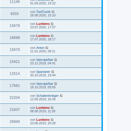
11146
01.09.2020, 19:32
von
ToniTurek
9333
26.08.2020, 15:10
von
Lunkens
15679
23.07.2020, 17:57
von
Lunkens
16698
17.07.2020, 18:17
von
Anton
15670
21.01.2020, 09:11
von
VasropeNar
15421
23.12.2019, 04:41
von
Spartaner
12514
30.10.2019, 19:44
von
VasropeNar
17681
18.10.2019, 05:55
von
Schattenkrieger
22204
12.09.2019, 16:36
von
Lunkens
21837
08.08.2019, 11:28
von
Lunkens
26940
23.06.2019, 20:28