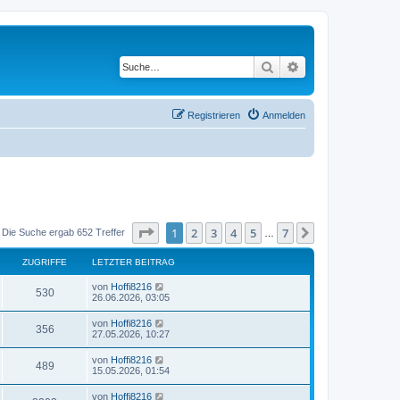
Suche
Erweiterte Suche
Registrieren
Anmelden
Seite
1
von
7
1
2
3
4
5
7
Nächste
Die Suche ergab 652 Treffer
…
ZUGRIFFE
LETZTER BEITRAG
von
Hoffi8216
530
26.06.2026, 03:05
von
Hoffi8216
356
27.05.2026, 10:27
von
Hoffi8216
489
15.05.2026, 01:54
von
Hoffi8216