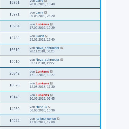
von
Larry
19391
28.05.2019, 16:40
von
Larry
15971
09.03.2019, 23:20
von
Lunkens
15984
17.02.2019, 10:29
von
Gainit
13783
28.01.2019, 18:40
von
Nova_schroeder
16619
28.11.2018, 00:26
von
Nova_schroeder
15610
03.11.2018, 19:22
von
Lunkens
25842
17.10.2018, 19:27
von
Lunkens
18670
12.08.2018, 17:30
von
Lunkens
19143
10.06.2018, 05:45
von
Heno13
14250
06.06.2018, 13:39
von
ranknonsense
14522
17.06.2017, 17:08