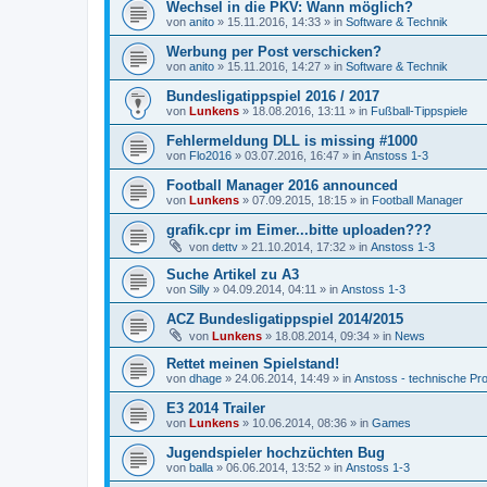
Wechsel in die PKV: Wann möglich?
von
anito
»
15.11.2016, 14:33
» in
Software & Technik
Werbung per Post verschicken?
von
anito
»
15.11.2016, 14:27
» in
Software & Technik
Bundesligatippspiel 2016 / 2017
von
Lunkens
»
18.08.2016, 13:11
» in
Fußball-Tippspiele
Fehlermeldung DLL is missing #1000
von
Flo2016
»
03.07.2016, 16:47
» in
Anstoss 1-3
Football Manager 2016 announced
von
Lunkens
»
07.09.2015, 18:15
» in
Football Manager
grafik.cpr im Eimer...bitte uploaden???
von
dettv
»
21.10.2014, 17:32
» in
Anstoss 1-3
Suche Artikel zu A3
von
Silly
»
04.09.2014, 04:11
» in
Anstoss 1-3
ACZ Bundesligatippspiel 2014/2015
von
Lunkens
»
18.08.2014, 09:34
» in
News
Rettet meinen Spielstand!
von
dhage
»
24.06.2014, 14:49
» in
Anstoss - technische Pr
E3 2014 Trailer
von
Lunkens
»
10.06.2014, 08:36
» in
Games
Jugendspieler hochzüchten Bug
von
balla
»
06.06.2014, 13:52
» in
Anstoss 1-3