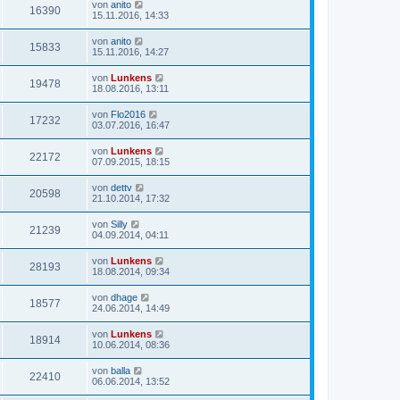
von
anito
16390
15.11.2016, 14:33
von
anito
15833
15.11.2016, 14:27
von
Lunkens
19478
18.08.2016, 13:11
von
Flo2016
17232
03.07.2016, 16:47
von
Lunkens
22172
07.09.2015, 18:15
von
dettv
20598
21.10.2014, 17:32
von
Silly
21239
04.09.2014, 04:11
von
Lunkens
28193
18.08.2014, 09:34
von
dhage
18577
24.06.2014, 14:49
von
Lunkens
18914
10.06.2014, 08:36
von
balla
22410
06.06.2014, 13:52