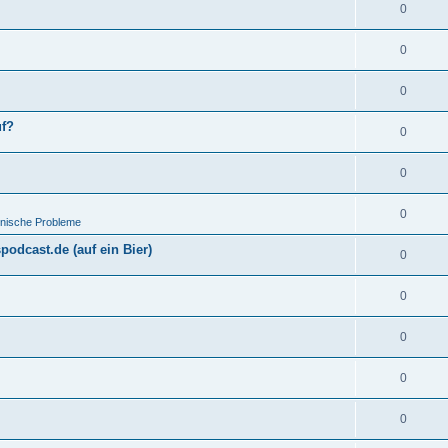
0
0
0
uf?
0
0
0
hnische Probleme
odcast.de (auf ein Bier)
0
0
0
0
0