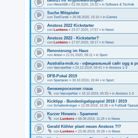
Besitzt ihr Kryptowährungen?
von
Hinrich06
»
01.09.2020, 19:32
» in
Software & Technik
Suche Mitspieler
von
ToniTurek
»
26.08.2020, 15:10
» in
Games
Anstoss 2022 Kickstarter
von
Lunkens
»
23.07.2020, 17:57
» in
News
Anstoss 2022 - Kickstarter?
von
Lunkens
»
17.07.2020, 18:17
» in
News
Renovierung im Haus
von
Anton
»
21.01.2020, 09:11
» in
Sport
Australia-msk.ru - официальный сайт ugg в р
von
VasropeNar
»
23.12.2019, 04:41
» in
Anstoss 1-3
DFB-Pokal 2019
von
Spartaner
»
30.10.2019, 19:44
» in
Sport
биомикроскопия глаза
von
VasropeNar
»
18.10.2019, 05:55
» in
Anstoss 1-3
Kicktipp - Bundesligatippspiel 2018 / 2019
von
Schattenkrieger
»
12.09.2019, 16:36
» in
Fußball-Tippspi
Kurzer Hinweis - Spamerei
von
Lunkens
»
08.08.2019, 11:28
» in
News
Gerald Köhler plant neues Anstoss ?!?
von
Lunkens
»
23.06.2019, 20:28
» in
News