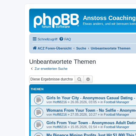
Anstoss Coaching
Etwas anders, und wir bereuen keine
Schnellzugriff
FAQ
ACZ Foren-Übersicht
Suche
Unbeantwortete Themen
Unbeantwortete Themen
Zur erweiterten Suche
Suche
Erweiterte Suche
THEMEN
Girls In Your City - Anonymous Casual Dating -
von
Hoffi8216
»
26.06.2026, 03:05
» in
Football Manager
Womans From Your Town - No Selfie - Anonym
von
Hoffi8216
»
27.05.2026, 10:27
» in
Football Manager
Girls From Your Town - Anonymous Adult Dating
von
Hoffi8216
»
15.05.2026, 01:54
» in
Football Manager
My Binance Mining Profits Just Hit $1,800 Thi