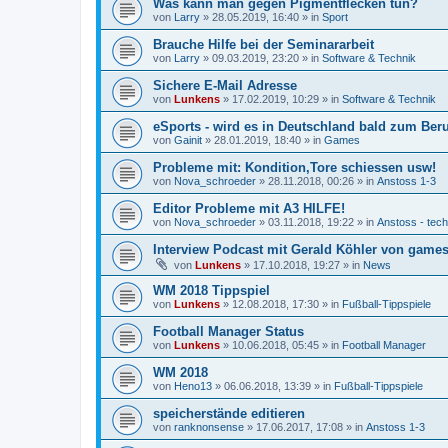
Was kann man gegen Pigmentflecken tun?
von
Larry
»
28.05.2019, 16:40
» in
Sport
Brauche Hilfe bei der Seminararbeit
von
Larry
»
09.03.2019, 23:20
» in
Software & Technik
Sichere E-Mail Adresse
von
Lunkens
»
17.02.2019, 10:29
» in
Software & Technik
eSports - wird es in Deutschland bald zum Ber
von
Gainit
»
28.01.2019, 18:40
» in
Games
Probleme mit: Kondition,Tore schiessen usw!
von
Nova_schroeder
»
28.11.2018, 00:26
» in
Anstoss 1-3
Editor Probleme mit A3 HILFE!
von
Nova_schroeder
»
03.11.2018, 19:22
» in
Anstoss - tec
Interview Podcast mit Gerald Köhler von gamesp
von
Lunkens
»
17.10.2018, 19:27
» in
News
WM 2018 Tippspiel
von
Lunkens
»
12.08.2018, 17:30
» in
Fußball-Tippspiele
Football Manager Status
von
Lunkens
»
10.06.2018, 05:45
» in
Football Manager
WM 2018
von
Heno13
»
06.06.2018, 13:39
» in
Fußball-Tippspiele
speicherstände editieren
von
ranknonsense
»
17.06.2017, 17:08
» in
Anstoss 1-3