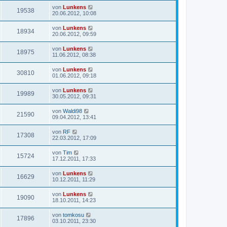
von
Lunkens
19538
20.06.2012, 10:08
von
Lunkens
18934
20.06.2012, 09:59
von
Lunkens
18975
11.06.2012, 08:38
von
Lunkens
30810
01.06.2012, 09:18
von
Lunkens
19989
30.05.2012, 09:31
von
Waldi98
21590
09.04.2012, 13:41
von
RF
17308
22.03.2012, 17:09
von
Tim
15724
17.12.2011, 17:33
von
Lunkens
16629
10.12.2011, 11:29
von
Lunkens
19090
18.10.2011, 14:23
von
tomkosu
17896
03.10.2011, 23:30