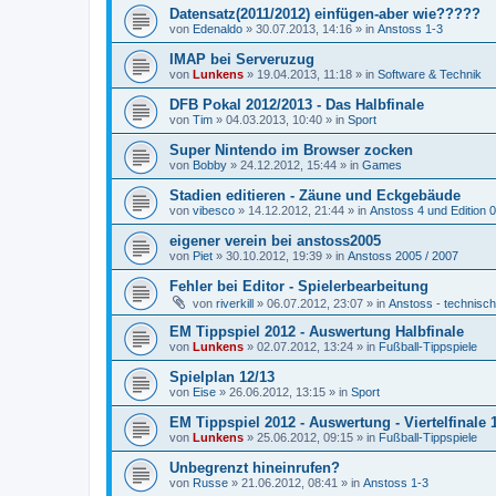
Datensatz(2011/2012) einfügen-aber wie?????
von
Edenaldo
»
30.07.2013, 14:16
» in
Anstoss 1-3
IMAP bei Serveruzug
von
Lunkens
»
19.04.2013, 11:18
» in
Software & Technik
DFB Pokal 2012/2013 - Das Halbfinale
von
Tim
»
04.03.2013, 10:40
» in
Sport
Super Nintendo im Browser zocken
von
Bobby
»
24.12.2012, 15:44
» in
Games
Stadien editieren - Zäune und Eckgebäude
von
vibesco
»
14.12.2012, 21:44
» in
Anstoss 4 und Edition 
eigener verein bei anstoss2005
von
Piet
»
30.10.2012, 19:39
» in
Anstoss 2005 / 2007
Fehler bei Editor - Spielerbearbeitung
von
riverkill
»
06.07.2012, 23:07
» in
Anstoss - technisc
EM Tippspiel 2012 - Auswertung Halbfinale
von
Lunkens
»
02.07.2012, 13:24
» in
Fußball-Tippspiele
Spielplan 12/13
von
Eise
»
26.06.2012, 13:15
» in
Sport
EM Tippspiel 2012 - Auswertung - Viertelfinale 1
von
Lunkens
»
25.06.2012, 09:15
» in
Fußball-Tippspiele
Unbegrenzt hineinrufen?
von
Russe
»
21.06.2012, 08:41
» in
Anstoss 1-3