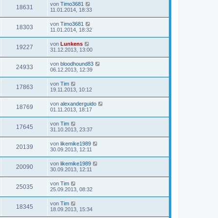
von
Timo3681
18631
11.01.2014, 18:33
von
Timo3681
18303
11.01.2014, 18:32
von
Lunkens
19227
31.12.2013, 13:00
von
bloodhound83
24933
06.12.2013, 12:39
von
Tim
17863
19.11.2013, 10:12
von
alexanderguido
18769
01.11.2013, 18:17
von
Tim
17645
31.10.2013, 23:37
von
likemike1989
20139
30.09.2013, 12:11
von
likemike1989
20090
30.09.2013, 12:11
von
Tim
25035
25.09.2013, 08:32
von
Tim
18345
18.09.2013, 15:34