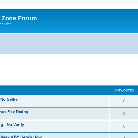
 Zone Forum
n Liter
ANTWORTEN
 No Selfie
0
ous Sex Dating
0
 - No Verify
0
s Week вЂ“ Here's How