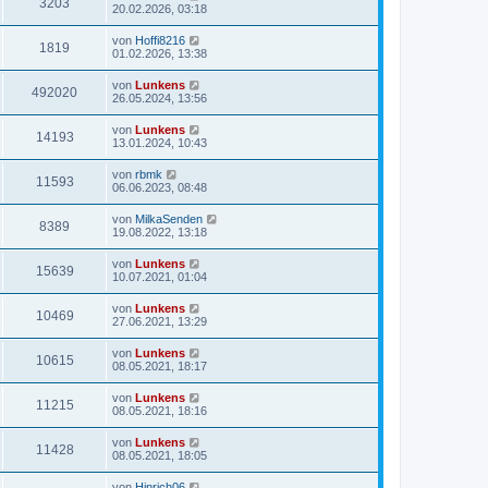
3203
20.02.2026, 03:18
von
Hoffi8216
1819
01.02.2026, 13:38
von
Lunkens
492020
26.05.2024, 13:56
von
Lunkens
14193
13.01.2024, 10:43
von
rbmk
11593
06.06.2023, 08:48
von
MilkaSenden
8389
19.08.2022, 13:18
von
Lunkens
15639
10.07.2021, 01:04
von
Lunkens
10469
27.06.2021, 13:29
von
Lunkens
10615
08.05.2021, 18:17
von
Lunkens
11215
08.05.2021, 18:16
von
Lunkens
11428
08.05.2021, 18:05
von
Hinrich06