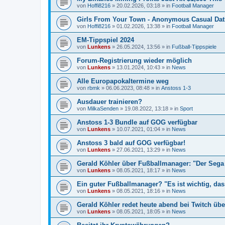
von
Hoffi8216
»
20.02.2026, 03:18
» in
Football Manager
Girls From Your Town - Anonymous Casual Dati
von
Hoffi8216
»
01.02.2026, 13:38
» in
Football Manager
EM-Tippspiel 2024
von
Lunkens
»
26.05.2024, 13:56
» in
Fußball-Tippspiele
Forum-Registrierung wieder möglich
von
Lunkens
»
13.01.2024, 10:43
» in
News
Alle Europapokaltermine weg
von
rbmk
»
06.06.2023, 08:48
» in
Anstoss 1-3
Ausdauer trainieren?
von
MilkaSenden
»
19.08.2022, 13:18
» in
Sport
Anstoss 1-3 Bundle auf GOG verfügbar
von
Lunkens
»
10.07.2021, 01:04
» in
News
Anstoss 3 bald auf GOG verfügbar!
von
Lunkens
»
27.06.2021, 13:29
» in
News
Gerald Köhler über Fußballmanager: "Der Sega 
von
Lunkens
»
08.05.2021, 18:17
» in
News
Ein guter Fußballmanager? "Es ist wichtig, da
von
Lunkens
»
08.05.2021, 18:16
» in
News
Gerald Köhler redet heute abend bei Twitch übe
von
Lunkens
»
08.05.2021, 18:05
» in
News