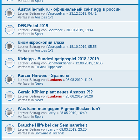
Verfasst in
Sport
Australia-msk.ru - официальный сайт ugg в россии
Letzter Beitrag von
VasropeNar
«
23.12.2019, 04:41
Verfasst in
Anstoss 1-3
DFB-Pokal 2019
Letzter Beitrag von
Spartaner
«
30.10.2019, 19:44
Verfasst in
Sport
биомикроскопия глаза
Letzter Beitrag von
VasropeNar
«
18.10.2019, 05:55
Verfasst in
Anstoss 1-3
Kicktipp - Bundesligatippspiel 2018 / 2019
Letzter Beitrag von
Schattenkrieger
«
12.09.2019, 16:36
Verfasst in
Fußball-Tippspiele
Kurzer Hinweis - Spamerei
Letzter Beitrag von
Lunkens
«
08.08.2019, 11:28
Verfasst in
News
Gerald Köhler plant neues Anstoss ?!?
Letzter Beitrag von
Lunkens
«
23.06.2019, 20:28
Verfasst in
News
Was kann man gegen Pigmentflecken tun?
Letzter Beitrag von
Larry
«
28.05.2019, 16:40
Verfasst in
Sport
Brauche Hilfe bei der Seminararbeit
Letzter Beitrag von
Larry
«
09.03.2019, 23:20
Verfasst in
Software & Technik