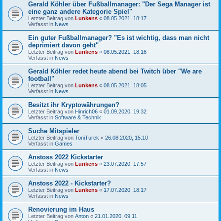
Gerald Köhler über Fußballmanager: "Der Sega Manager ist
eine ganz andere Kategorie Spiel"
Letzter Beitrag von
Lunkens
«
08.05.2021, 18:17
Verfasst in
News
Ein guter Fußballmanager? "Es ist wichtig, dass man nicht
deprimiert davon geht"
Letzter Beitrag von
Lunkens
«
08.05.2021, 18:16
Verfasst in
News
Gerald Köhler redet heute abend bei Twitch über "We are
football"
Letzter Beitrag von
Lunkens
«
08.05.2021, 18:05
Verfasst in
News
Besitzt ihr Kryptowährungen?
Letzter Beitrag von
Hinrich06
«
01.09.2020, 19:32
Verfasst in
Software & Technik
Suche Mitspieler
Letzter Beitrag von
ToniTurek
«
26.08.2020, 15:10
Verfasst in
Games
Anstoss 2022 Kickstarter
Letzter Beitrag von
Lunkens
«
23.07.2020, 17:57
Verfasst in
News
Anstoss 2022 - Kickstarter?
Letzter Beitrag von
Lunkens
«
17.07.2020, 18:17
Verfasst in
News
Renovierung im Haus
Letzter Beitrag von
Anton
«
21.01.2020, 09:11