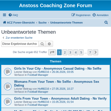
Anstoss Coaching Zone Forum
FAQ
Registrieren
Anmelden
S
ACZ Foren-Übersicht
Suche
Unbeantwortete Themen
u
Unbeantwortete Themen
c
Zur erweiterten Suche
h
Suche
Erweiterte Suche
e
Seite
1
von
7
1
2
3
4
5
7
Nächst
Die Suche ergab 652 Treffer
…
Themen
Girls In Your City - Anonymous Casual Dating - No Selfie
Letzter Beitrag von
Hoffi8216
«
26.06.2026, 03:05
Verfasst in
Football Manager
Womans From Your Town - No Selfie - Anonymous Sex
Dating
Letzter Beitrag von
Hoffi8216
«
27.05.2026, 10:27
Verfasst in
Football Manager
Girls From Your Town - Anonymous Adult Dating - No Verify
Letzter Beitrag von
Hoffi8216
«
15.05.2026, 01:54
Verfasst in
Football Manager