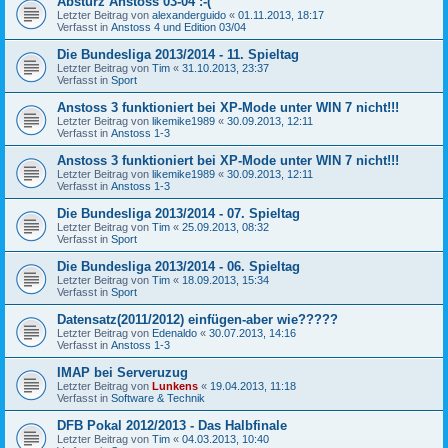
Absturz Anstoss 03-04 :-(
Letzter Beitrag von
alexanderguido
«
01.11.2013, 18:17
Verfasst in
Anstoss 4 und Edition 03/04
Die Bundesliga 2013/2014 - 11. Spieltag
Letzter Beitrag von
Tim
«
31.10.2013, 23:37
Verfasst in
Sport
Anstoss 3 funktioniert bei XP-Mode unter WIN 7 nicht!!!
Letzter Beitrag von
likemike1989
«
30.09.2013, 12:11
Verfasst in
Anstoss 1-3
Anstoss 3 funktioniert bei XP-Mode unter WIN 7 nicht!!!
Letzter Beitrag von
likemike1989
«
30.09.2013, 12:11
Verfasst in
Anstoss 1-3
Die Bundesliga 2013/2014 - 07. Spieltag
Letzter Beitrag von
Tim
«
25.09.2013, 08:32
Verfasst in
Sport
Die Bundesliga 2013/2014 - 06. Spieltag
Letzter Beitrag von
Tim
«
18.09.2013, 15:34
Verfasst in
Sport
Datensatz(2011/2012) einfügen-aber wie?????
Letzter Beitrag von
Edenaldo
«
30.07.2013, 14:16
Verfasst in
Anstoss 1-3
IMAP bei Serveruzug
Letzter Beitrag von
Lunkens
«
19.04.2013, 11:18
Verfasst in
Software & Technik
DFB Pokal 2012/2013 - Das Halbfinale
Letzter Beitrag von
Tim
«
04.03.2013, 10:40