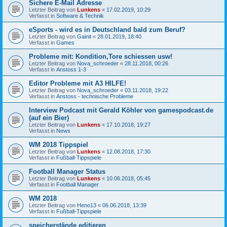
Sichere E-Mail Adresse
Letzter Beitrag von
Lunkens
«
17.02.2019, 10:29
Verfasst in
Software & Technik
eSports - wird es in Deutschland bald zum Beruf?
Letzter Beitrag von
Gainit
«
28.01.2019, 18:40
Verfasst in
Games
Probleme mit: Kondition,Tore schiessen usw!
Letzter Beitrag von
Nova_schroeder
«
28.11.2018, 00:26
Verfasst in
Anstoss 1-3
Editor Probleme mit A3 HILFE!
Letzter Beitrag von
Nova_schroeder
«
03.11.2018, 19:22
Verfasst in
Anstoss - technische Probleme
Interview Podcast mit Gerald Köhler von gamespodcast.de
(auf ein Bier)
Letzter Beitrag von
Lunkens
«
17.10.2018, 19:27
Verfasst in
News
WM 2018 Tippspiel
Letzter Beitrag von
Lunkens
«
12.08.2018, 17:30
Verfasst in
Fußball-Tippspiele
Football Manager Status
Letzter Beitrag von
Lunkens
«
10.06.2018, 05:45
Verfasst in
Football Manager
WM 2018
Letzter Beitrag von
Heno13
«
06.06.2018, 13:39
Verfasst in
Fußball-Tippspiele
speicherstände editieren