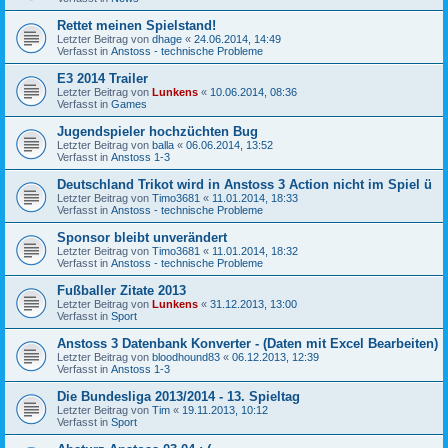
Rettet meinen Spielstand!
Letzter Beitrag von
dhage
«
24.06.2014, 14:49
Verfasst in
Anstoss - technische Probleme
E3 2014 Trailer
Letzter Beitrag von
Lunkens
«
10.06.2014, 08:36
Verfasst in
Games
Jugendspieler hochzüchten Bug
Letzter Beitrag von
balla
«
06.06.2014, 13:52
Verfasst in
Anstoss 1-3
Deutschland Trikot wird in Anstoss 3 Action nicht im Spiel ü
Letzter Beitrag von
Timo3681
«
11.01.2014, 18:33
Verfasst in
Anstoss - technische Probleme
Sponsor bleibt unverändert
Letzter Beitrag von
Timo3681
«
11.01.2014, 18:32
Verfasst in
Anstoss - technische Probleme
Fußballer Zitate 2013
Letzter Beitrag von
Lunkens
«
31.12.2013, 13:00
Verfasst in
Sport
Anstoss 3 Datenbank Konverter - (Daten mit Excel Bearbeiten)
Letzter Beitrag von
bloodhound83
«
06.12.2013, 12:39
Verfasst in
Anstoss 1-3
Die Bundesliga 2013/2014 - 13. Spieltag
Letzter Beitrag von
Tim
«
19.11.2013, 10:12
Verfasst in
Sport