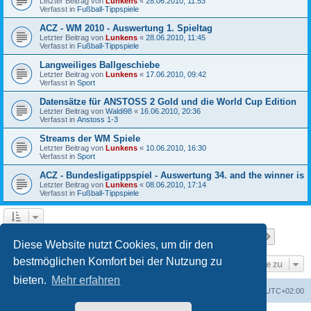
Letzter Beitrag von
Lunkens
«
28.06.2010, 11:53
Verfasst in
Fußball-Tippspiele
ACZ - WM 2010 - Auswertung 1. Spieltag
Letzter Beitrag von
Lunkens
«
28.06.2010, 11:45
Verfasst in
Fußball-Tippspiele
Langweiliges Ballgeschiebe
Letzter Beitrag von
Lunkens
«
17.06.2010, 09:42
Verfasst in
Sport
Datensätze für ANSTOSS 2 Gold und die World Cup Edition
Letzter Beitrag von
Waldi98
«
16.06.2010, 20:36
Verfasst in
Anstoss 1-3
Streams der WM Spiele
Letzter Beitrag von
Lunkens
«
10.06.2010, 16:30
Verfasst in
Sport
ACZ - Bundesligatippspiel - Auswertung 34. and the winner is
Letzter Beitrag von
Lunkens
«
08.06.2010, 17:14
Verfasst in
Fußball-Tippspiele
Seite
1
von
7
1
2
3
4
5
7
Nächst
Die Suche ergab 652 Treffer
…
Diese Website nutzt Cookies, um dir den
bestmöglichen Komfort bei der Nutzung zu
Gehe zu
bieten.
Mehr erfahren
ACZ Foren-Übersicht
Alle Cookies löschen
Alle Zeiten sind
UTC+02:00