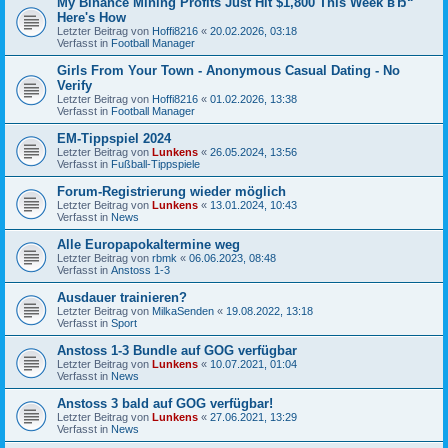
My Binance Mining Profits Just Hit $1,800 This Week вЂ“
Here's How
Letzter Beitrag von
Hoffi8216
«
20.02.2026, 03:18
Verfasst in
Football Manager
Girls From Your Town - Anonymous Casual Dating - No
Verify
Letzter Beitrag von
Hoffi8216
«
01.02.2026, 13:38
Verfasst in
Football Manager
EM-Tippspiel 2024
Letzter Beitrag von
Lunkens
«
26.05.2024, 13:56
Verfasst in
Fußball-Tippspiele
Forum-Registrierung wieder möglich
Letzter Beitrag von
Lunkens
«
13.01.2024, 10:43
Verfasst in
News
Alle Europapokaltermine weg
Letzter Beitrag von
rbmk
«
06.06.2023, 08:48
Verfasst in
Anstoss 1-3
Ausdauer trainieren?
Letzter Beitrag von
MilkaSenden
«
19.08.2022, 13:18
Verfasst in
Sport
Anstoss 1-3 Bundle auf GOG verfügbar
Letzter Beitrag von
Lunkens
«
10.07.2021, 01:04
Verfasst in
News
Anstoss 3 bald auf GOG verfügbar!
Letzter Beitrag von
Lunkens
«
27.06.2021, 13:29
Verfasst in
News