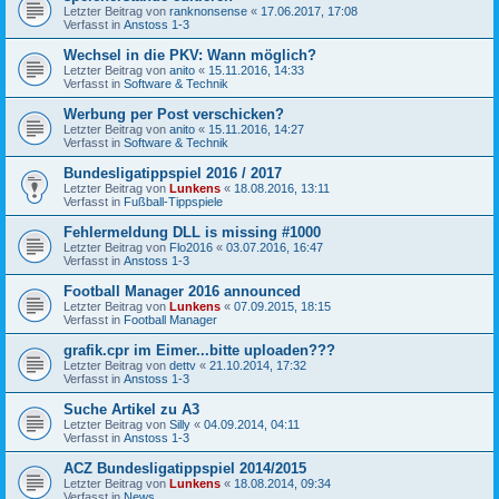
Letzter Beitrag von
ranknonsense
«
17.06.2017, 17:08
Verfasst in
Anstoss 1-3
Wechsel in die PKV: Wann möglich?
Letzter Beitrag von
anito
«
15.11.2016, 14:33
Verfasst in
Software & Technik
Werbung per Post verschicken?
Letzter Beitrag von
anito
«
15.11.2016, 14:27
Verfasst in
Software & Technik
Bundesligatippspiel 2016 / 2017
Letzter Beitrag von
Lunkens
«
18.08.2016, 13:11
Verfasst in
Fußball-Tippspiele
Fehlermeldung DLL is missing #1000
Letzter Beitrag von
Flo2016
«
03.07.2016, 16:47
Verfasst in
Anstoss 1-3
Football Manager 2016 announced
Letzter Beitrag von
Lunkens
«
07.09.2015, 18:15
Verfasst in
Football Manager
grafik.cpr im Eimer...bitte uploaden???
Letzter Beitrag von
dettv
«
21.10.2014, 17:32
Verfasst in
Anstoss 1-3
Suche Artikel zu A3
Letzter Beitrag von
Silly
«
04.09.2014, 04:11
Verfasst in
Anstoss 1-3
ACZ Bundesligatippspiel 2014/2015
Letzter Beitrag von
Lunkens
«
18.08.2014, 09:34
Verfasst in
News