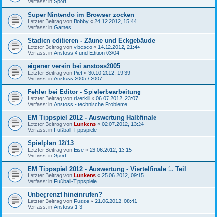
Verfasst in
Sport
Super Nintendo im Browser zocken
Letzter Beitrag von
Bobby
«
24.12.2012, 15:44
Verfasst in
Games
Stadien editieren - Zäune und Eckgebäude
Letzter Beitrag von
vibesco
«
14.12.2012, 21:44
Verfasst in
Anstoss 4 und Edition 03/04
eigener verein bei anstoss2005
Letzter Beitrag von
Piet
«
30.10.2012, 19:39
Verfasst in
Anstoss 2005 / 2007
Fehler bei Editor - Spielerbearbeitung
Letzter Beitrag von
riverkill
«
06.07.2012, 23:07
Verfasst in
Anstoss - technische Probleme
EM Tippspiel 2012 - Auswertung Halbfinale
Letzter Beitrag von
Lunkens
«
02.07.2012, 13:24
Verfasst in
Fußball-Tippspiele
Spielplan 12/13
Letzter Beitrag von
Eise
«
26.06.2012, 13:15
Verfasst in
Sport
EM Tippspiel 2012 - Auswertung - Viertelfinale 1. Teil
Letzter Beitrag von
Lunkens
«
25.06.2012, 09:15
Verfasst in
Fußball-Tippspiele
Unbegrenzt hineinrufen?
Letzter Beitrag von
Russe
«
21.06.2012, 08:41
Verfasst in
Anstoss 1-3