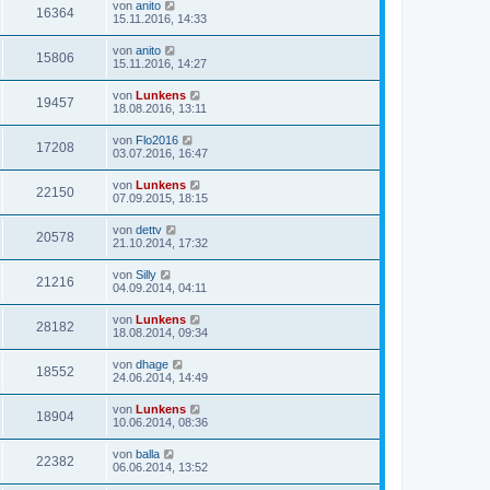
von
anito
16364
15.11.2016, 14:33
von
anito
15806
15.11.2016, 14:27
von
Lunkens
19457
18.08.2016, 13:11
von
Flo2016
17208
03.07.2016, 16:47
von
Lunkens
22150
07.09.2015, 18:15
von
dettv
20578
21.10.2014, 17:32
von
Silly
21216
04.09.2014, 04:11
von
Lunkens
28182
18.08.2014, 09:34
von
dhage
18552
24.06.2014, 14:49
von
Lunkens
18904
10.06.2014, 08:36
von
balla
22382
06.06.2014, 13:52