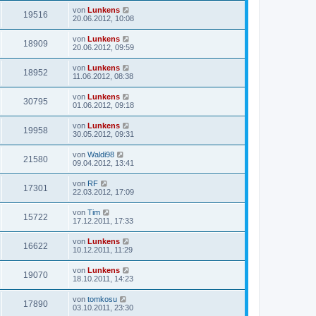
von
Lunkens
19516
20.06.2012, 10:08
von
Lunkens
18909
20.06.2012, 09:59
von
Lunkens
18952
11.06.2012, 08:38
von
Lunkens
30795
01.06.2012, 09:18
von
Lunkens
19958
30.05.2012, 09:31
von
Waldi98
21580
09.04.2012, 13:41
von
RF
17301
22.03.2012, 17:09
von
Tim
15722
17.12.2011, 17:33
von
Lunkens
16622
10.12.2011, 11:29
von
Lunkens
19070
18.10.2011, 14:23
von
tomkosu
17890
03.10.2011, 23:30