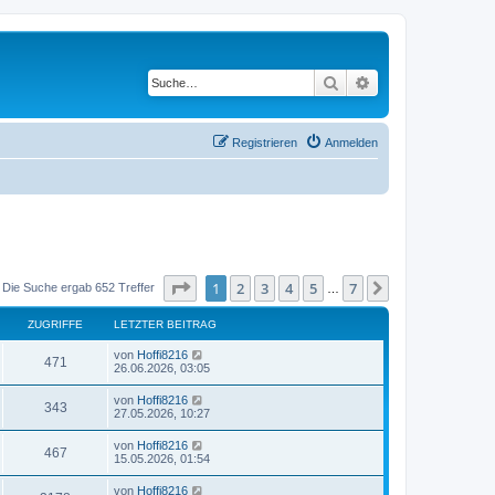
Suche
Erweiterte Suche
Registrieren
Anmelden
Seite
1
von
7
1
2
3
4
5
7
Nächste
Die Suche ergab 652 Treffer
…
ZUGRIFFE
LETZTER BEITRAG
von
Hoffi8216
471
26.06.2026, 03:05
von
Hoffi8216
343
27.05.2026, 10:27
von
Hoffi8216
467
15.05.2026, 01:54
von
Hoffi8216