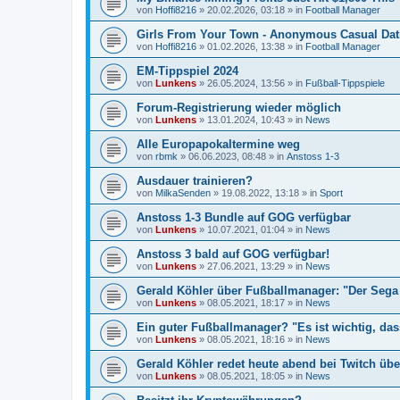
von
Hoffi8216
»
20.02.2026, 03:18
» in
Football Manager
Girls From Your Town - Anonymous Casual Dati
von
Hoffi8216
»
01.02.2026, 13:38
» in
Football Manager
EM-Tippspiel 2024
von
Lunkens
»
26.05.2024, 13:56
» in
Fußball-Tippspiele
Forum-Registrierung wieder möglich
von
Lunkens
»
13.01.2024, 10:43
» in
News
Alle Europapokaltermine weg
von
rbmk
»
06.06.2023, 08:48
» in
Anstoss 1-3
Ausdauer trainieren?
von
MilkaSenden
»
19.08.2022, 13:18
» in
Sport
Anstoss 1-3 Bundle auf GOG verfügbar
von
Lunkens
»
10.07.2021, 01:04
» in
News
Anstoss 3 bald auf GOG verfügbar!
von
Lunkens
»
27.06.2021, 13:29
» in
News
Gerald Köhler über Fußballmanager: "Der Sega 
von
Lunkens
»
08.05.2021, 18:17
» in
News
Ein guter Fußballmanager? "Es ist wichtig, da
von
Lunkens
»
08.05.2021, 18:16
» in
News
Gerald Köhler redet heute abend bei Twitch übe
von
Lunkens
»
08.05.2021, 18:05
» in
News