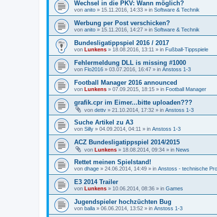
Wechsel in die PKV: Wann möglich?
von
anito
»
15.11.2016, 14:33
» in
Software & Technik
Werbung per Post verschicken?
von
anito
»
15.11.2016, 14:27
» in
Software & Technik
Bundesligatippspiel 2016 / 2017
von
Lunkens
»
18.08.2016, 13:11
» in
Fußball-Tippspiele
Fehlermeldung DLL is missing #1000
von
Flo2016
»
03.07.2016, 16:47
» in
Anstoss 1-3
Football Manager 2016 announced
von
Lunkens
»
07.09.2015, 18:15
» in
Football Manager
grafik.cpr im Eimer...bitte uploaden???
von
dettv
»
21.10.2014, 17:32
» in
Anstoss 1-3
Suche Artikel zu A3
von
Silly
»
04.09.2014, 04:11
» in
Anstoss 1-3
ACZ Bundesligatippspiel 2014/2015
von
Lunkens
»
18.08.2014, 09:34
» in
News
Rettet meinen Spielstand!
von
dhage
»
24.06.2014, 14:49
» in
Anstoss - technische Pr
E3 2014 Trailer
von
Lunkens
»
10.06.2014, 08:36
» in
Games
Jugendspieler hochzüchten Bug
von
balla
»
06.06.2014, 13:52
» in
Anstoss 1-3