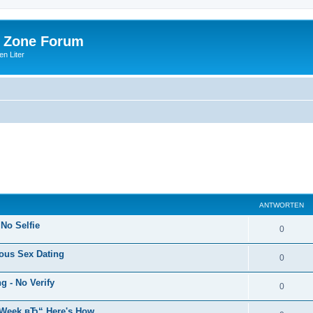
 Zone Forum
n Liter
ANTWORTEN
 No Selfie
0
ous Sex Dating
0
 - No Verify
0
s Week вЂ“ Here's How