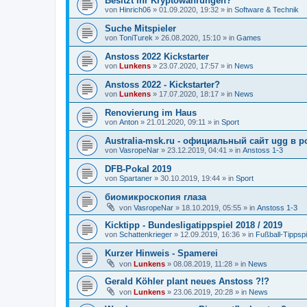
Besitzt ihr Kryptowährungen?
von
Hinrich06
»
01.09.2020, 19:32
» in
Software & Technik
Suche Mitspieler
von
ToniTurek
»
26.08.2020, 15:10
» in
Games
Anstoss 2022 Kickstarter
von
Lunkens
»
23.07.2020, 17:57
» in
News
Anstoss 2022 - Kickstarter?
von
Lunkens
»
17.07.2020, 18:17
» in
News
Renovierung im Haus
von
Anton
»
21.01.2020, 09:11
» in
Sport
Australia-msk.ru - официальный сайт ugg в р
von
VasropeNar
»
23.12.2019, 04:41
» in
Anstoss 1-3
DFB-Pokal 2019
von
Spartaner
»
30.10.2019, 19:44
» in
Sport
биомикроскопия глаза
von
VasropeNar
»
18.10.2019, 05:55
» in
Anstoss 1-3
Kicktipp - Bundesligatippspiel 2018 / 2019
von
Schattenkrieger
»
12.09.2019, 16:36
» in
Fußball-Tippspi
Kurzer Hinweis - Spamerei
von
Lunkens
»
08.08.2019, 11:28
» in
News
Gerald Köhler plant neues Anstoss ?!?
von
Lunkens
»
23.06.2019, 20:28
» in
News