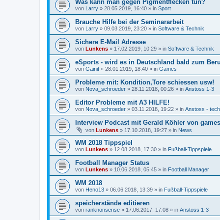
Was kann man gegen Pigmentflecken tun?
von
Larry
»
28.05.2019, 16:40
» in
Sport
Brauche Hilfe bei der Seminararbeit
von
Larry
»
09.03.2019, 23:20
» in
Software & Technik
Sichere E-Mail Adresse
von
Lunkens
»
17.02.2019, 10:29
» in
Software & Technik
eSports - wird es in Deutschland bald zum Ber
von
Gainit
»
28.01.2019, 18:40
» in
Games
Probleme mit: Kondition,Tore schiessen usw!
von
Nova_schroeder
»
28.11.2018, 00:26
» in
Anstoss 1-3
Editor Probleme mit A3 HILFE!
von
Nova_schroeder
»
03.11.2018, 19:22
» in
Anstoss - tec
Interview Podcast mit Gerald Köhler von gamesp
von
Lunkens
»
17.10.2018, 19:27
» in
News
WM 2018 Tippspiel
von
Lunkens
»
12.08.2018, 17:30
» in
Fußball-Tippspiele
Football Manager Status
von
Lunkens
»
10.06.2018, 05:45
» in
Football Manager
WM 2018
von
Heno13
»
06.06.2018, 13:39
» in
Fußball-Tippspiele
speicherstände editieren
von
ranknonsense
»
17.06.2017, 17:08
» in
Anstoss 1-3