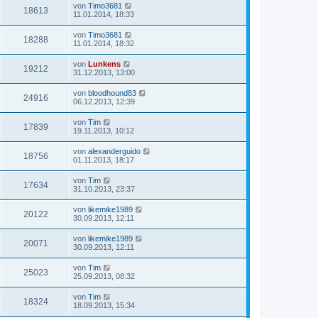
von
Timo3681
18613
11.01.2014, 18:33
von
Timo3681
18288
11.01.2014, 18:32
von
Lunkens
19212
31.12.2013, 13:00
von
bloodhound83
24916
06.12.2013, 12:39
von
Tim
17839
19.11.2013, 10:12
von
alexanderguido
18756
01.11.2013, 18:17
von
Tim
17634
31.10.2013, 23:37
von
likemike1989
20122
30.09.2013, 12:11
von
likemike1989
20071
30.09.2013, 12:11
von
Tim
25023
25.09.2013, 08:32
von
Tim
18324
18.09.2013, 15:34