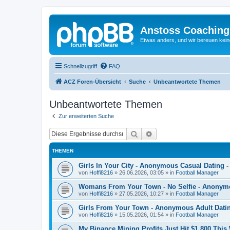
Anstoss Coaching
Etwas anders, und wir bereuen keine
Schnellzugriff
FAQ
ACZ Foren-Übersicht
Suche
Unbeantwortete Themen
Unbeantwortete Themen
Zur erweiterten Suche
Suche
Erweiterte Suche
THEMEN
Girls In Your City - Anonymous Casual Dating -
von
Hoffi8216
»
26.06.2026, 03:05
» in
Football Manager
Womans From Your Town - No Selfie - Anonym
von
Hoffi8216
»
27.05.2026, 10:27
» in
Football Manager
Girls From Your Town - Anonymous Adult Dating
von
Hoffi8216
»
15.05.2026, 01:54
» in
Football Manager
My Binance Mining Profits Just Hit $1,800 Thi