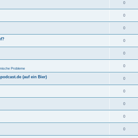
0
0
0
uf?
0
0
0
hnische Probleme
odcast.de (auf ein Bier)
0
0
0
0
0