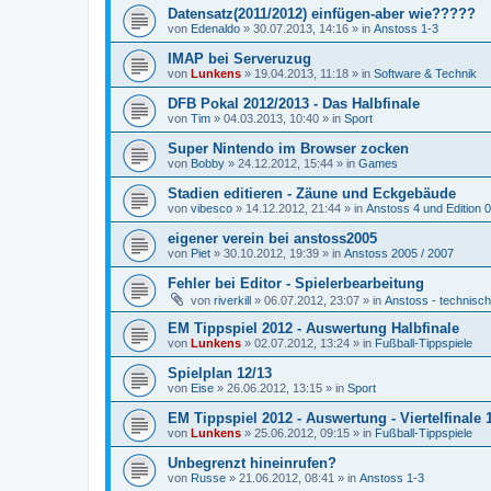
Datensatz(2011/2012) einfügen-aber wie?????
von
Edenaldo
»
30.07.2013, 14:16
» in
Anstoss 1-3
IMAP bei Serveruzug
von
Lunkens
»
19.04.2013, 11:18
» in
Software & Technik
DFB Pokal 2012/2013 - Das Halbfinale
von
Tim
»
04.03.2013, 10:40
» in
Sport
Super Nintendo im Browser zocken
von
Bobby
»
24.12.2012, 15:44
» in
Games
Stadien editieren - Zäune und Eckgebäude
von
vibesco
»
14.12.2012, 21:44
» in
Anstoss 4 und Edition 
eigener verein bei anstoss2005
von
Piet
»
30.10.2012, 19:39
» in
Anstoss 2005 / 2007
Fehler bei Editor - Spielerbearbeitung
von
riverkill
»
06.07.2012, 23:07
» in
Anstoss - technisc
EM Tippspiel 2012 - Auswertung Halbfinale
von
Lunkens
»
02.07.2012, 13:24
» in
Fußball-Tippspiele
Spielplan 12/13
von
Eise
»
26.06.2012, 13:15
» in
Sport
EM Tippspiel 2012 - Auswertung - Viertelfinale 1
von
Lunkens
»
25.06.2012, 09:15
» in
Fußball-Tippspiele
Unbegrenzt hineinrufen?
von
Russe
»
21.06.2012, 08:41
» in
Anstoss 1-3