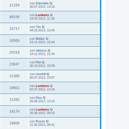
von
Edenaldo
21154
30.07.2013, 14:16
von
Lunkens
88156
19.04.2013, 11:18
von
Tim
15717
04.03.2013, 10:40
von
Bobby
16500
24.12.2012, 15:44
von
vibesco
20318
14.12.2012, 21:44
von
Piet
23647
30.10.2012, 19:39
von
riverkill
21366
06.07.2012, 23:07
von
Lunkens
19601
02.07.2012, 13:24
von
Eise
11282
26.06.2012, 13:15
von
Lunkens
19174
25.06.2012, 09:15
von
Russe
19606
21.06.2012, 08:41