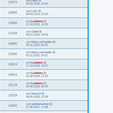
von
Larry
19375
28.05.2019, 16:40
von
Larry
15950
09.03.2019, 23:20
von
Lunkens
15960
17.02.2019, 10:29
von
Gainit
13768
28.01.2019, 18:40
von
Nova_schroeder
16600
28.11.2018, 00:26
von
Nova_schroeder
15592
03.11.2018, 19:22
von
Lunkens
25824
17.10.2018, 19:27
von
Lunkens
18642
12.08.2018, 17:30
von
Lunkens
19118
10.06.2018, 05:45
von
Heno13
14229
06.06.2018, 13:39
von
ranknonsense
14500
17.06.2017, 17:08