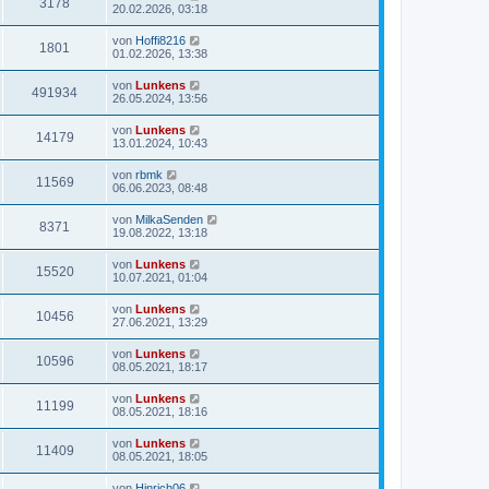
3178
20.02.2026, 03:18
von
Hoffi8216
1801
01.02.2026, 13:38
von
Lunkens
491934
26.05.2024, 13:56
von
Lunkens
14179
13.01.2024, 10:43
von
rbmk
11569
06.06.2023, 08:48
von
MilkaSenden
8371
19.08.2022, 13:18
von
Lunkens
15520
10.07.2021, 01:04
von
Lunkens
10456
27.06.2021, 13:29
von
Lunkens
10596
08.05.2021, 18:17
von
Lunkens
11199
08.05.2021, 18:16
von
Lunkens
11409
08.05.2021, 18:05
von
Hinrich06