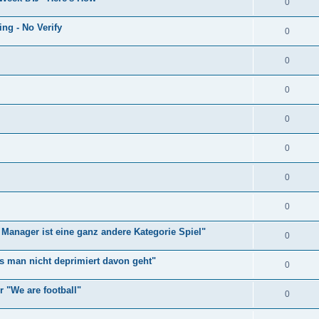
0
ng - No Verify
0
0
0
0
0
0
0
Manager ist eine ganz andere Kategorie Spiel"
0
ss man nicht deprimiert davon geht"
0
r "We are football"
0