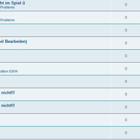
ht im Spiel ü
0
 Probleme
0
 Probleme
0
el Bearbeiten)
0
0
0
dition 03/04
0
nicht!!!
0
nicht!!!
0
0
0