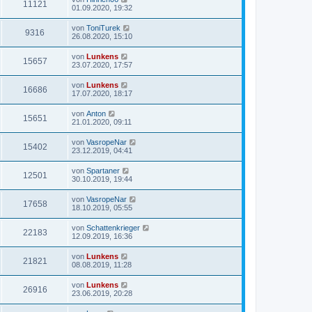
11121
01.09.2020, 19:32
von
ToniTurek
9316
26.08.2020, 15:10
von
Lunkens
15657
23.07.2020, 17:57
von
Lunkens
16686
17.07.2020, 18:17
von
Anton
15651
21.01.2020, 09:11
von
VasropeNar
15402
23.12.2019, 04:41
von
Spartaner
12501
30.10.2019, 19:44
von
VasropeNar
17658
18.10.2019, 05:55
von
Schattenkrieger
22183
12.09.2019, 16:36
von
Lunkens
21821
08.08.2019, 11:28
von
Lunkens
26916
23.06.2019, 20:28