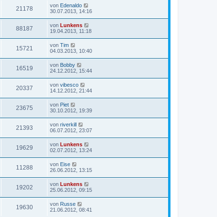
von
Edenaldo
21178
30.07.2013, 14:16
von
Lunkens
88187
19.04.2013, 11:18
von
Tim
15721
04.03.2013, 10:40
von
Bobby
16519
24.12.2012, 15:44
von
vibesco
20337
14.12.2012, 21:44
von
Piet
23675
30.10.2012, 19:39
von
riverkill
21393
06.07.2012, 23:07
von
Lunkens
19629
02.07.2012, 13:24
von
Eise
11288
26.06.2012, 13:15
von
Lunkens
19202
25.06.2012, 09:15
von
Russe
19630
21.06.2012, 08:41