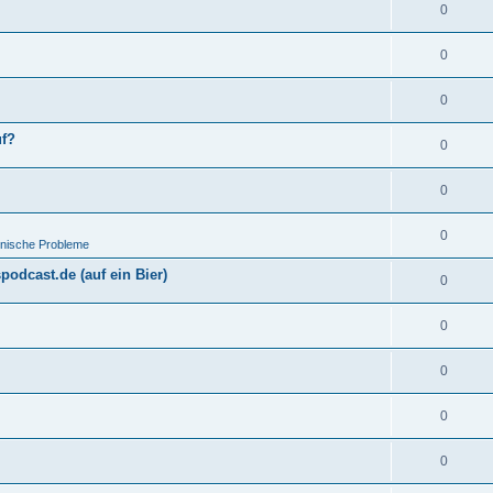
0
0
0
uf?
0
0
0
hnische Probleme
odcast.de (auf ein Bier)
0
0
0
0
0