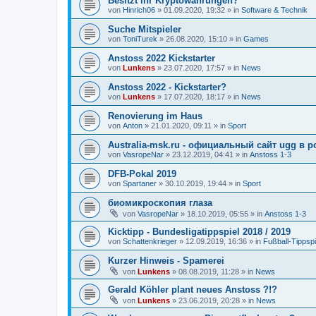
Besitzt ihr Kryptowährungen?
von
Hinrich06
»
01.09.2020, 19:32
» in
Software & Technik
Suche Mitspieler
von
ToniTurek
»
26.08.2020, 15:10
» in
Games
Anstoss 2022 Kickstarter
von
Lunkens
»
23.07.2020, 17:57
» in
News
Anstoss 2022 - Kickstarter?
von
Lunkens
»
17.07.2020, 18:17
» in
News
Renovierung im Haus
von
Anton
»
21.01.2020, 09:11
» in
Sport
Australia-msk.ru - официальный сайт ugg в р
von
VasropeNar
»
23.12.2019, 04:41
» in
Anstoss 1-3
DFB-Pokal 2019
von
Spartaner
»
30.10.2019, 19:44
» in
Sport
биомикроскопия глаза
von
VasropeNar
»
18.10.2019, 05:55
» in
Anstoss 1-3
Kicktipp - Bundesligatippspiel 2018 / 2019
von
Schattenkrieger
»
12.09.2019, 16:36
» in
Fußball-Tippspi
Kurzer Hinweis - Spamerei
von
Lunkens
»
08.08.2019, 11:28
» in
News
Gerald Köhler plant neues Anstoss ?!?
von
Lunkens
»
23.06.2019, 20:28
» in
News