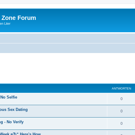
 Zone Forum
n Liter
ANTWORTEN
 No Selfie
0
ous Sex Dating
0
 - No Verify
0
s Week вЂ“ Here's How