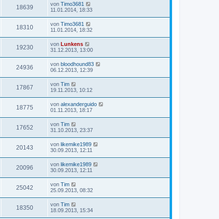
von
Timo3681
18639
11.01.2014, 18:33
von
Timo3681
18310
11.01.2014, 18:32
von
Lunkens
19230
31.12.2013, 13:00
von
bloodhound83
24936
06.12.2013, 12:39
von
Tim
17867
19.11.2013, 10:12
von
alexanderguido
18775
01.11.2013, 18:17
von
Tim
17652
31.10.2013, 23:37
von
likemike1989
20143
30.09.2013, 12:11
von
likemike1989
20096
30.09.2013, 12:11
von
Tim
25042
25.09.2013, 08:32
von
Tim
18350
18.09.2013, 15:34