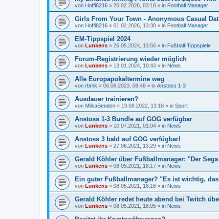
von
Hoffi8216
»
20.02.2026, 03:18
» in
Football Manager
Girls From Your Town - Anonymous Casual Dati
von
Hoffi8216
»
01.02.2026, 13:38
» in
Football Manager
EM-Tippspiel 2024
von
Lunkens
»
26.05.2024, 13:56
» in
Fußball-Tippspiele
Forum-Registrierung wieder möglich
von
Lunkens
»
13.01.2024, 10:43
» in
News
Alle Europapokaltermine weg
von
rbmk
»
06.06.2023, 08:48
» in
Anstoss 1-3
Ausdauer trainieren?
von
MilkaSenden
»
19.08.2022, 13:18
» in
Sport
Anstoss 1-3 Bundle auf GOG verfügbar
von
Lunkens
»
10.07.2021, 01:04
» in
News
Anstoss 3 bald auf GOG verfügbar!
von
Lunkens
»
27.06.2021, 13:29
» in
News
Gerald Köhler über Fußballmanager: "Der Sega 
von
Lunkens
»
08.05.2021, 18:17
» in
News
Ein guter Fußballmanager? "Es ist wichtig, da
von
Lunkens
»
08.05.2021, 18:16
» in
News
Gerald Köhler redet heute abend bei Twitch übe
von
Lunkens
»
08.05.2021, 18:05
» in
News