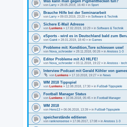
Was kann man gegen Pigmentflecken tun?
von
Larry
»
28.05.2019, 16:40
» in
Sport
Brauche Hilfe bei der Seminararbeit
von
Larry
»
09.03.2019, 23:20
» in
Software & Technik
Sichere E-Mail Adresse
von
Lunkens
»
17.02.2019, 10:29
» in
Software & Technik
eSports - wird es in Deutschland bald zum Ber
von
Gainit
»
28.01.2019, 18:40
» in
Games
Probleme mit: Kondition,Tore schiessen usw!
von
Nova_schroeder
»
28.11.2018, 00:26
» in
Anstoss 1-3
Editor Probleme mit A3 HILFE!
von
Nova_schroeder
»
03.11.2018, 19:22
» in
Anstoss - tec
Interview Podcast mit Gerald Köhler von gamesp
von
Lunkens
»
17.10.2018, 19:27
» in
News
WM 2018 Tippspiel
von
Lunkens
»
12.08.2018, 17:30
» in
Fußball-Tippspiele
Football Manager Status
von
Lunkens
»
10.06.2018, 05:45
» in
Football Manager
WM 2018
von
Heno13
»
06.06.2018, 13:39
» in
Fußball-Tippspiele
speicherstände editieren
von
ranknonsense
»
17.06.2017, 17:08
» in
Anstoss 1-3