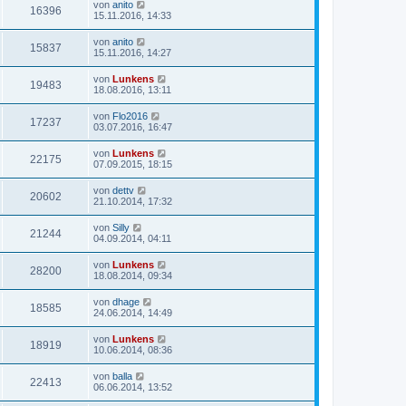
von
anito
16396
15.11.2016, 14:33
von
anito
15837
15.11.2016, 14:27
von
Lunkens
19483
18.08.2016, 13:11
von
Flo2016
17237
03.07.2016, 16:47
von
Lunkens
22175
07.09.2015, 18:15
von
dettv
20602
21.10.2014, 17:32
von
Silly
21244
04.09.2014, 04:11
von
Lunkens
28200
18.08.2014, 09:34
von
dhage
18585
24.06.2014, 14:49
von
Lunkens
18919
10.06.2014, 08:36
von
balla
22413
06.06.2014, 13:52