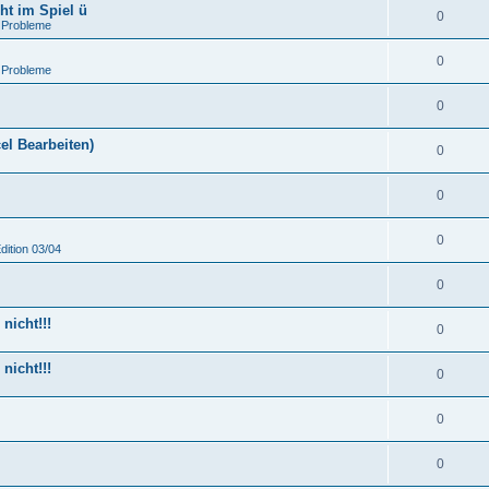
ht im Spiel ü
0
 Probleme
0
 Probleme
0
el Bearbeiten)
0
0
0
dition 03/04
0
nicht!!!
0
nicht!!!
0
0
0