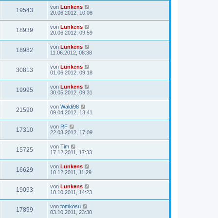
von
Lunkens
19543
20.06.2012, 10:08
von
Lunkens
18939
20.06.2012, 09:59
von
Lunkens
18982
11.06.2012, 08:38
von
Lunkens
30813
01.06.2012, 09:18
von
Lunkens
19995
30.05.2012, 09:31
von
Waldi98
21590
09.04.2012, 13:41
von
RF
17310
22.03.2012, 17:09
von
Tim
15725
17.12.2011, 17:33
von
Lunkens
16629
10.12.2011, 11:29
von
Lunkens
19093
18.10.2011, 14:23
von
tomkosu
17899
03.10.2011, 23:30