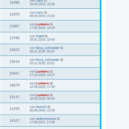
von
Larry
19396
28.05.2019, 16:40
von
Larry
15976
09.03.2019, 23:20
von
Lunkens
15987
17.02.2019, 10:29
von
Gainit
13786
28.01.2019, 18:40
von
Nova_schroeder
16622
28.11.2018, 00:26
von
Nova_schroeder
15619
03.11.2018, 19:22
von
Lunkens
25847
17.10.2018, 19:27
von
Lunkens
18679
12.08.2018, 17:30
von
Lunkens
19147
10.06.2018, 05:45
von
Heno13
14255
06.06.2018, 13:39
von
ranknonsense
14527
17.06.2017, 17:08