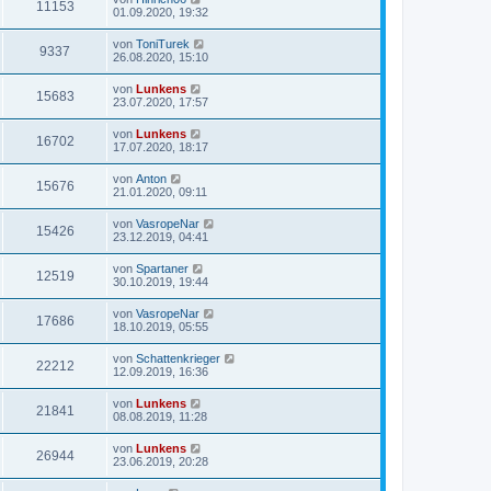
11153
01.09.2020, 19:32
von
ToniTurek
9337
26.08.2020, 15:10
von
Lunkens
15683
23.07.2020, 17:57
von
Lunkens
16702
17.07.2020, 18:17
von
Anton
15676
21.01.2020, 09:11
von
VasropeNar
15426
23.12.2019, 04:41
von
Spartaner
12519
30.10.2019, 19:44
von
VasropeNar
17686
18.10.2019, 05:55
von
Schattenkrieger
22212
12.09.2019, 16:36
von
Lunkens
21841
08.08.2019, 11:28
von
Lunkens
26944
23.06.2019, 20:28