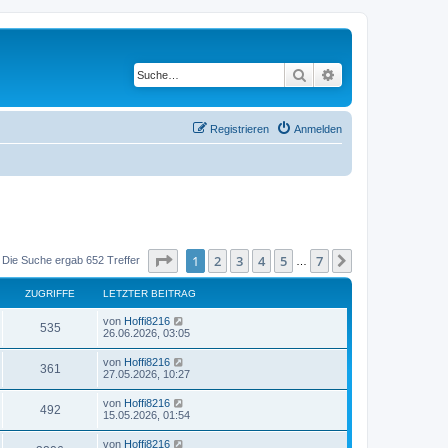
Suche
Erweiterte Suche
Registrieren
Anmelden
Seite
1
von
7
1
2
3
4
5
7
Nächste
Die Suche ergab 652 Treffer
…
ZUGRIFFE
LETZTER BEITRAG
von
Hoffi8216
535
26.06.2026, 03:05
von
Hoffi8216
361
27.05.2026, 10:27
von
Hoffi8216
492
15.05.2026, 01:54
von
Hoffi8216