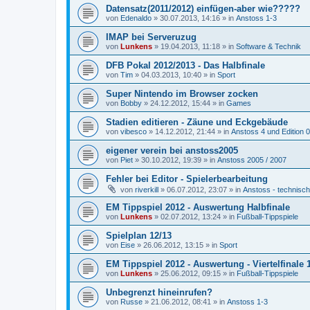
Datensatz(2011/2012) einfügen-aber wie?????
von
Edenaldo
»
30.07.2013, 14:16
» in
Anstoss 1-3
IMAP bei Serveruzug
von
Lunkens
»
19.04.2013, 11:18
» in
Software & Technik
DFB Pokal 2012/2013 - Das Halbfinale
von
Tim
»
04.03.2013, 10:40
» in
Sport
Super Nintendo im Browser zocken
von
Bobby
»
24.12.2012, 15:44
» in
Games
Stadien editieren - Zäune und Eckgebäude
von
vibesco
»
14.12.2012, 21:44
» in
Anstoss 4 und Edition 
eigener verein bei anstoss2005
von
Piet
»
30.10.2012, 19:39
» in
Anstoss 2005 / 2007
Fehler bei Editor - Spielerbearbeitung
von
riverkill
»
06.07.2012, 23:07
» in
Anstoss - technisc
EM Tippspiel 2012 - Auswertung Halbfinale
von
Lunkens
»
02.07.2012, 13:24
» in
Fußball-Tippspiele
Spielplan 12/13
von
Eise
»
26.06.2012, 13:15
» in
Sport
EM Tippspiel 2012 - Auswertung - Viertelfinale 1
von
Lunkens
»
25.06.2012, 09:15
» in
Fußball-Tippspiele
Unbegrenzt hineinrufen?
von
Russe
»
21.06.2012, 08:41
» in
Anstoss 1-3