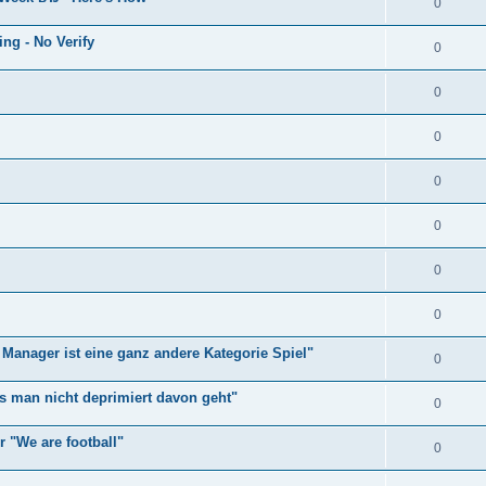
0
ng - No Verify
0
0
0
0
0
0
0
Manager ist eine ganz andere Kategorie Spiel"
0
ss man nicht deprimiert davon geht"
0
r "We are football"
0