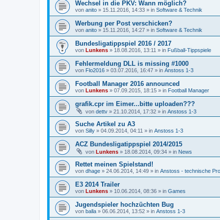
Wechsel in die PKV: Wann möglich?
von
anito
»
15.11.2016, 14:33
» in
Software & Technik
Werbung per Post verschicken?
von
anito
»
15.11.2016, 14:27
» in
Software & Technik
Bundesligatippspiel 2016 / 2017
von
Lunkens
»
18.08.2016, 13:11
» in
Fußball-Tippspiele
Fehlermeldung DLL is missing #1000
von
Flo2016
»
03.07.2016, 16:47
» in
Anstoss 1-3
Football Manager 2016 announced
von
Lunkens
»
07.09.2015, 18:15
» in
Football Manager
grafik.cpr im Eimer...bitte uploaden???
von
dettv
»
21.10.2014, 17:32
» in
Anstoss 1-3
Suche Artikel zu A3
von
Silly
»
04.09.2014, 04:11
» in
Anstoss 1-3
ACZ Bundesligatippspiel 2014/2015
von
Lunkens
»
18.08.2014, 09:34
» in
News
Rettet meinen Spielstand!
von
dhage
»
24.06.2014, 14:49
» in
Anstoss - technische Pr
E3 2014 Trailer
von
Lunkens
»
10.06.2014, 08:36
» in
Games
Jugendspieler hochzüchten Bug
von
balla
»
06.06.2014, 13:52
» in
Anstoss 1-3