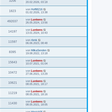
3206
20.02.2026, 03:18
von
Hoffi8216
1823
01.02.2026, 13:38
von
Lunkens
492037
26.05.2024, 13:56
von
Lunkens
14197
13.01.2024, 10:43
von
rbmk
11597
06.06.2023, 08:48
von
MilkaSenden
8395
19.08.2022, 13:18
von
Lunkens
15643
10.07.2021, 01:04
von
Lunkens
10472
27.06.2021, 13:29
von
Lunkens
10621
08.05.2021, 18:17
von
Lunkens
11219
08.05.2021, 18:16
von
Lunkens
11430
08.05.2021, 18:05
von
Hinrich06