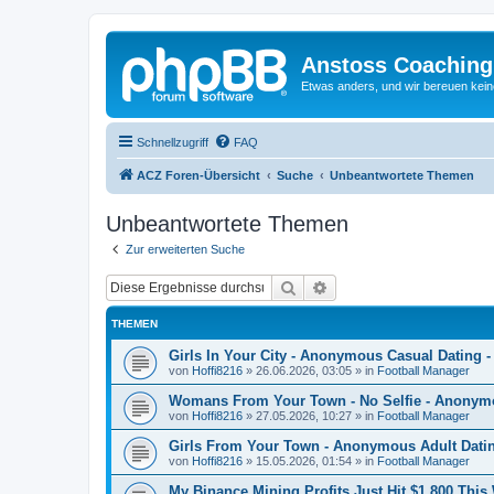
Anstoss Coaching
Etwas anders, und wir bereuen keine
Schnellzugriff
FAQ
ACZ Foren-Übersicht
Suche
Unbeantwortete Themen
Unbeantwortete Themen
Zur erweiterten Suche
Suche
Erweiterte Suche
THEMEN
Girls In Your City - Anonymous Casual Dating -
von
Hoffi8216
»
26.06.2026, 03:05
» in
Football Manager
Womans From Your Town - No Selfie - Anonym
von
Hoffi8216
»
27.05.2026, 10:27
» in
Football Manager
Girls From Your Town - Anonymous Adult Dating
von
Hoffi8216
»
15.05.2026, 01:54
» in
Football Manager
My Binance Mining Profits Just Hit $1,800 Thi