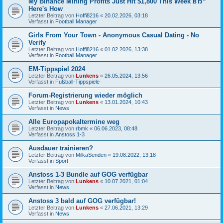
My Binance Mining Profits Just Hit $1,800 This Week вЂ“
Here's How
Letzter Beitrag von
Hoffi8216
«
20.02.2026, 03:18
Verfasst in
Football Manager
Girls From Your Town - Anonymous Casual Dating - No
Verify
Letzter Beitrag von
Hoffi8216
«
01.02.2026, 13:38
Verfasst in
Football Manager
EM-Tippspiel 2024
Letzter Beitrag von
Lunkens
«
26.05.2024, 13:56
Verfasst in
Fußball-Tippspiele
Forum-Registrierung wieder möglich
Letzter Beitrag von
Lunkens
«
13.01.2024, 10:43
Verfasst in
News
Alle Europapokaltermine weg
Letzter Beitrag von
rbmk
«
06.06.2023, 08:48
Verfasst in
Anstoss 1-3
Ausdauer trainieren?
Letzter Beitrag von
MilkaSenden
«
19.08.2022, 13:18
Verfasst in
Sport
Anstoss 1-3 Bundle auf GOG verfügbar
Letzter Beitrag von
Lunkens
«
10.07.2021, 01:04
Verfasst in
News
Anstoss 3 bald auf GOG verfügbar!
Letzter Beitrag von
Lunkens
«
27.06.2021, 13:29
Verfasst in
News