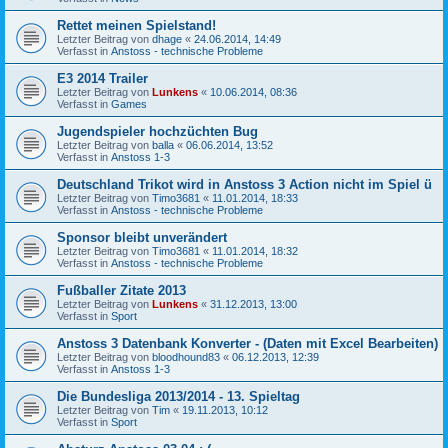
Rettet meinen Spielstand!
Letzter Beitrag von
dhage
«
24.06.2014, 14:49
Verfasst in
Anstoss - technische Probleme
E3 2014 Trailer
Letzter Beitrag von
Lunkens
«
10.06.2014, 08:36
Verfasst in
Games
Jugendspieler hochzüchten Bug
Letzter Beitrag von
balla
«
06.06.2014, 13:52
Verfasst in
Anstoss 1-3
Deutschland Trikot wird in Anstoss 3 Action nicht im Spiel ü
Letzter Beitrag von
Timo3681
«
11.01.2014, 18:33
Verfasst in
Anstoss - technische Probleme
Sponsor bleibt unverändert
Letzter Beitrag von
Timo3681
«
11.01.2014, 18:32
Verfasst in
Anstoss - technische Probleme
Fußballer Zitate 2013
Letzter Beitrag von
Lunkens
«
31.12.2013, 13:00
Verfasst in
Sport
Anstoss 3 Datenbank Konverter - (Daten mit Excel Bearbeiten)
Letzter Beitrag von
bloodhound83
«
06.12.2013, 12:39
Verfasst in
Anstoss 1-3
Die Bundesliga 2013/2014 - 13. Spieltag
Letzter Beitrag von
Tim
«
19.11.2013, 10:12
Verfasst in
Sport