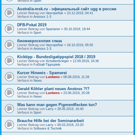
Verfasst in
Sport
Australia-msk.ru - официальный сайт ugg в россии
Letzter Beitrag von
VasropeNar
«
23.12.2019, 04:41
Verfasst in
Anstoss 1-3
DFB-Pokal 2019
Letzter Beitrag von
Spartaner
«
30.10.2019, 19:44
Verfasst in
Sport
биомикроскопия глаза
Letzter Beitrag von
VasropeNar
«
18.10.2019, 05:55
Verfasst in
Anstoss 1-3
Kicktipp - Bundesligatippspiel 2018 / 2019
Letzter Beitrag von
Schattenkrieger
«
12.09.2019, 16:36
Verfasst in
Fußball-Tippspiele
Kurzer Hinweis - Spamerei
Letzter Beitrag von
Lunkens
«
08.08.2019, 11:28
Verfasst in
News
Gerald Köhler plant neues Anstoss ?!?
Letzter Beitrag von
Lunkens
«
23.06.2019, 20:28
Verfasst in
News
Was kann man gegen Pigmentflecken tun?
Letzter Beitrag von
Larry
«
28.05.2019, 16:40
Verfasst in
Sport
Brauche Hilfe bei der Seminararbeit
Letzter Beitrag von
Larry
«
09.03.2019, 23:20
Verfasst in
Software & Technik