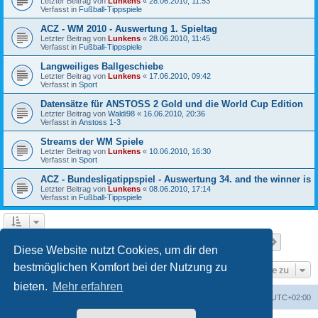
Letzter Beitrag von
Lunkens
«
28.06.2010, 11:53
Verfasst in
Fußball-Tippspiele
ACZ - WM 2010 - Auswertung 1. Spieltag
Letzter Beitrag von
Lunkens
«
28.06.2010, 11:45
Verfasst in
Fußball-Tippspiele
Langweiliges Ballgeschiebe
Letzter Beitrag von
Lunkens
«
17.06.2010, 09:42
Verfasst in
Sport
Datensätze für ANSTOSS 2 Gold und die World Cup Edition
Letzter Beitrag von
Waldi98
«
16.06.2010, 20:36
Verfasst in
Anstoss 1-3
Streams der WM Spiele
Letzter Beitrag von
Lunkens
«
10.06.2010, 16:30
Verfasst in
Sport
ACZ - Bundesligatippspiel - Auswertung 34. and the winner is
Letzter Beitrag von
Lunkens
«
08.06.2010, 17:14
Verfasst in
Fußball-Tippspiele
Seite
1
von
7
1
2
3
4
5
7
Nächst
Die Suche ergab 652 Treffer
…
Diese Website nutzt Cookies, um dir den
bestmöglichen Komfort bei der Nutzung zu
Gehe zu
bieten.
Mehr erfahren
ACZ Foren-Übersicht
Alle Cookies löschen
Alle Zeiten sind
UTC+02:00