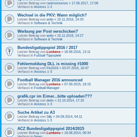
Letzter Beitrag von
ranknonsense
«
17.06.2017, 17:08
Verfasst in
Anstoss 1-3
Wechsel in die PKV: Wann möglich?
Letzter Beitrag von
anito
«
15.11.2016, 14:33
Verfasst in
Software & Technik
Werbung per Post verschicken?
Letzter Beitrag von
anito
«
15.11.2016, 14:27
Verfasst in
Software & Technik
Bundesligatippspiel 2016 / 2017
Letzter Beitrag von
Lunkens
«
18.08.2016, 13:11
Verfasst in
Fußball-Tippspiele
Fehlermeldung DLL is missing #1000
Letzter Beitrag von
Flo2016
«
03.07.2016, 16:47
Verfasst in
Anstoss 1-3
Football Manager 2016 announced
Letzter Beitrag von
Lunkens
«
07.09.2015, 18:15
Verfasst in
Football Manager
grafik.cpr im Eimer...bitte uploaden???
Letzter Beitrag von
dettv
«
21.10.2014, 17:32
Verfasst in
Anstoss 1-3
Suche Artikel zu A3
Letzter Beitrag von
Silly
«
04.09.2014, 04:11
Verfasst in
Anstoss 1-3
ACZ Bundesligatippspiel 2014/2015
Letzter Beitrag von
Lunkens
«
18.08.2014, 09:34
Verfasst in
News