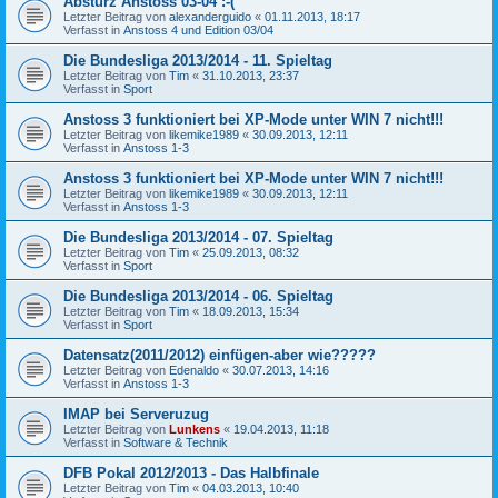
Absturz Anstoss 03-04 :-(
Letzter Beitrag von
alexanderguido
«
01.11.2013, 18:17
Verfasst in
Anstoss 4 und Edition 03/04
Die Bundesliga 2013/2014 - 11. Spieltag
Letzter Beitrag von
Tim
«
31.10.2013, 23:37
Verfasst in
Sport
Anstoss 3 funktioniert bei XP-Mode unter WIN 7 nicht!!!
Letzter Beitrag von
likemike1989
«
30.09.2013, 12:11
Verfasst in
Anstoss 1-3
Anstoss 3 funktioniert bei XP-Mode unter WIN 7 nicht!!!
Letzter Beitrag von
likemike1989
«
30.09.2013, 12:11
Verfasst in
Anstoss 1-3
Die Bundesliga 2013/2014 - 07. Spieltag
Letzter Beitrag von
Tim
«
25.09.2013, 08:32
Verfasst in
Sport
Die Bundesliga 2013/2014 - 06. Spieltag
Letzter Beitrag von
Tim
«
18.09.2013, 15:34
Verfasst in
Sport
Datensatz(2011/2012) einfügen-aber wie?????
Letzter Beitrag von
Edenaldo
«
30.07.2013, 14:16
Verfasst in
Anstoss 1-3
IMAP bei Serveruzug
Letzter Beitrag von
Lunkens
«
19.04.2013, 11:18
Verfasst in
Software & Technik
DFB Pokal 2012/2013 - Das Halbfinale
Letzter Beitrag von
Tim
«
04.03.2013, 10:40