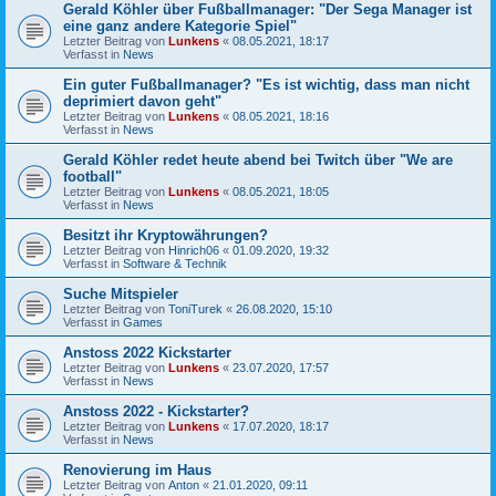
Gerald Köhler über Fußballmanager: "Der Sega Manager ist
eine ganz andere Kategorie Spiel"
Letzter Beitrag von
Lunkens
«
08.05.2021, 18:17
Verfasst in
News
Ein guter Fußballmanager? "Es ist wichtig, dass man nicht
deprimiert davon geht"
Letzter Beitrag von
Lunkens
«
08.05.2021, 18:16
Verfasst in
News
Gerald Köhler redet heute abend bei Twitch über "We are
football"
Letzter Beitrag von
Lunkens
«
08.05.2021, 18:05
Verfasst in
News
Besitzt ihr Kryptowährungen?
Letzter Beitrag von
Hinrich06
«
01.09.2020, 19:32
Verfasst in
Software & Technik
Suche Mitspieler
Letzter Beitrag von
ToniTurek
«
26.08.2020, 15:10
Verfasst in
Games
Anstoss 2022 Kickstarter
Letzter Beitrag von
Lunkens
«
23.07.2020, 17:57
Verfasst in
News
Anstoss 2022 - Kickstarter?
Letzter Beitrag von
Lunkens
«
17.07.2020, 18:17
Verfasst in
News
Renovierung im Haus
Letzter Beitrag von
Anton
«
21.01.2020, 09:11