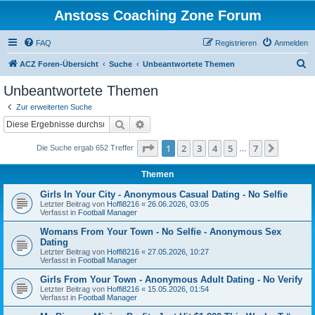
Anstoss Coaching Zone Forum
FAQ
Registrieren
Anmelden
S
ACZ Foren-Übersicht
Suche
Unbeantwortete Themen
u
Unbeantwortete Themen
c
Zur erweiterten Suche
h
Suche
Erweiterte Suche
e
Seite
1
von
7
1
2
3
4
5
7
Nächst
Die Suche ergab 652 Treffer
…
Themen
Girls In Your City - Anonymous Casual Dating - No Selfie
Letzter Beitrag von
Hoffi8216
«
26.06.2026, 03:05
Verfasst in
Football Manager
Womans From Your Town - No Selfie - Anonymous Sex
Dating
Letzter Beitrag von
Hoffi8216
«
27.05.2026, 10:27
Verfasst in
Football Manager
Girls From Your Town - Anonymous Adult Dating - No Verify
Letzter Beitrag von
Hoffi8216
«
15.05.2026, 01:54
Verfasst in
Football Manager