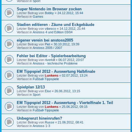
Verfasst in
Sport
Super Nintendo im Browser zocken
Letzter Beitrag von
Bobby
«
24.12.2012, 15:44
Verfasst in
Games
Stadien editieren - Zäune und Eckgebäude
Letzter Beitrag von
vibesco
«
14.12.2012, 21:44
Verfasst in
Anstoss 4 und Edition 03/04
eigener verein bei anstoss2005
Letzter Beitrag von
Piet
«
30.10.2012, 19:39
Verfasst in
Anstoss 2005 / 2007
Fehler bei Editor - Spielerbearbeitung
Letzter Beitrag von
riverkill
«
06.07.2012, 23:07
Verfasst in
Anstoss - technische Probleme
EM Tippspiel 2012 - Auswertung Halbfinale
Letzter Beitrag von
Lunkens
«
02.07.2012, 13:24
Verfasst in
Fußball-Tippspiele
Spielplan 12/13
Letzter Beitrag von
Eise
«
26.06.2012, 13:15
Verfasst in
Sport
EM Tippspiel 2012 - Auswertung - Viertelfinale 1. Teil
Letzter Beitrag von
Lunkens
«
25.06.2012, 09:15
Verfasst in
Fußball-Tippspiele
Unbegrenzt hineinrufen?
Letzter Beitrag von
Russe
«
21.06.2012, 08:41
Verfasst in
Anstoss 1-3