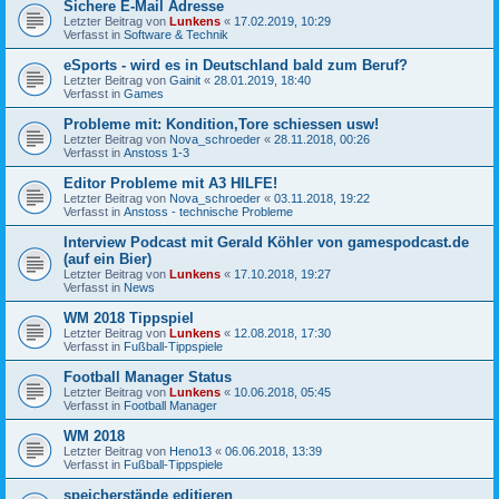
Sichere E-Mail Adresse
Letzter Beitrag von
Lunkens
«
17.02.2019, 10:29
Verfasst in
Software & Technik
eSports - wird es in Deutschland bald zum Beruf?
Letzter Beitrag von
Gainit
«
28.01.2019, 18:40
Verfasst in
Games
Probleme mit: Kondition,Tore schiessen usw!
Letzter Beitrag von
Nova_schroeder
«
28.11.2018, 00:26
Verfasst in
Anstoss 1-3
Editor Probleme mit A3 HILFE!
Letzter Beitrag von
Nova_schroeder
«
03.11.2018, 19:22
Verfasst in
Anstoss - technische Probleme
Interview Podcast mit Gerald Köhler von gamespodcast.de
(auf ein Bier)
Letzter Beitrag von
Lunkens
«
17.10.2018, 19:27
Verfasst in
News
WM 2018 Tippspiel
Letzter Beitrag von
Lunkens
«
12.08.2018, 17:30
Verfasst in
Fußball-Tippspiele
Football Manager Status
Letzter Beitrag von
Lunkens
«
10.06.2018, 05:45
Verfasst in
Football Manager
WM 2018
Letzter Beitrag von
Heno13
«
06.06.2018, 13:39
Verfasst in
Fußball-Tippspiele
speicherstände editieren