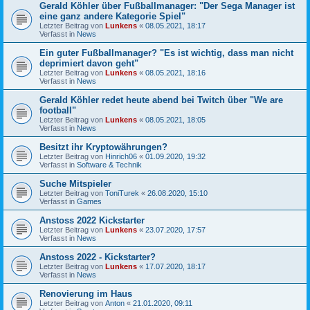
Gerald Köhler über Fußballmanager: "Der Sega Manager ist
eine ganz andere Kategorie Spiel"
Letzter Beitrag von
Lunkens
«
08.05.2021, 18:17
Verfasst in
News
Ein guter Fußballmanager? "Es ist wichtig, dass man nicht
deprimiert davon geht"
Letzter Beitrag von
Lunkens
«
08.05.2021, 18:16
Verfasst in
News
Gerald Köhler redet heute abend bei Twitch über "We are
football"
Letzter Beitrag von
Lunkens
«
08.05.2021, 18:05
Verfasst in
News
Besitzt ihr Kryptowährungen?
Letzter Beitrag von
Hinrich06
«
01.09.2020, 19:32
Verfasst in
Software & Technik
Suche Mitspieler
Letzter Beitrag von
ToniTurek
«
26.08.2020, 15:10
Verfasst in
Games
Anstoss 2022 Kickstarter
Letzter Beitrag von
Lunkens
«
23.07.2020, 17:57
Verfasst in
News
Anstoss 2022 - Kickstarter?
Letzter Beitrag von
Lunkens
«
17.07.2020, 18:17
Verfasst in
News
Renovierung im Haus
Letzter Beitrag von
Anton
«
21.01.2020, 09:11