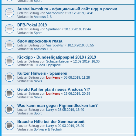
Verfasst in
Sport
Australia-msk.ru - официальный сайт ugg в россии
Letzter Beitrag von
VasropeNar
«
23.12.2019, 04:41
Verfasst in
Anstoss 1-3
DFB-Pokal 2019
Letzter Beitrag von
Spartaner
«
30.10.2019, 19:44
Verfasst in
Sport
биомикроскопия глаза
Letzter Beitrag von
VasropeNar
«
18.10.2019, 05:55
Verfasst in
Anstoss 1-3
Kicktipp - Bundesligatippspiel 2018 / 2019
Letzter Beitrag von
Schattenkrieger
«
12.09.2019, 16:36
Verfasst in
Fußball-Tippspiele
Kurzer Hinweis - Spamerei
Letzter Beitrag von
Lunkens
«
08.08.2019, 11:28
Verfasst in
News
Gerald Köhler plant neues Anstoss ?!?
Letzter Beitrag von
Lunkens
«
23.06.2019, 20:28
Verfasst in
News
Was kann man gegen Pigmentflecken tun?
Letzter Beitrag von
Larry
«
28.05.2019, 16:40
Verfasst in
Sport
Brauche Hilfe bei der Seminararbeit
Letzter Beitrag von
Larry
«
09.03.2019, 23:20
Verfasst in
Software & Technik