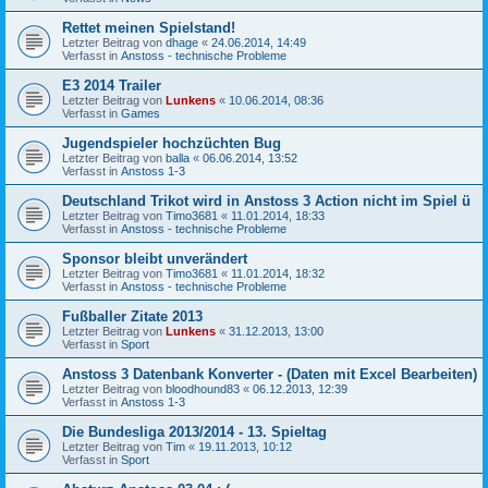
Rettet meinen Spielstand!
Letzter Beitrag von
dhage
«
24.06.2014, 14:49
Verfasst in
Anstoss - technische Probleme
E3 2014 Trailer
Letzter Beitrag von
Lunkens
«
10.06.2014, 08:36
Verfasst in
Games
Jugendspieler hochzüchten Bug
Letzter Beitrag von
balla
«
06.06.2014, 13:52
Verfasst in
Anstoss 1-3
Deutschland Trikot wird in Anstoss 3 Action nicht im Spiel ü
Letzter Beitrag von
Timo3681
«
11.01.2014, 18:33
Verfasst in
Anstoss - technische Probleme
Sponsor bleibt unverändert
Letzter Beitrag von
Timo3681
«
11.01.2014, 18:32
Verfasst in
Anstoss - technische Probleme
Fußballer Zitate 2013
Letzter Beitrag von
Lunkens
«
31.12.2013, 13:00
Verfasst in
Sport
Anstoss 3 Datenbank Konverter - (Daten mit Excel Bearbeiten)
Letzter Beitrag von
bloodhound83
«
06.12.2013, 12:39
Verfasst in
Anstoss 1-3
Die Bundesliga 2013/2014 - 13. Spieltag
Letzter Beitrag von
Tim
«
19.11.2013, 10:12
Verfasst in
Sport