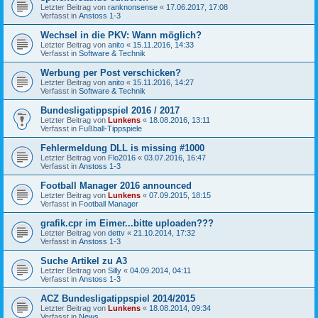
Letzter Beitrag von
ranknonsense
«
17.06.2017, 17:08
Verfasst in
Anstoss 1-3
Wechsel in die PKV: Wann möglich?
Letzter Beitrag von
anito
«
15.11.2016, 14:33
Verfasst in
Software & Technik
Werbung per Post verschicken?
Letzter Beitrag von
anito
«
15.11.2016, 14:27
Verfasst in
Software & Technik
Bundesligatippspiel 2016 / 2017
Letzter Beitrag von
Lunkens
«
18.08.2016, 13:11
Verfasst in
Fußball-Tippspiele
Fehlermeldung DLL is missing #1000
Letzter Beitrag von
Flo2016
«
03.07.2016, 16:47
Verfasst in
Anstoss 1-3
Football Manager 2016 announced
Letzter Beitrag von
Lunkens
«
07.09.2015, 18:15
Verfasst in
Football Manager
grafik.cpr im Eimer...bitte uploaden???
Letzter Beitrag von
dettv
«
21.10.2014, 17:32
Verfasst in
Anstoss 1-3
Suche Artikel zu A3
Letzter Beitrag von
Silly
«
04.09.2014, 04:11
Verfasst in
Anstoss 1-3
ACZ Bundesligatippspiel 2014/2015
Letzter Beitrag von
Lunkens
«
18.08.2014, 09:34
Verfasst in
News