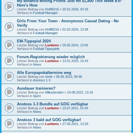
My Binance Mining Profits Just Hit $1,800 This Week вЂ“
Here's How
Letzter Beitrag von
Hoffi8216
«
20.02.2026, 03:18
Verfasst in
Football Manager
Girls From Your Town - Anonymous Casual Dating - No
Verify
Letzter Beitrag von
Hoffi8216
«
01.02.2026, 13:38
Verfasst in
Football Manager
EM-Tippspiel 2024
Letzter Beitrag von
Lunkens
«
26.05.2024, 13:56
Verfasst in
Fußball-Tippspiele
Forum-Registrierung wieder möglich
Letzter Beitrag von
Lunkens
«
13.01.2024, 10:43
Verfasst in
News
Alle Europapokaltermine weg
Letzter Beitrag von
rbmk
«
06.06.2023, 08:48
Verfasst in
Anstoss 1-3
Ausdauer trainieren?
Letzter Beitrag von
MilkaSenden
«
19.08.2022, 13:18
Verfasst in
Sport
Anstoss 1-3 Bundle auf GOG verfügbar
Letzter Beitrag von
Lunkens
«
10.07.2021, 01:04
Verfasst in
News
Anstoss 3 bald auf GOG verfügbar!
Letzter Beitrag von
Lunkens
«
27.06.2021, 13:29
Verfasst in
News