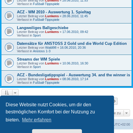
Letzter Beitrag von
Lunkens
«
28.06.2010, 11:53
Verfasst in
Fußball-Tippspiele
ACZ - WM 2010 - Auswertung 1. Spieltag
Letzter Beitrag von
Lunkens
«
28.06.2010, 11:45
Verfasst in
Fußball-Tippspiele
Langweiliges Ballgeschiebe
Letzter Beitrag von
Lunkens
«
17.06.2010, 09:42
Verfasst in
Sport
Datensätze für ANSTOSS 2 Gold und die World Cup Edition
Letzter Beitrag von
Waldi98
«
16.06.2010, 20:36
Verfasst in
Anstoss 1-3
Streams der WM Spiele
Letzter Beitrag von
Lunkens
«
10.06.2010, 16:30
Verfasst in
Sport
ACZ - Bundesligatippspiel - Auswertung 34. and the winner is
Letzter Beitrag von
Lunkens
«
08.06.2010, 17:14
Verfasst in
Fußball-Tippspiele
Seite
1
von
7
1
2
3
4
5
7
Nächst
Die Suche ergab 652 Treffer
…
Diese Website nutzt Cookies, um dir den
bestmöglichen Komfort bei der Nutzung zu
Gehe zu
bieten.
Mehr erfahren
ACZ Foren-Übersicht
Alle Cookies löschen
Alle Zeiten sind
UTC+02:00