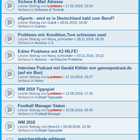
Sichere E-Mail Adresse
Letzter Beitrag von
Lunkens
«
17.02.2019, 10:29
Verfasst in
Software & Technik
eSports - wird es in Deutschland bald zum Beruf?
Letzter Beitrag von
Gainit
«
28.01.2019, 18:40
Verfasst in
Games
Probleme mit: Kondition,Tore schiessen usw!
Letzter Beitrag von
Nova_schroeder
«
28.11.2018, 00:26
Verfasst in
Anstoss 1-3
Editor Probleme mit A3 HILFE!
Letzter Beitrag von
Nova_schroeder
«
03.11.2018, 19:22
Verfasst in
Anstoss - technische Probleme
Interview Podcast mit Gerald Köhler von gamespodcast.de
(auf ein Bier)
Letzter Beitrag von
Lunkens
«
17.10.2018, 19:27
Verfasst in
News
WM 2018 Tippspiel
Letzter Beitrag von
Lunkens
«
12.08.2018, 17:30
Verfasst in
Fußball-Tippspiele
Football Manager Status
Letzter Beitrag von
Lunkens
«
10.06.2018, 05:45
Verfasst in
Football Manager
WM 2018
Letzter Beitrag von
Heno13
«
06.06.2018, 13:39
Verfasst in
Fußball-Tippspiele
speicherstände editieren