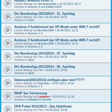
Absturz Anstoss 03-04 :-(
Letzter Beitrag von
alexanderguido
«
01.11.2013, 18:17
Verfasst in
Anstoss 4 und Edition 03/04
Die Bundesliga 2013/2014 - 11. Spieltag
Letzter Beitrag von
Tim
«
31.10.2013, 23:37
Verfasst in
Sport
Anstoss 3 funktioniert bei XP-Mode unter WIN 7 nicht!!!
Letzter Beitrag von
likemike1989
«
30.09.2013, 12:11
Verfasst in
Anstoss 1-3
Anstoss 3 funktioniert bei XP-Mode unter WIN 7 nicht!!!
Letzter Beitrag von
likemike1989
«
30.09.2013, 12:11
Verfasst in
Anstoss 1-3
Die Bundesliga 2013/2014 - 07. Spieltag
Letzter Beitrag von
Tim
«
25.09.2013, 08:32
Verfasst in
Sport
Die Bundesliga 2013/2014 - 06. Spieltag
Letzter Beitrag von
Tim
«
18.09.2013, 15:34
Verfasst in
Sport
Datensatz(2011/2012) einfügen-aber wie?????
Letzter Beitrag von
Edenaldo
«
30.07.2013, 14:16
Verfasst in
Anstoss 1-3
IMAP bei Serveruzug
Letzter Beitrag von
Lunkens
«
19.04.2013, 11:18
Verfasst in
Software & Technik
DFB Pokal 2012/2013 - Das Halbfinale
Letzter Beitrag von
Tim
«
04.03.2013, 10:40