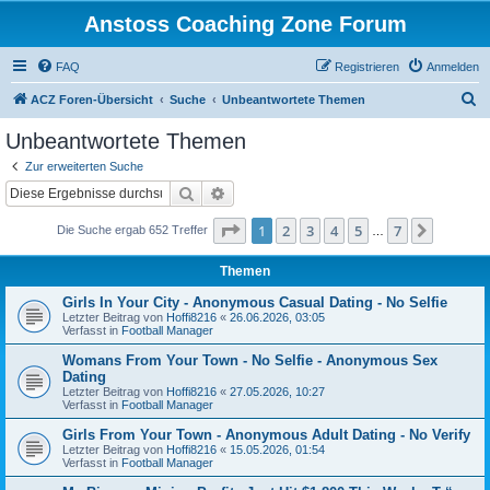
Anstoss Coaching Zone Forum
FAQ
Registrieren
Anmelden
S
ACZ Foren-Übersicht
Suche
Unbeantwortete Themen
u
Unbeantwortete Themen
c
Zur erweiterten Suche
h
Suche
Erweiterte Suche
e
Seite
1
von
7
1
2
3
4
5
7
Nächst
Die Suche ergab 652 Treffer
…
Themen
Girls In Your City - Anonymous Casual Dating - No Selfie
Letzter Beitrag von
Hoffi8216
«
26.06.2026, 03:05
Verfasst in
Football Manager
Womans From Your Town - No Selfie - Anonymous Sex
Dating
Letzter Beitrag von
Hoffi8216
«
27.05.2026, 10:27
Verfasst in
Football Manager
Girls From Your Town - Anonymous Adult Dating - No Verify
Letzter Beitrag von
Hoffi8216
«
15.05.2026, 01:54
Verfasst in
Football Manager