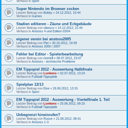
Verfasst in
Sport
Super Nintendo im Browser zocken
Letzter Beitrag von
Bobby
«
24.12.2012, 15:44
Verfasst in
Games
Stadien editieren - Zäune und Eckgebäude
Letzter Beitrag von
vibesco
«
14.12.2012, 21:44
Verfasst in
Anstoss 4 und Edition 03/04
eigener verein bei anstoss2005
Letzter Beitrag von
Piet
«
30.10.2012, 19:39
Verfasst in
Anstoss 2005 / 2007
Fehler bei Editor - Spielerbearbeitung
Letzter Beitrag von
riverkill
«
06.07.2012, 23:07
Verfasst in
Anstoss - technische Probleme
EM Tippspiel 2012 - Auswertung Halbfinale
Letzter Beitrag von
Lunkens
«
02.07.2012, 13:24
Verfasst in
Fußball-Tippspiele
Spielplan 12/13
Letzter Beitrag von
Eise
«
26.06.2012, 13:15
Verfasst in
Sport
EM Tippspiel 2012 - Auswertung - Viertelfinale 1. Teil
Letzter Beitrag von
Lunkens
«
25.06.2012, 09:15
Verfasst in
Fußball-Tippspiele
Unbegrenzt hineinrufen?
Letzter Beitrag von
Russe
«
21.06.2012, 08:41
Verfasst in
Anstoss 1-3