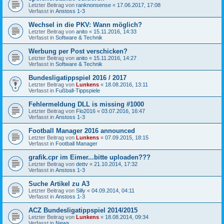
Letzter Beitrag von
ranknonsense
«
17.06.2017, 17:08
Verfasst in
Anstoss 1-3
Wechsel in die PKV: Wann möglich?
Letzter Beitrag von
anito
«
15.11.2016, 14:33
Verfasst in
Software & Technik
Werbung per Post verschicken?
Letzter Beitrag von
anito
«
15.11.2016, 14:27
Verfasst in
Software & Technik
Bundesligatippspiel 2016 / 2017
Letzter Beitrag von
Lunkens
«
18.08.2016, 13:11
Verfasst in
Fußball-Tippspiele
Fehlermeldung DLL is missing #1000
Letzter Beitrag von
Flo2016
«
03.07.2016, 16:47
Verfasst in
Anstoss 1-3
Football Manager 2016 announced
Letzter Beitrag von
Lunkens
«
07.09.2015, 18:15
Verfasst in
Football Manager
grafik.cpr im Eimer...bitte uploaden???
Letzter Beitrag von
dettv
«
21.10.2014, 17:32
Verfasst in
Anstoss 1-3
Suche Artikel zu A3
Letzter Beitrag von
Silly
«
04.09.2014, 04:11
Verfasst in
Anstoss 1-3
ACZ Bundesligatippspiel 2014/2015
Letzter Beitrag von
Lunkens
«
18.08.2014, 09:34
Verfasst in
News