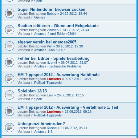
Verfasst in
Sport
Super Nintendo im Browser zocken
Letzter Beitrag von
Bobby
«
24.12.2012, 15:44
Verfasst in
Games
Stadien editieren - Zäune und Eckgebäude
Letzter Beitrag von
vibesco
«
14.12.2012, 21:44
Verfasst in
Anstoss 4 und Edition 03/04
eigener verein bei anstoss2005
Letzter Beitrag von
Piet
«
30.10.2012, 19:39
Verfasst in
Anstoss 2005 / 2007
Fehler bei Editor - Spielerbearbeitung
Letzter Beitrag von
riverkill
«
06.07.2012, 23:07
Verfasst in
Anstoss - technische Probleme
EM Tippspiel 2012 - Auswertung Halbfinale
Letzter Beitrag von
Lunkens
«
02.07.2012, 13:24
Verfasst in
Fußball-Tippspiele
Spielplan 12/13
Letzter Beitrag von
Eise
«
26.06.2012, 13:15
Verfasst in
Sport
EM Tippspiel 2012 - Auswertung - Viertelfinale 1. Teil
Letzter Beitrag von
Lunkens
«
25.06.2012, 09:15
Verfasst in
Fußball-Tippspiele
Unbegrenzt hineinrufen?
Letzter Beitrag von
Russe
«
21.06.2012, 08:41
Verfasst in
Anstoss 1-3