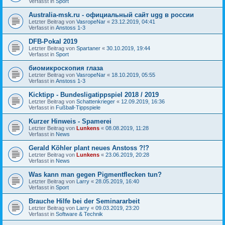
Verfasst in
Sport
Australia-msk.ru - официальный сайт ugg в россии
Letzter Beitrag von
VasropeNar
«
23.12.2019, 04:41
Verfasst in
Anstoss 1-3
DFB-Pokal 2019
Letzter Beitrag von
Spartaner
«
30.10.2019, 19:44
Verfasst in
Sport
биомикроскопия глаза
Letzter Beitrag von
VasropeNar
«
18.10.2019, 05:55
Verfasst in
Anstoss 1-3
Kicktipp - Bundesligatippspiel 2018 / 2019
Letzter Beitrag von
Schattenkrieger
«
12.09.2019, 16:36
Verfasst in
Fußball-Tippspiele
Kurzer Hinweis - Spamerei
Letzter Beitrag von
Lunkens
«
08.08.2019, 11:28
Verfasst in
News
Gerald Köhler plant neues Anstoss ?!?
Letzter Beitrag von
Lunkens
«
23.06.2019, 20:28
Verfasst in
News
Was kann man gegen Pigmentflecken tun?
Letzter Beitrag von
Larry
«
28.05.2019, 16:40
Verfasst in
Sport
Brauche Hilfe bei der Seminararbeit
Letzter Beitrag von
Larry
«
09.03.2019, 23:20
Verfasst in
Software & Technik