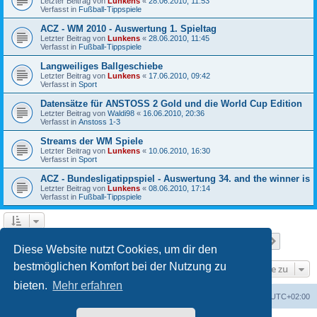
Letzter Beitrag von
Lunkens
«
28.06.2010, 11:53
Verfasst in
Fußball-Tippspiele
ACZ - WM 2010 - Auswertung 1. Spieltag
Letzter Beitrag von
Lunkens
«
28.06.2010, 11:45
Verfasst in
Fußball-Tippspiele
Langweiliges Ballgeschiebe
Letzter Beitrag von
Lunkens
«
17.06.2010, 09:42
Verfasst in
Sport
Datensätze für ANSTOSS 2 Gold und die World Cup Edition
Letzter Beitrag von
Waldi98
«
16.06.2010, 20:36
Verfasst in
Anstoss 1-3
Streams der WM Spiele
Letzter Beitrag von
Lunkens
«
10.06.2010, 16:30
Verfasst in
Sport
ACZ - Bundesligatippspiel - Auswertung 34. and the winner is
Letzter Beitrag von
Lunkens
«
08.06.2010, 17:14
Verfasst in
Fußball-Tippspiele
Seite
1
von
7
1
2
3
4
5
7
Nächst
Die Suche ergab 652 Treffer
…
Diese Website nutzt Cookies, um dir den
bestmöglichen Komfort bei der Nutzung zu
Gehe zu
bieten.
Mehr erfahren
ACZ Foren-Übersicht
Alle Cookies löschen
Alle Zeiten sind
UTC+02:00