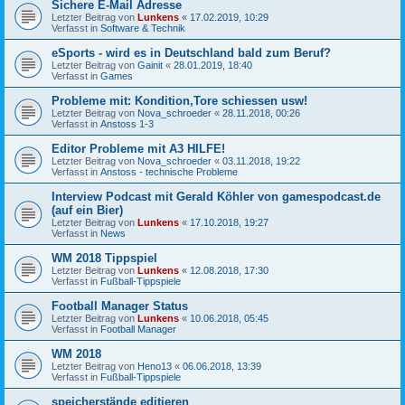
Sichere E-Mail Adresse
Letzter Beitrag von
Lunkens
«
17.02.2019, 10:29
Verfasst in
Software & Technik
eSports - wird es in Deutschland bald zum Beruf?
Letzter Beitrag von
Gainit
«
28.01.2019, 18:40
Verfasst in
Games
Probleme mit: Kondition,Tore schiessen usw!
Letzter Beitrag von
Nova_schroeder
«
28.11.2018, 00:26
Verfasst in
Anstoss 1-3
Editor Probleme mit A3 HILFE!
Letzter Beitrag von
Nova_schroeder
«
03.11.2018, 19:22
Verfasst in
Anstoss - technische Probleme
Interview Podcast mit Gerald Köhler von gamespodcast.de
(auf ein Bier)
Letzter Beitrag von
Lunkens
«
17.10.2018, 19:27
Verfasst in
News
WM 2018 Tippspiel
Letzter Beitrag von
Lunkens
«
12.08.2018, 17:30
Verfasst in
Fußball-Tippspiele
Football Manager Status
Letzter Beitrag von
Lunkens
«
10.06.2018, 05:45
Verfasst in
Football Manager
WM 2018
Letzter Beitrag von
Heno13
«
06.06.2018, 13:39
Verfasst in
Fußball-Tippspiele
speicherstände editieren