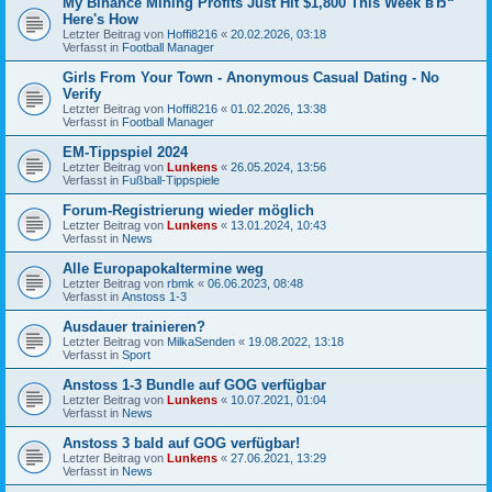
My Binance Mining Profits Just Hit $1,800 This Week вЂ“
Here's How
Letzter Beitrag von
Hoffi8216
«
20.02.2026, 03:18
Verfasst in
Football Manager
Girls From Your Town - Anonymous Casual Dating - No
Verify
Letzter Beitrag von
Hoffi8216
«
01.02.2026, 13:38
Verfasst in
Football Manager
EM-Tippspiel 2024
Letzter Beitrag von
Lunkens
«
26.05.2024, 13:56
Verfasst in
Fußball-Tippspiele
Forum-Registrierung wieder möglich
Letzter Beitrag von
Lunkens
«
13.01.2024, 10:43
Verfasst in
News
Alle Europapokaltermine weg
Letzter Beitrag von
rbmk
«
06.06.2023, 08:48
Verfasst in
Anstoss 1-3
Ausdauer trainieren?
Letzter Beitrag von
MilkaSenden
«
19.08.2022, 13:18
Verfasst in
Sport
Anstoss 1-3 Bundle auf GOG verfügbar
Letzter Beitrag von
Lunkens
«
10.07.2021, 01:04
Verfasst in
News
Anstoss 3 bald auf GOG verfügbar!
Letzter Beitrag von
Lunkens
«
27.06.2021, 13:29
Verfasst in
News