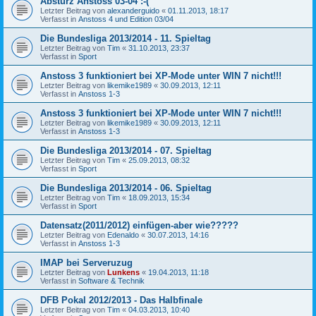
Absturz Anstoss 03-04 :-(
Letzter Beitrag von
alexanderguido
«
01.11.2013, 18:17
Verfasst in
Anstoss 4 und Edition 03/04
Die Bundesliga 2013/2014 - 11. Spieltag
Letzter Beitrag von
Tim
«
31.10.2013, 23:37
Verfasst in
Sport
Anstoss 3 funktioniert bei XP-Mode unter WIN 7 nicht!!!
Letzter Beitrag von
likemike1989
«
30.09.2013, 12:11
Verfasst in
Anstoss 1-3
Anstoss 3 funktioniert bei XP-Mode unter WIN 7 nicht!!!
Letzter Beitrag von
likemike1989
«
30.09.2013, 12:11
Verfasst in
Anstoss 1-3
Die Bundesliga 2013/2014 - 07. Spieltag
Letzter Beitrag von
Tim
«
25.09.2013, 08:32
Verfasst in
Sport
Die Bundesliga 2013/2014 - 06. Spieltag
Letzter Beitrag von
Tim
«
18.09.2013, 15:34
Verfasst in
Sport
Datensatz(2011/2012) einfügen-aber wie?????
Letzter Beitrag von
Edenaldo
«
30.07.2013, 14:16
Verfasst in
Anstoss 1-3
IMAP bei Serveruzug
Letzter Beitrag von
Lunkens
«
19.04.2013, 11:18
Verfasst in
Software & Technik
DFB Pokal 2012/2013 - Das Halbfinale
Letzter Beitrag von
Tim
«
04.03.2013, 10:40