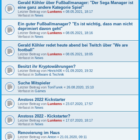
Gerald Köhler über Fußballmanager: "Der Sega Manager ist
eine ganz andere Kategorie Spiel"
Letzter Beitrag von
Lunkens
«
08.05.2021, 18:17
Verfasst in
News
Ein guter Fußballmanager? "Es ist wichtig, dass man nicht
deprimiert davon geht"
Letzter Beitrag von
Lunkens
«
08.05.2021, 18:16
Verfasst in
News
Gerald Köhler redet heute abend bei Twitch über "We are
football"
Letzter Beitrag von
Lunkens
«
08.05.2021, 18:05
Verfasst in
News
Besitzt ihr Kryptowährungen?
Letzter Beitrag von
Hinrich06
«
01.09.2020, 19:32
Verfasst in
Software & Technik
Suche Mitspieler
Letzter Beitrag von
ToniTurek
«
26.08.2020, 15:10
Verfasst in
Games
Anstoss 2022 Kickstarter
Letzter Beitrag von
Lunkens
«
23.07.2020, 17:57
Verfasst in
News
Anstoss 2022 - Kickstarter?
Letzter Beitrag von
Lunkens
«
17.07.2020, 18:17
Verfasst in
News
Renovierung im Haus
Letzter Beitrag von
Anton
«
21.01.2020, 09:11