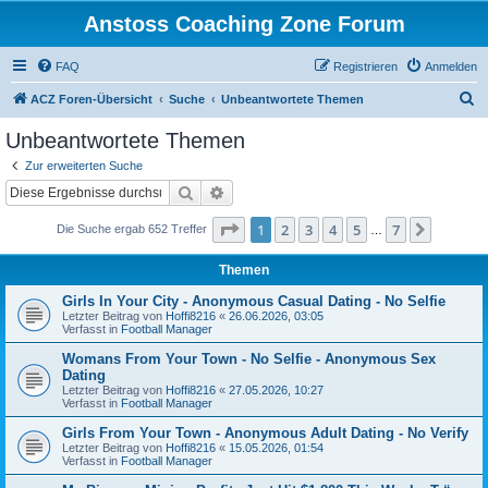
Anstoss Coaching Zone Forum
FAQ
Registrieren
Anmelden
S
ACZ Foren-Übersicht
Suche
Unbeantwortete Themen
u
Unbeantwortete Themen
c
Zur erweiterten Suche
h
Suche
Erweiterte Suche
e
Seite
1
von
7
1
2
3
4
5
7
Nächst
Die Suche ergab 652 Treffer
…
Themen
Girls In Your City - Anonymous Casual Dating - No Selfie
Letzter Beitrag von
Hoffi8216
«
26.06.2026, 03:05
Verfasst in
Football Manager
Womans From Your Town - No Selfie - Anonymous Sex
Dating
Letzter Beitrag von
Hoffi8216
«
27.05.2026, 10:27
Verfasst in
Football Manager
Girls From Your Town - Anonymous Adult Dating - No Verify
Letzter Beitrag von
Hoffi8216
«
15.05.2026, 01:54
Verfasst in
Football Manager