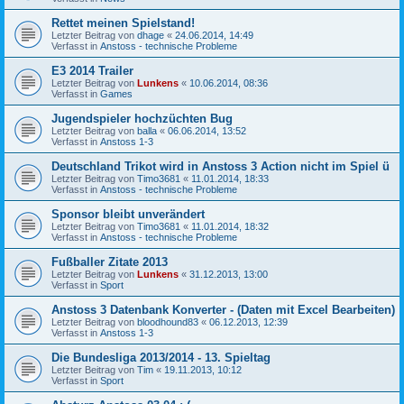
Rettet meinen Spielstand!
Letzter Beitrag von
dhage
«
24.06.2014, 14:49
Verfasst in
Anstoss - technische Probleme
E3 2014 Trailer
Letzter Beitrag von
Lunkens
«
10.06.2014, 08:36
Verfasst in
Games
Jugendspieler hochzüchten Bug
Letzter Beitrag von
balla
«
06.06.2014, 13:52
Verfasst in
Anstoss 1-3
Deutschland Trikot wird in Anstoss 3 Action nicht im Spiel ü
Letzter Beitrag von
Timo3681
«
11.01.2014, 18:33
Verfasst in
Anstoss - technische Probleme
Sponsor bleibt unverändert
Letzter Beitrag von
Timo3681
«
11.01.2014, 18:32
Verfasst in
Anstoss - technische Probleme
Fußballer Zitate 2013
Letzter Beitrag von
Lunkens
«
31.12.2013, 13:00
Verfasst in
Sport
Anstoss 3 Datenbank Konverter - (Daten mit Excel Bearbeiten)
Letzter Beitrag von
bloodhound83
«
06.12.2013, 12:39
Verfasst in
Anstoss 1-3
Die Bundesliga 2013/2014 - 13. Spieltag
Letzter Beitrag von
Tim
«
19.11.2013, 10:12
Verfasst in
Sport