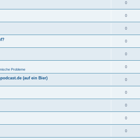
0
0
0
uf?
0
0
0
hnische Probleme
odcast.de (auf ein Bier)
0
0
0
0
0