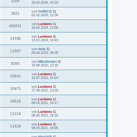
3204
20.02.2026, 03:18
von
Hoffi8216
1821
01.02.2026, 13:38
von
Lunkens
492031
26.05.2024, 13:56
von
Lunkens
14196
13.01.2024, 10:43
von
rbmk
11597
06.06.2023, 08:48
von
MilkaSenden
8393
19.08.2022, 13:18
von
Lunkens
15641
10.07.2021, 01:04
von
Lunkens
10471
27.06.2021, 13:29
von
Lunkens
10618
08.05.2021, 18:17
von
Lunkens
11216
08.05.2021, 18:16
von
Lunkens
11428
08.05.2021, 18:05
von
Hinrich06