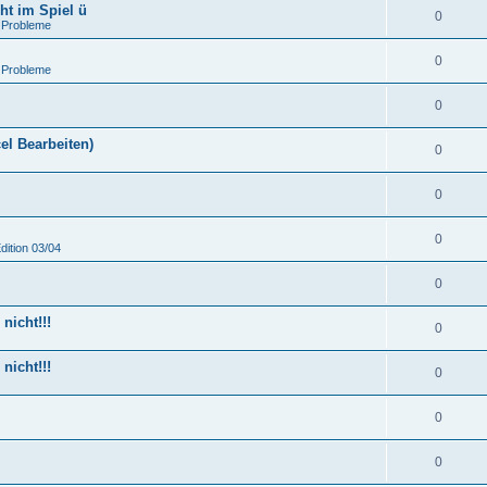
ht im Spiel ü
0
 Probleme
0
 Probleme
0
el Bearbeiten)
0
0
0
dition 03/04
0
nicht!!!
0
nicht!!!
0
0
0