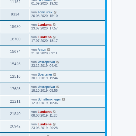
11152
01.09.2020, 19:32
von
ToniTurek
9334
26.08.2020, 15:10
von
Lunkens
15680
23.07.2020, 17:57
von
Lunkens
16700
17.07.2020, 18:17
von
Anton
15674
21.01.2020, 09:11
von
VasropeNar
15426
23.12.2019, 04:41
von
Spartaner
12516
30.10.2019, 19:44
von
VasropeNar
17685
18.10.2019, 05:55
von
Schattenkrieger
22211
12.09.2019, 16:36
von
Lunkens
21840
08.08.2019, 11:28
von
Lunkens
26942
23.06.2019, 20:28