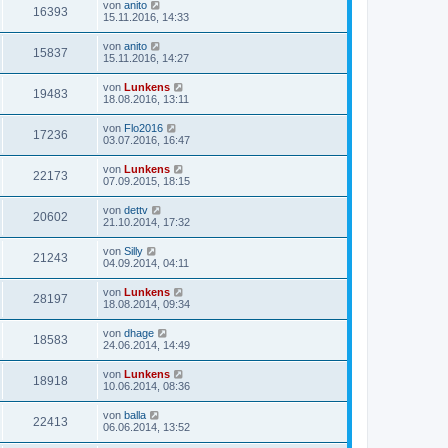
von
anito
16393
15.11.2016, 14:33
von
anito
15837
15.11.2016, 14:27
von
Lunkens
19483
18.08.2016, 13:11
von
Flo2016
17236
03.07.2016, 16:47
von
Lunkens
22173
07.09.2015, 18:15
von
dettv
20602
21.10.2014, 17:32
von
Silly
21243
04.09.2014, 04:11
von
Lunkens
28197
18.08.2014, 09:34
von
dhage
18583
24.06.2014, 14:49
von
Lunkens
18918
10.06.2014, 08:36
von
balla
22413
06.06.2014, 13:52