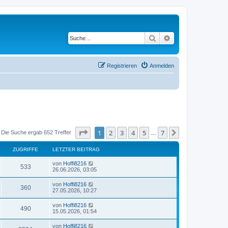
Suche
Erweiterte Suche
Registrieren
Anmelden
Seite
1
von
7
1
2
3
4
5
7
Nächste
Die Suche ergab 652 Treffer
…
ZUGRIFFE
LETZTER BEITRAG
von
Hoffi8216
533
26.06.2026, 03:05
von
Hoffi8216
360
27.05.2026, 10:27
von
Hoffi8216
490
15.05.2026, 01:54
von
Hoffi8216