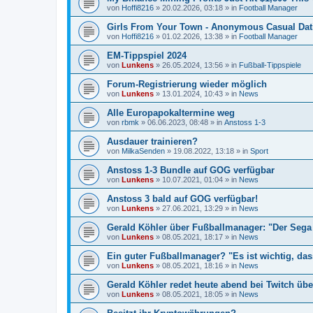
von
Hoffi8216
»
20.02.2026, 03:18
» in
Football Manager
Girls From Your Town - Anonymous Casual Dati
von
Hoffi8216
»
01.02.2026, 13:38
» in
Football Manager
EM-Tippspiel 2024
von
Lunkens
»
26.05.2024, 13:56
» in
Fußball-Tippspiele
Forum-Registrierung wieder möglich
von
Lunkens
»
13.01.2024, 10:43
» in
News
Alle Europapokaltermine weg
von
rbmk
»
06.06.2023, 08:48
» in
Anstoss 1-3
Ausdauer trainieren?
von
MilkaSenden
»
19.08.2022, 13:18
» in
Sport
Anstoss 1-3 Bundle auf GOG verfügbar
von
Lunkens
»
10.07.2021, 01:04
» in
News
Anstoss 3 bald auf GOG verfügbar!
von
Lunkens
»
27.06.2021, 13:29
» in
News
Gerald Köhler über Fußballmanager: "Der Sega 
von
Lunkens
»
08.05.2021, 18:17
» in
News
Ein guter Fußballmanager? "Es ist wichtig, da
von
Lunkens
»
08.05.2021, 18:16
» in
News
Gerald Köhler redet heute abend bei Twitch übe
von
Lunkens
»
08.05.2021, 18:05
» in
News