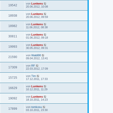
von
Lunkens
19542
20.06.2012, 10:08
von
Lunkens
18938
20.06.2012, 09:59
von
Lunkens
18982
11.06.2012, 08:38
von
Lunkens
30811
01.06.2012, 09:18
von
Lunkens
19993
30.05.2012, 09:31
von
Waldi98
21590
09.04.2012, 13:41
von
RF
17309
22.03.2012, 17:09
von
Tim
15725
17.12.2011, 17:33
von
Lunkens
16629
10.12.2011, 11:29
von
Lunkens
19092
18.10.2011, 14:23
von
tomkosu
17899
03.10.2011, 23:30