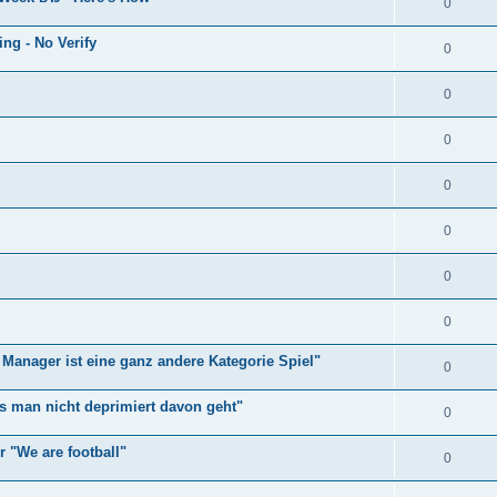
0
ng - No Verify
0
0
0
0
0
0
0
Manager ist eine ganz andere Kategorie Spiel"
0
ss man nicht deprimiert davon geht"
0
r "We are football"
0