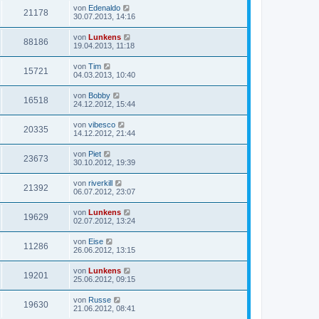
von
Edenaldo
21178
30.07.2013, 14:16
von
Lunkens
88186
19.04.2013, 11:18
von
Tim
15721
04.03.2013, 10:40
von
Bobby
16518
24.12.2012, 15:44
von
vibesco
20335
14.12.2012, 21:44
von
Piet
23673
30.10.2012, 19:39
von
riverkill
21392
06.07.2012, 23:07
von
Lunkens
19629
02.07.2012, 13:24
von
Eise
11286
26.06.2012, 13:15
von
Lunkens
19201
25.06.2012, 09:15
von
Russe
19630
21.06.2012, 08:41