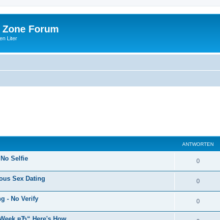
 Zone Forum
n Liter
ANTWORTEN
 No Selfie
0
ous Sex Dating
0
 - No Verify
0
s Week вЂ“ Here's How