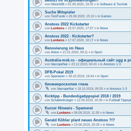
Besitzt ihr Kryptowährungen?
von
Hinrich06
»
01.09.2020, 19:32
» in
Software & Technik
Suche Mitspieler
von
ToniTurek
»
26.08.2020, 15:10
» in
Games
Anstoss 2022 Kickstarter
von
Lunkens
»
23.07.2020, 17:57
» in
News
Anstoss 2022 - Kickstarter?
von
Lunkens
»
17.07.2020, 18:17
» in
News
Renovierung im Haus
von
Anton
»
21.01.2020, 09:11
» in
Sport
Australia-msk.ru - официальный сайт ugg в р
von
VasropeNar
»
23.12.2019, 04:41
» in
Anstoss 1-3
DFB-Pokal 2019
von
Spartaner
»
30.10.2019, 19:44
» in
Sport
биомикроскопия глаза
von
VasropeNar
»
18.10.2019, 05:55
» in
Anstoss 1-3
Kicktipp - Bundesligatippspiel 2018 / 2019
von
Schattenkrieger
»
12.09.2019, 16:36
» in
Fußball-Tippspi
Kurzer Hinweis - Spamerei
von
Lunkens
»
08.08.2019, 11:28
» in
News
Gerald Köhler plant neues Anstoss ?!?
von
Lunkens
»
23.06.2019, 20:28
» in
News