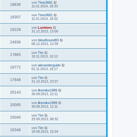
von
Timo3681
18636
11.01.2014, 18:33
von
Timo3681
18307
11.01.2014, 18:32
von
Lunkens
19228
31.12.2013, 13:00
von
bloodhound83
24936
06.12.2013, 12:39
von
Tim
17865
19.11.2013, 10:12
von
alexanderguido
18772
01.11.2013, 18:17
von
Tim
17648
31.10.2013, 23:37
von
likemike1989
20143
30.09.2013, 12:11
von
likemike1989
20095
30.09.2013, 12:11
von
Tim
25040
25.09.2013, 08:32
von
Tim
18348
18.09.2013, 15:34