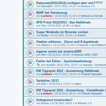
Datensatz(2011/2012) einfügen-aber wie?????
von
Edenaldo
»
30.07.2013, 14:16
» in
Anstoss 1-3
IMAP bei Serveruzug
von
Lunkens
»
19.04.2013, 11:18
» in
Software & Technik
DFB Pokal 2012/2013 - Das Halbfinale
von
Tim
»
04.03.2013, 10:40
» in
Sport
Super Nintendo im Browser zocken
von
Bobby
»
24.12.2012, 15:44
» in
Games
Stadien editieren - Zäune und Eckgebäude
von
vibesco
»
14.12.2012, 21:44
» in
Anstoss 4 und Edition 
eigener verein bei anstoss2005
von
Piet
»
30.10.2012, 19:39
» in
Anstoss 2005 / 2007
Fehler bei Editor - Spielerbearbeitung
von
riverkill
»
06.07.2012, 23:07
» in
Anstoss - technisc
EM Tippspiel 2012 - Auswertung Halbfinale
von
Lunkens
»
02.07.2012, 13:24
» in
Fußball-Tippspiele
Spielplan 12/13
von
Eise
»
26.06.2012, 13:15
» in
Sport
EM Tippspiel 2012 - Auswertung - Viertelfinale 1
von
Lunkens
»
25.06.2012, 09:15
» in
Fußball-Tippspiele
Unbegrenzt hineinrufen?
von
Russe
»
21.06.2012, 08:41
» in
Anstoss 1-3