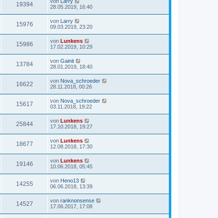
von
Larry
19394
28.05.2019, 16:40
von
Larry
15976
09.03.2019, 23:20
von
Lunkens
15986
17.02.2019, 10:29
von
Gainit
13784
28.01.2019, 18:40
von
Nova_schroeder
16622
28.11.2018, 00:26
von
Nova_schroeder
15617
03.11.2018, 19:22
von
Lunkens
25844
17.10.2018, 19:27
von
Lunkens
18677
12.08.2018, 17:30
von
Lunkens
19146
10.06.2018, 05:45
von
Heno13
14255
06.06.2018, 13:39
von
ranknonsense
14527
17.06.2017, 17:08