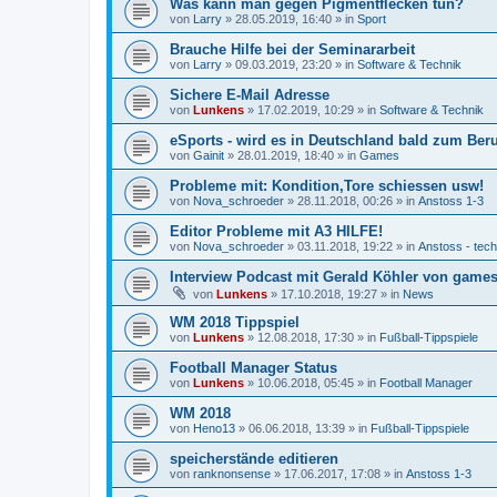
Was kann man gegen Pigmentflecken tun?
von
Larry
»
28.05.2019, 16:40
» in
Sport
Brauche Hilfe bei der Seminararbeit
von
Larry
»
09.03.2019, 23:20
» in
Software & Technik
Sichere E-Mail Adresse
von
Lunkens
»
17.02.2019, 10:29
» in
Software & Technik
eSports - wird es in Deutschland bald zum Ber
von
Gainit
»
28.01.2019, 18:40
» in
Games
Probleme mit: Kondition,Tore schiessen usw!
von
Nova_schroeder
»
28.11.2018, 00:26
» in
Anstoss 1-3
Editor Probleme mit A3 HILFE!
von
Nova_schroeder
»
03.11.2018, 19:22
» in
Anstoss - tec
Interview Podcast mit Gerald Köhler von gamesp
von
Lunkens
»
17.10.2018, 19:27
» in
News
WM 2018 Tippspiel
von
Lunkens
»
12.08.2018, 17:30
» in
Fußball-Tippspiele
Football Manager Status
von
Lunkens
»
10.06.2018, 05:45
» in
Football Manager
WM 2018
von
Heno13
»
06.06.2018, 13:39
» in
Fußball-Tippspiele
speicherstände editieren
von
ranknonsense
»
17.06.2017, 17:08
» in
Anstoss 1-3