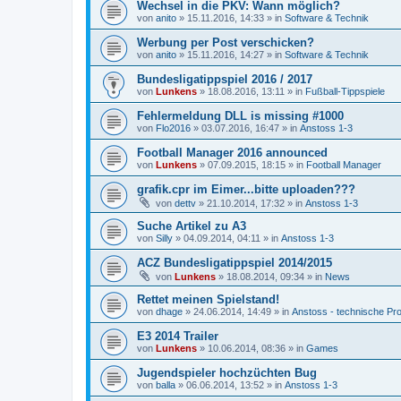
Wechsel in die PKV: Wann möglich?
von
anito
»
15.11.2016, 14:33
» in
Software & Technik
Werbung per Post verschicken?
von
anito
»
15.11.2016, 14:27
» in
Software & Technik
Bundesligatippspiel 2016 / 2017
von
Lunkens
»
18.08.2016, 13:11
» in
Fußball-Tippspiele
Fehlermeldung DLL is missing #1000
von
Flo2016
»
03.07.2016, 16:47
» in
Anstoss 1-3
Football Manager 2016 announced
von
Lunkens
»
07.09.2015, 18:15
» in
Football Manager
grafik.cpr im Eimer...bitte uploaden???
von
dettv
»
21.10.2014, 17:32
» in
Anstoss 1-3
Suche Artikel zu A3
von
Silly
»
04.09.2014, 04:11
» in
Anstoss 1-3
ACZ Bundesligatippspiel 2014/2015
von
Lunkens
»
18.08.2014, 09:34
» in
News
Rettet meinen Spielstand!
von
dhage
»
24.06.2014, 14:49
» in
Anstoss - technische Pr
E3 2014 Trailer
von
Lunkens
»
10.06.2014, 08:36
» in
Games
Jugendspieler hochzüchten Bug
von
balla
»
06.06.2014, 13:52
» in
Anstoss 1-3