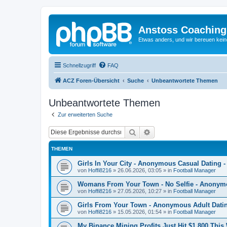
Anstoss Coaching
Etwas anders, und wir bereuen keine
Schnellzugriff
FAQ
ACZ Foren-Übersicht
Suche
Unbeantwortete Themen
Unbeantwortete Themen
Zur erweiterten Suche
Suche
Erweiterte Suche
THEMEN
Girls In Your City - Anonymous Casual Dating -
von
Hoffi8216
»
26.06.2026, 03:05
» in
Football Manager
Womans From Your Town - No Selfie - Anonym
von
Hoffi8216
»
27.05.2026, 10:27
» in
Football Manager
Girls From Your Town - Anonymous Adult Dating
von
Hoffi8216
»
15.05.2026, 01:54
» in
Football Manager
My Binance Mining Profits Just Hit $1,800 Thi