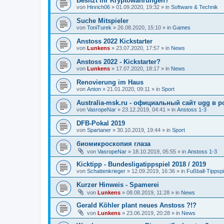
Besitzt ihr Kryptowährungen?
von
Hinrich06
»
01.09.2020, 19:32
» in
Software & Technik
Suche Mitspieler
von
ToniTurek
»
26.08.2020, 15:10
» in
Games
Anstoss 2022 Kickstarter
von
Lunkens
»
23.07.2020, 17:57
» in
News
Anstoss 2022 - Kickstarter?
von
Lunkens
»
17.07.2020, 18:17
» in
News
Renovierung im Haus
von
Anton
»
21.01.2020, 09:11
» in
Sport
Australia-msk.ru - официальный сайт ugg в р
von
VasropeNar
»
23.12.2019, 04:41
» in
Anstoss 1-3
DFB-Pokal 2019
von
Spartaner
»
30.10.2019, 19:44
» in
Sport
биомикроскопия глаза
von
VasropeNar
»
18.10.2019, 05:55
» in
Anstoss 1-3
Kicktipp - Bundesligatippspiel 2018 / 2019
von
Schattenkrieger
»
12.09.2019, 16:36
» in
Fußball-Tippspi
Kurzer Hinweis - Spamerei
von
Lunkens
»
08.08.2019, 11:28
» in
News
Gerald Köhler plant neues Anstoss ?!?
von
Lunkens
»
23.06.2019, 20:28
» in
News