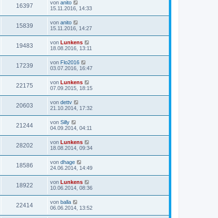
von
anito
16397
15.11.2016, 14:33
von
anito
15839
15.11.2016, 14:27
von
Lunkens
19483
18.08.2016, 13:11
von
Flo2016
17239
03.07.2016, 16:47
von
Lunkens
22175
07.09.2015, 18:15
von
dettv
20603
21.10.2014, 17:32
von
Silly
21244
04.09.2014, 04:11
von
Lunkens
28202
18.08.2014, 09:34
von
dhage
18586
24.06.2014, 14:49
von
Lunkens
18922
10.06.2014, 08:36
von
balla
22414
06.06.2014, 13:52