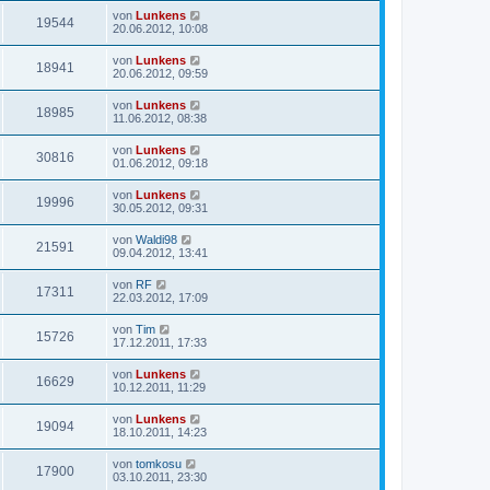
von
Lunkens
19544
20.06.2012, 10:08
von
Lunkens
18941
20.06.2012, 09:59
von
Lunkens
18985
11.06.2012, 08:38
von
Lunkens
30816
01.06.2012, 09:18
von
Lunkens
19996
30.05.2012, 09:31
von
Waldi98
21591
09.04.2012, 13:41
von
RF
17311
22.03.2012, 17:09
von
Tim
15726
17.12.2011, 17:33
von
Lunkens
16629
10.12.2011, 11:29
von
Lunkens
19094
18.10.2011, 14:23
von
tomkosu
17900
03.10.2011, 23:30