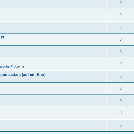
0
0
0
uf?
0
0
0
hnische Probleme
odcast.de (auf ein Bier)
0
0
0
0
0