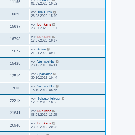
11155
01.09.2020, 19:32
von
ToniTurek
9339
26.08.2020, 15:10
von
Lunkens
15687
23.07.2020, 17:57
von
Lunkens
16703
17.07.2020, 18:17
von
Anton
15677
21.01.2020, 09:11
von
VasropeNar
15429
23.12.2019, 04:41
von
Spartaner
12519
30.10.2019, 19:44
von
VasropeNar
17688
18.10.2019, 05:55
von
Schattenkrieger
22213
12.09.2019, 16:36
von
Lunkens
21841
08.08.2019, 11:28
von
Lunkens
26946
23.06.2019, 20:28