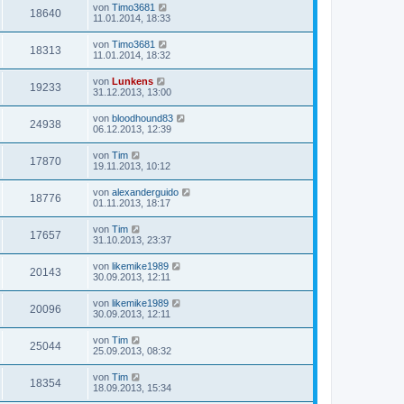
von
Timo3681
18640
11.01.2014, 18:33
von
Timo3681
18313
11.01.2014, 18:32
von
Lunkens
19233
31.12.2013, 13:00
von
bloodhound83
24938
06.12.2013, 12:39
von
Tim
17870
19.11.2013, 10:12
von
alexanderguido
18776
01.11.2013, 18:17
von
Tim
17657
31.10.2013, 23:37
von
likemike1989
20143
30.09.2013, 12:11
von
likemike1989
20096
30.09.2013, 12:11
von
Tim
25044
25.09.2013, 08:32
von
Tim
18354
18.09.2013, 15:34