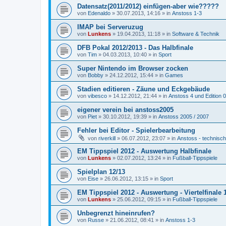
Datensatz(2011/2012) einfügen-aber wie?????
von
Edenaldo
»
30.07.2013, 14:16
» in
Anstoss 1-3
IMAP bei Serveruzug
von
Lunkens
»
19.04.2013, 11:18
» in
Software & Technik
DFB Pokal 2012/2013 - Das Halbfinale
von
Tim
»
04.03.2013, 10:40
» in
Sport
Super Nintendo im Browser zocken
von
Bobby
»
24.12.2012, 15:44
» in
Games
Stadien editieren - Zäune und Eckgebäude
von
vibesco
»
14.12.2012, 21:44
» in
Anstoss 4 und Edition 
eigener verein bei anstoss2005
von
Piet
»
30.10.2012, 19:39
» in
Anstoss 2005 / 2007
Fehler bei Editor - Spielerbearbeitung
von
riverkill
»
06.07.2012, 23:07
» in
Anstoss - technisc
EM Tippspiel 2012 - Auswertung Halbfinale
von
Lunkens
»
02.07.2012, 13:24
» in
Fußball-Tippspiele
Spielplan 12/13
von
Eise
»
26.06.2012, 13:15
» in
Sport
EM Tippspiel 2012 - Auswertung - Viertelfinale 1
von
Lunkens
»
25.06.2012, 09:15
» in
Fußball-Tippspiele
Unbegrenzt hineinrufen?
von
Russe
»
21.06.2012, 08:41
» in
Anstoss 1-3