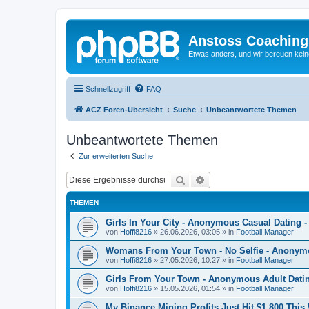
Anstoss Coaching
Etwas anders, und wir bereuen keine
Schnellzugriff
FAQ
ACZ Foren-Übersicht
Suche
Unbeantwortete Themen
Unbeantwortete Themen
Zur erweiterten Suche
Suche
Erweiterte Suche
THEMEN
Girls In Your City - Anonymous Casual Dating -
von
Hoffi8216
»
26.06.2026, 03:05
» in
Football Manager
Womans From Your Town - No Selfie - Anonym
von
Hoffi8216
»
27.05.2026, 10:27
» in
Football Manager
Girls From Your Town - Anonymous Adult Dating
von
Hoffi8216
»
15.05.2026, 01:54
» in
Football Manager
My Binance Mining Profits Just Hit $1,800 Thi