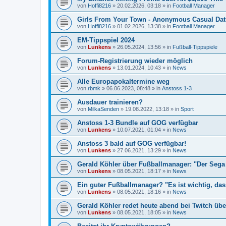
von
Hoffi8216
»
20.02.2026, 03:18
» in
Football Manager
Girls From Your Town - Anonymous Casual Dati
von
Hoffi8216
»
01.02.2026, 13:38
» in
Football Manager
EM-Tippspiel 2024
von
Lunkens
»
26.05.2024, 13:56
» in
Fußball-Tippspiele
Forum-Registrierung wieder möglich
von
Lunkens
»
13.01.2024, 10:43
» in
News
Alle Europapokaltermine weg
von
rbmk
»
06.06.2023, 08:48
» in
Anstoss 1-3
Ausdauer trainieren?
von
MilkaSenden
»
19.08.2022, 13:18
» in
Sport
Anstoss 1-3 Bundle auf GOG verfügbar
von
Lunkens
»
10.07.2021, 01:04
» in
News
Anstoss 3 bald auf GOG verfügbar!
von
Lunkens
»
27.06.2021, 13:29
» in
News
Gerald Köhler über Fußballmanager: "Der Sega 
von
Lunkens
»
08.05.2021, 18:17
» in
News
Ein guter Fußballmanager? "Es ist wichtig, da
von
Lunkens
»
08.05.2021, 18:16
» in
News
Gerald Köhler redet heute abend bei Twitch übe
von
Lunkens
»
08.05.2021, 18:05
» in
News