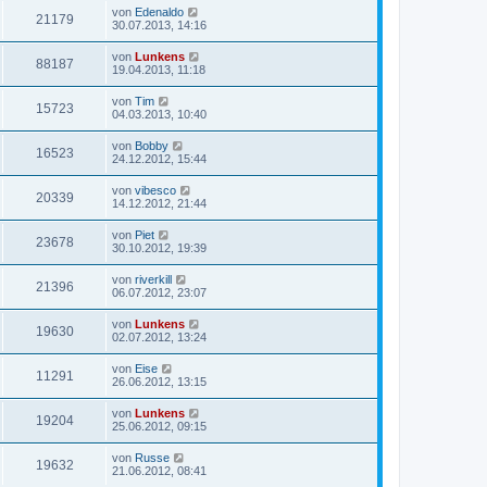
von
Edenaldo
21179
30.07.2013, 14:16
von
Lunkens
88187
19.04.2013, 11:18
von
Tim
15723
04.03.2013, 10:40
von
Bobby
16523
24.12.2012, 15:44
von
vibesco
20339
14.12.2012, 21:44
von
Piet
23678
30.10.2012, 19:39
von
riverkill
21396
06.07.2012, 23:07
von
Lunkens
19630
02.07.2012, 13:24
von
Eise
11291
26.06.2012, 13:15
von
Lunkens
19204
25.06.2012, 09:15
von
Russe
19632
21.06.2012, 08:41