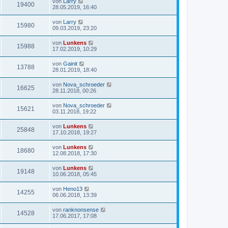
von
Larry
19400
28.05.2019, 16:40
von
Larry
15980
09.03.2019, 23:20
von
Lunkens
15988
17.02.2019, 10:29
von
Gainit
13788
28.01.2019, 18:40
von
Nova_schroeder
16625
28.11.2018, 00:26
von
Nova_schroeder
15621
03.11.2018, 19:22
von
Lunkens
25848
17.10.2018, 19:27
von
Lunkens
18680
12.08.2018, 17:30
von
Lunkens
19148
10.06.2018, 05:45
von
Heno13
14255
06.06.2018, 13:39
von
ranknonsense
14528
17.06.2017, 17:08