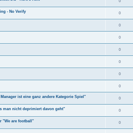
0
ng - No Verify
0
0
0
0
0
0
0
Manager ist eine ganz andere Kategorie Spiel"
0
ss man nicht deprimiert davon geht"
0
r "We are football"
0