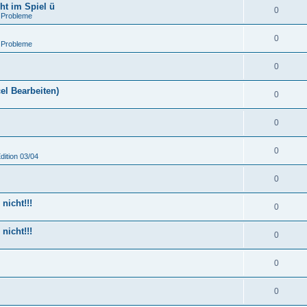
ht im Spiel ü
0
 Probleme
0
 Probleme
0
el Bearbeiten)
0
0
0
dition 03/04
0
nicht!!!
0
nicht!!!
0
0
0