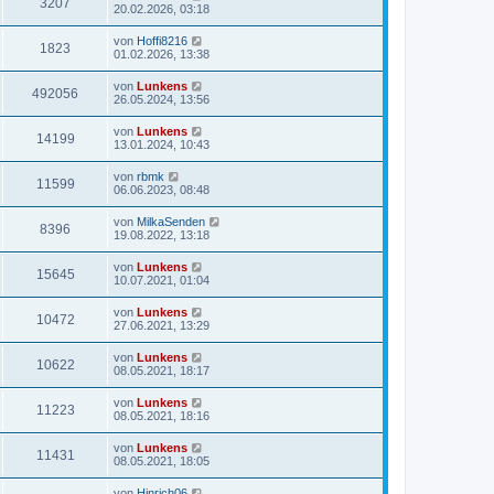
3207
20.02.2026, 03:18
von
Hoffi8216
1823
01.02.2026, 13:38
von
Lunkens
492056
26.05.2024, 13:56
von
Lunkens
14199
13.01.2024, 10:43
von
rbmk
11599
06.06.2023, 08:48
von
MilkaSenden
8396
19.08.2022, 13:18
von
Lunkens
15645
10.07.2021, 01:04
von
Lunkens
10472
27.06.2021, 13:29
von
Lunkens
10622
08.05.2021, 18:17
von
Lunkens
11223
08.05.2021, 18:16
von
Lunkens
11431
08.05.2021, 18:05
von
Hinrich06