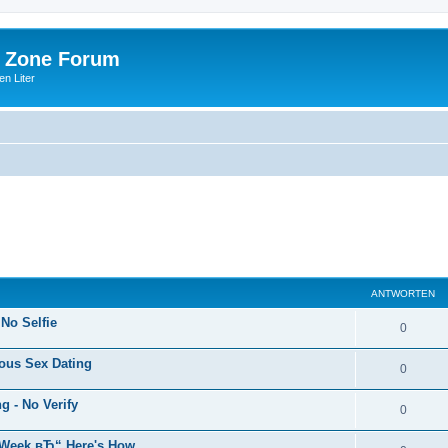
 Zone Forum
n Liter
ANTWORTEN
 No Selfie
0
ous Sex Dating
0
 - No Verify
0
s Week вЂ“ Here's How