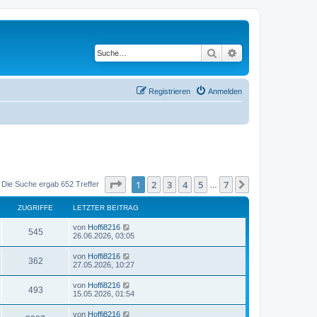
Suche
Erweiterte Suche
Registrieren
Anmelden
Seite
1
von
7
1
2
3
4
5
7
Nächste
Die Suche ergab 652 Treffer
…
ZUGRIFFE
LETZTER BEITRAG
von
Hoffi8216
545
26.06.2026, 03:05
von
Hoffi8216
362
27.05.2026, 10:27
von
Hoffi8216
493
15.05.2026, 01:54
von
Hoffi8216