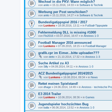
Wechsel in die PKV: Wann möglich?
von
anito
»
15.11.2016, 14:33
» in
Software & Technik
Werbung per Post verschicken?
von
anito
»
15.11.2016, 14:27
» in
Software & Technik
Bundesligatippspiel 2016 / 2017
von
Lunkens
»
18.08.2016, 13:11
» in
Fußball-Tippspiele
Fehlermeldung DLL is missing #1000
von
Flo2016
»
03.07.2016, 16:47
» in
Anstoss 1-3
Football Manager 2016 announced
von
Lunkens
»
07.09.2015, 18:15
» in
Football Manager
grafik.cpr im Eimer...bitte uploaden???
von
dettv
»
21.10.2014, 17:32
» in
Anstoss 1-3
Suche Artikel zu A3
von
Silly
»
04.09.2014, 04:11
» in
Anstoss 1-3
ACZ Bundesligatippspiel 2014/2015
von
Lunkens
»
18.08.2014, 09:34
» in
News
Rettet meinen Spielstand!
von
dhage
»
24.06.2014, 14:49
» in
Anstoss - technische Pr
E3 2014 Trailer
von
Lunkens
»
10.06.2014, 08:36
» in
Games
Jugendspieler hochzüchten Bug
von
balla
»
06.06.2014, 13:52
» in
Anstoss 1-3