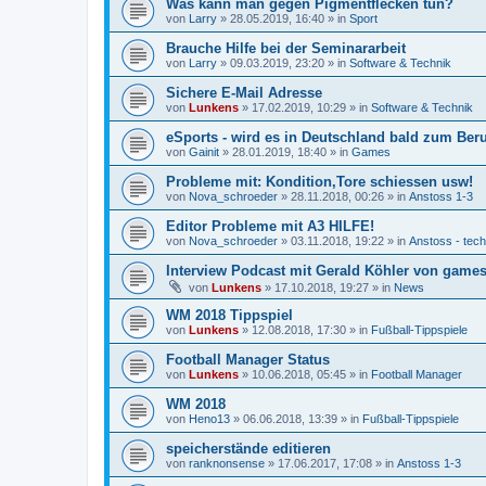
Was kann man gegen Pigmentflecken tun?
von
Larry
»
28.05.2019, 16:40
» in
Sport
Brauche Hilfe bei der Seminararbeit
von
Larry
»
09.03.2019, 23:20
» in
Software & Technik
Sichere E-Mail Adresse
von
Lunkens
»
17.02.2019, 10:29
» in
Software & Technik
eSports - wird es in Deutschland bald zum Ber
von
Gainit
»
28.01.2019, 18:40
» in
Games
Probleme mit: Kondition,Tore schiessen usw!
von
Nova_schroeder
»
28.11.2018, 00:26
» in
Anstoss 1-3
Editor Probleme mit A3 HILFE!
von
Nova_schroeder
»
03.11.2018, 19:22
» in
Anstoss - tec
Interview Podcast mit Gerald Köhler von gamesp
von
Lunkens
»
17.10.2018, 19:27
» in
News
WM 2018 Tippspiel
von
Lunkens
»
12.08.2018, 17:30
» in
Fußball-Tippspiele
Football Manager Status
von
Lunkens
»
10.06.2018, 05:45
» in
Football Manager
WM 2018
von
Heno13
»
06.06.2018, 13:39
» in
Fußball-Tippspiele
speicherstände editieren
von
ranknonsense
»
17.06.2017, 17:08
» in
Anstoss 1-3