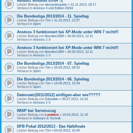
Absturz Anstoss 03-04 :-(
Letzter Beitrag von
alexanderguido
«
01.11.2013, 18:17
Verfasst in
Anstoss 4 und Edition 03/04
Die Bundesliga 2013/2014 - 11. Spieltag
Letzter Beitrag von
Tim
«
31.10.2013, 23:37
Verfasst in
Sport
Anstoss 3 funktioniert bei XP-Mode unter WIN 7 nicht!!!
Letzter Beitrag von
likemike1989
«
30.09.2013, 12:11
Verfasst in
Anstoss 1-3
Anstoss 3 funktioniert bei XP-Mode unter WIN 7 nicht!!!
Letzter Beitrag von
likemike1989
«
30.09.2013, 12:11
Verfasst in
Anstoss 1-3
Die Bundesliga 2013/2014 - 07. Spieltag
Letzter Beitrag von
Tim
«
25.09.2013, 08:32
Verfasst in
Sport
Die Bundesliga 2013/2014 - 06. Spieltag
Letzter Beitrag von
Tim
«
18.09.2013, 15:34
Verfasst in
Sport
Datensatz(2011/2012) einfügen-aber wie?????
Letzter Beitrag von
Edenaldo
«
30.07.2013, 14:16
Verfasst in
Anstoss 1-3
IMAP bei Serveruzug
Letzter Beitrag von
Lunkens
«
19.04.2013, 11:18
Verfasst in
Software & Technik
DFB Pokal 2012/2013 - Das Halbfinale
Letzter Beitrag von
Tim
«
04.03.2013, 10:40