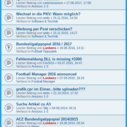
Letzter Beitrag von
ranknonsense
«
17.06.2017, 17:08
Verfasst in
Anstoss 1-3
Wechsel in die PKV: Wann möglich?
Letzter Beitrag von
anito
«
15.11.2016, 14:33
Verfasst in
Software & Technik
Werbung per Post verschicken?
Letzter Beitrag von
anito
«
15.11.2016, 14:27
Verfasst in
Software & Technik
Bundesligatippspiel 2016 / 2017
Letzter Beitrag von
Lunkens
«
18.08.2016, 13:11
Verfasst in
Fußball-Tippspiele
Fehlermeldung DLL is missing #1000
Letzter Beitrag von
Flo2016
«
03.07.2016, 16:47
Verfasst in
Anstoss 1-3
Football Manager 2016 announced
Letzter Beitrag von
Lunkens
«
07.09.2015, 18:15
Verfasst in
Football Manager
grafik.cpr im Eimer...bitte uploaden???
Letzter Beitrag von
dettv
«
21.10.2014, 17:32
Verfasst in
Anstoss 1-3
Suche Artikel zu A3
Letzter Beitrag von
Silly
«
04.09.2014, 04:11
Verfasst in
Anstoss 1-3
ACZ Bundesligatippspiel 2014/2015
Letzter Beitrag von
Lunkens
«
18.08.2014, 09:34
Verfasst in
News