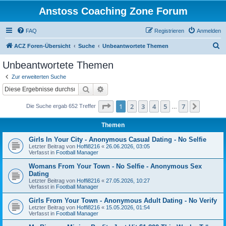
Anstoss Coaching Zone Forum
FAQ
Registrieren
Anmelden
S
ACZ Foren-Übersicht
Suche
Unbeantwortete Themen
u
Unbeantwortete Themen
c
Zur erweiterten Suche
h
Suche
Erweiterte Suche
e
Seite
1
von
7
1
2
3
4
5
7
Nächst
Die Suche ergab 652 Treffer
…
Themen
Girls In Your City - Anonymous Casual Dating - No Selfie
Letzter Beitrag von
Hoffi8216
«
26.06.2026, 03:05
Verfasst in
Football Manager
Womans From Your Town - No Selfie - Anonymous Sex
Dating
Letzter Beitrag von
Hoffi8216
«
27.05.2026, 10:27
Verfasst in
Football Manager
Girls From Your Town - Anonymous Adult Dating - No Verify
Letzter Beitrag von
Hoffi8216
«
15.05.2026, 01:54
Verfasst in
Football Manager