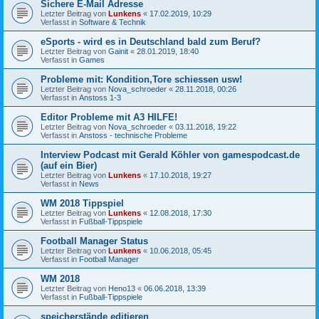
Sichere E-Mail Adresse
Letzter Beitrag von
Lunkens
«
17.02.2019, 10:29
Verfasst in
Software & Technik
eSports - wird es in Deutschland bald zum Beruf?
Letzter Beitrag von
Gainit
«
28.01.2019, 18:40
Verfasst in
Games
Probleme mit: Kondition,Tore schiessen usw!
Letzter Beitrag von
Nova_schroeder
«
28.11.2018, 00:26
Verfasst in
Anstoss 1-3
Editor Probleme mit A3 HILFE!
Letzter Beitrag von
Nova_schroeder
«
03.11.2018, 19:22
Verfasst in
Anstoss - technische Probleme
Interview Podcast mit Gerald Köhler von gamespodcast.de
(auf ein Bier)
Letzter Beitrag von
Lunkens
«
17.10.2018, 19:27
Verfasst in
News
WM 2018 Tippspiel
Letzter Beitrag von
Lunkens
«
12.08.2018, 17:30
Verfasst in
Fußball-Tippspiele
Football Manager Status
Letzter Beitrag von
Lunkens
«
10.06.2018, 05:45
Verfasst in
Football Manager
WM 2018
Letzter Beitrag von
Heno13
«
06.06.2018, 13:39
Verfasst in
Fußball-Tippspiele
speicherstände editieren