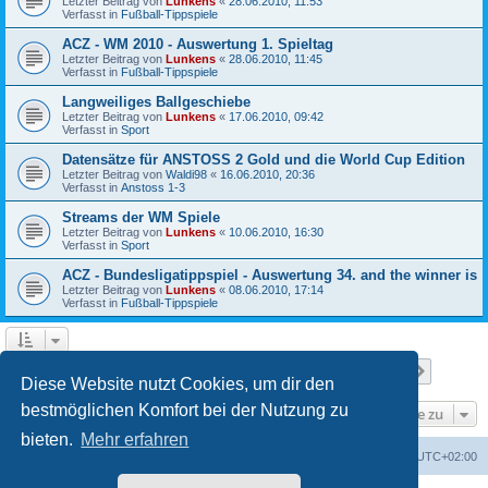
Letzter Beitrag von
Lunkens
«
28.06.2010, 11:53
Verfasst in
Fußball-Tippspiele
ACZ - WM 2010 - Auswertung 1. Spieltag
Letzter Beitrag von
Lunkens
«
28.06.2010, 11:45
Verfasst in
Fußball-Tippspiele
Langweiliges Ballgeschiebe
Letzter Beitrag von
Lunkens
«
17.06.2010, 09:42
Verfasst in
Sport
Datensätze für ANSTOSS 2 Gold und die World Cup Edition
Letzter Beitrag von
Waldi98
«
16.06.2010, 20:36
Verfasst in
Anstoss 1-3
Streams der WM Spiele
Letzter Beitrag von
Lunkens
«
10.06.2010, 16:30
Verfasst in
Sport
ACZ - Bundesligatippspiel - Auswertung 34. and the winner is
Letzter Beitrag von
Lunkens
«
08.06.2010, 17:14
Verfasst in
Fußball-Tippspiele
Seite
1
von
7
1
2
3
4
5
7
Nächst
Die Suche ergab 652 Treffer
…
Diese Website nutzt Cookies, um dir den
bestmöglichen Komfort bei der Nutzung zu
Gehe zu
bieten.
Mehr erfahren
ACZ Foren-Übersicht
Alle Cookies löschen
Alle Zeiten sind
UTC+02:00