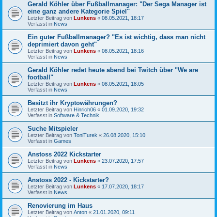
Gerald Köhler über Fußballmanager: "Der Sega Manager ist
eine ganz andere Kategorie Spiel"
Letzter Beitrag von
Lunkens
«
08.05.2021, 18:17
Verfasst in
News
Ein guter Fußballmanager? "Es ist wichtig, dass man nicht
deprimiert davon geht"
Letzter Beitrag von
Lunkens
«
08.05.2021, 18:16
Verfasst in
News
Gerald Köhler redet heute abend bei Twitch über "We are
football"
Letzter Beitrag von
Lunkens
«
08.05.2021, 18:05
Verfasst in
News
Besitzt ihr Kryptowährungen?
Letzter Beitrag von
Hinrich06
«
01.09.2020, 19:32
Verfasst in
Software & Technik
Suche Mitspieler
Letzter Beitrag von
ToniTurek
«
26.08.2020, 15:10
Verfasst in
Games
Anstoss 2022 Kickstarter
Letzter Beitrag von
Lunkens
«
23.07.2020, 17:57
Verfasst in
News
Anstoss 2022 - Kickstarter?
Letzter Beitrag von
Lunkens
«
17.07.2020, 18:17
Verfasst in
News
Renovierung im Haus
Letzter Beitrag von
Anton
«
21.01.2020, 09:11