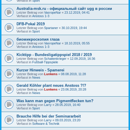
Verfasst in
Sport
Australia-msk.ru - официальный сайт ugg в россии
Letzter Beitrag von
VasropeNar
«
23.12.2019, 04:41
Verfasst in
Anstoss 1-3
DFB-Pokal 2019
Letzter Beitrag von
Spartaner
«
30.10.2019, 19:44
Verfasst in
Sport
биомикроскопия глаза
Letzter Beitrag von
VasropeNar
«
18.10.2019, 05:55
Verfasst in
Anstoss 1-3
Kicktipp - Bundesligatippspiel 2018 / 2019
Letzter Beitrag von
Schattenkrieger
«
12.09.2019, 16:36
Verfasst in
Fußball-Tippspiele
Kurzer Hinweis - Spamerei
Letzter Beitrag von
Lunkens
«
08.08.2019, 11:28
Verfasst in
News
Gerald Köhler plant neues Anstoss ?!?
Letzter Beitrag von
Lunkens
«
23.06.2019, 20:28
Verfasst in
News
Was kann man gegen Pigmentflecken tun?
Letzter Beitrag von
Larry
«
28.05.2019, 16:40
Verfasst in
Sport
Brauche Hilfe bei der Seminararbeit
Letzter Beitrag von
Larry
«
09.03.2019, 23:20
Verfasst in
Software & Technik