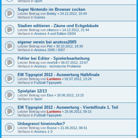
Verfasst in
Sport
Super Nintendo im Browser zocken
Letzter Beitrag von
Bobby
«
24.12.2012, 15:44
Verfasst in
Games
Stadien editieren - Zäune und Eckgebäude
Letzter Beitrag von
vibesco
«
14.12.2012, 21:44
Verfasst in
Anstoss 4 und Edition 03/04
eigener verein bei anstoss2005
Letzter Beitrag von
Piet
«
30.10.2012, 19:39
Verfasst in
Anstoss 2005 / 2007
Fehler bei Editor - Spielerbearbeitung
Letzter Beitrag von
riverkill
«
06.07.2012, 23:07
Verfasst in
Anstoss - technische Probleme
EM Tippspiel 2012 - Auswertung Halbfinale
Letzter Beitrag von
Lunkens
«
02.07.2012, 13:24
Verfasst in
Fußball-Tippspiele
Spielplan 12/13
Letzter Beitrag von
Eise
«
26.06.2012, 13:15
Verfasst in
Sport
EM Tippspiel 2012 - Auswertung - Viertelfinale 1. Teil
Letzter Beitrag von
Lunkens
«
25.06.2012, 09:15
Verfasst in
Fußball-Tippspiele
Unbegrenzt hineinrufen?
Letzter Beitrag von
Russe
«
21.06.2012, 08:41
Verfasst in
Anstoss 1-3