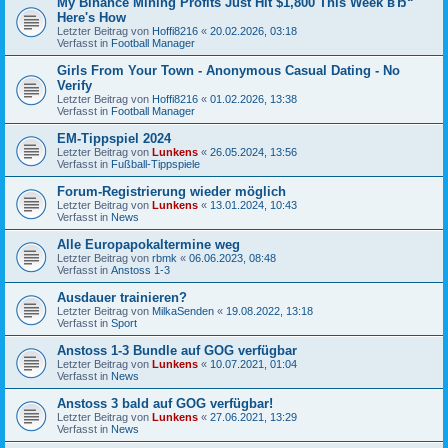
My Binance Mining Profits Just Hit $1,800 This Week вЂ“
Here's How
Letzter Beitrag von
Hoffi8216
«
20.02.2026, 03:18
Verfasst in
Football Manager
Girls From Your Town - Anonymous Casual Dating - No
Verify
Letzter Beitrag von
Hoffi8216
«
01.02.2026, 13:38
Verfasst in
Football Manager
EM-Tippspiel 2024
Letzter Beitrag von
Lunkens
«
26.05.2024, 13:56
Verfasst in
Fußball-Tippspiele
Forum-Registrierung wieder möglich
Letzter Beitrag von
Lunkens
«
13.01.2024, 10:43
Verfasst in
News
Alle Europapokaltermine weg
Letzter Beitrag von
rbmk
«
06.06.2023, 08:48
Verfasst in
Anstoss 1-3
Ausdauer trainieren?
Letzter Beitrag von
MilkaSenden
«
19.08.2022, 13:18
Verfasst in
Sport
Anstoss 1-3 Bundle auf GOG verfügbar
Letzter Beitrag von
Lunkens
«
10.07.2021, 01:04
Verfasst in
News
Anstoss 3 bald auf GOG verfügbar!
Letzter Beitrag von
Lunkens
«
27.06.2021, 13:29
Verfasst in
News