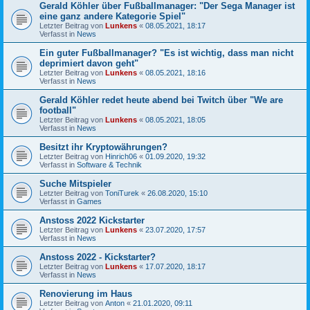
Gerald Köhler über Fußballmanager: "Der Sega Manager ist
eine ganz andere Kategorie Spiel"
Letzter Beitrag von
Lunkens
«
08.05.2021, 18:17
Verfasst in
News
Ein guter Fußballmanager? "Es ist wichtig, dass man nicht
deprimiert davon geht"
Letzter Beitrag von
Lunkens
«
08.05.2021, 18:16
Verfasst in
News
Gerald Köhler redet heute abend bei Twitch über "We are
football"
Letzter Beitrag von
Lunkens
«
08.05.2021, 18:05
Verfasst in
News
Besitzt ihr Kryptowährungen?
Letzter Beitrag von
Hinrich06
«
01.09.2020, 19:32
Verfasst in
Software & Technik
Suche Mitspieler
Letzter Beitrag von
ToniTurek
«
26.08.2020, 15:10
Verfasst in
Games
Anstoss 2022 Kickstarter
Letzter Beitrag von
Lunkens
«
23.07.2020, 17:57
Verfasst in
News
Anstoss 2022 - Kickstarter?
Letzter Beitrag von
Lunkens
«
17.07.2020, 18:17
Verfasst in
News
Renovierung im Haus
Letzter Beitrag von
Anton
«
21.01.2020, 09:11