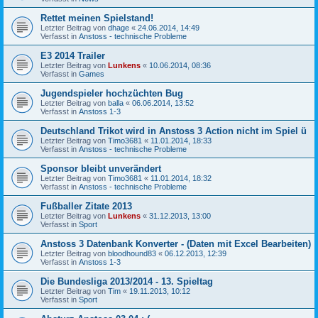
Rettet meinen Spielstand!
Letzter Beitrag von
dhage
«
24.06.2014, 14:49
Verfasst in
Anstoss - technische Probleme
E3 2014 Trailer
Letzter Beitrag von
Lunkens
«
10.06.2014, 08:36
Verfasst in
Games
Jugendspieler hochzüchten Bug
Letzter Beitrag von
balla
«
06.06.2014, 13:52
Verfasst in
Anstoss 1-3
Deutschland Trikot wird in Anstoss 3 Action nicht im Spiel ü
Letzter Beitrag von
Timo3681
«
11.01.2014, 18:33
Verfasst in
Anstoss - technische Probleme
Sponsor bleibt unverändert
Letzter Beitrag von
Timo3681
«
11.01.2014, 18:32
Verfasst in
Anstoss - technische Probleme
Fußballer Zitate 2013
Letzter Beitrag von
Lunkens
«
31.12.2013, 13:00
Verfasst in
Sport
Anstoss 3 Datenbank Konverter - (Daten mit Excel Bearbeiten)
Letzter Beitrag von
bloodhound83
«
06.12.2013, 12:39
Verfasst in
Anstoss 1-3
Die Bundesliga 2013/2014 - 13. Spieltag
Letzter Beitrag von
Tim
«
19.11.2013, 10:12
Verfasst in
Sport