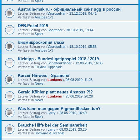
Verfasst in
Sport
Australia-msk.ru - официальный сайт ugg в россии
Letzter Beitrag von
VasropeNar
«
23.12.2019, 04:41
Verfasst in
Anstoss 1-3
DFB-Pokal 2019
Letzter Beitrag von
Spartaner
«
30.10.2019, 19:44
Verfasst in
Sport
биомикроскопия глаза
Letzter Beitrag von
VasropeNar
«
18.10.2019, 05:55
Verfasst in
Anstoss 1-3
Kicktipp - Bundesligatippspiel 2018 / 2019
Letzter Beitrag von
Schattenkrieger
«
12.09.2019, 16:36
Verfasst in
Fußball-Tippspiele
Kurzer Hinweis - Spamerei
Letzter Beitrag von
Lunkens
«
08.08.2019, 11:28
Verfasst in
News
Gerald Köhler plant neues Anstoss ?!?
Letzter Beitrag von
Lunkens
«
23.06.2019, 20:28
Verfasst in
News
Was kann man gegen Pigmentflecken tun?
Letzter Beitrag von
Larry
«
28.05.2019, 16:40
Verfasst in
Sport
Brauche Hilfe bei der Seminararbeit
Letzter Beitrag von
Larry
«
09.03.2019, 23:20
Verfasst in
Software & Technik