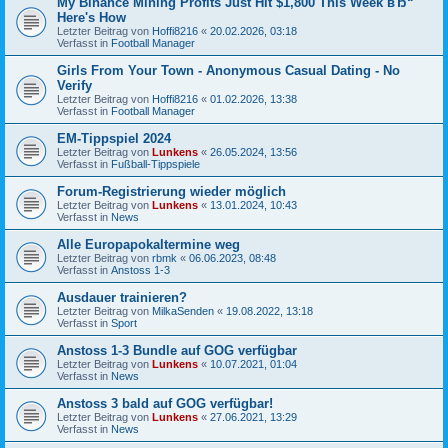
My Binance Mining Profits Just Hit $1,800 This Week вЂ“
Here's How
Letzter Beitrag von
Hoffi8216
«
20.02.2026, 03:18
Verfasst in
Football Manager
Girls From Your Town - Anonymous Casual Dating - No
Verify
Letzter Beitrag von
Hoffi8216
«
01.02.2026, 13:38
Verfasst in
Football Manager
EM-Tippspiel 2024
Letzter Beitrag von
Lunkens
«
26.05.2024, 13:56
Verfasst in
Fußball-Tippspiele
Forum-Registrierung wieder möglich
Letzter Beitrag von
Lunkens
«
13.01.2024, 10:43
Verfasst in
News
Alle Europapokaltermine weg
Letzter Beitrag von
rbmk
«
06.06.2023, 08:48
Verfasst in
Anstoss 1-3
Ausdauer trainieren?
Letzter Beitrag von
MilkaSenden
«
19.08.2022, 13:18
Verfasst in
Sport
Anstoss 1-3 Bundle auf GOG verfügbar
Letzter Beitrag von
Lunkens
«
10.07.2021, 01:04
Verfasst in
News
Anstoss 3 bald auf GOG verfügbar!
Letzter Beitrag von
Lunkens
«
27.06.2021, 13:29
Verfasst in
News