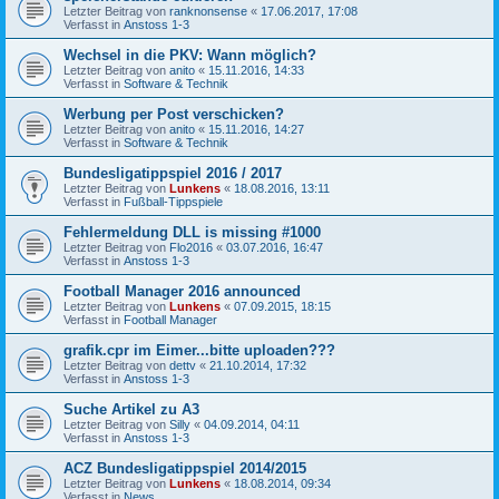
Letzter Beitrag von
ranknonsense
«
17.06.2017, 17:08
Verfasst in
Anstoss 1-3
Wechsel in die PKV: Wann möglich?
Letzter Beitrag von
anito
«
15.11.2016, 14:33
Verfasst in
Software & Technik
Werbung per Post verschicken?
Letzter Beitrag von
anito
«
15.11.2016, 14:27
Verfasst in
Software & Technik
Bundesligatippspiel 2016 / 2017
Letzter Beitrag von
Lunkens
«
18.08.2016, 13:11
Verfasst in
Fußball-Tippspiele
Fehlermeldung DLL is missing #1000
Letzter Beitrag von
Flo2016
«
03.07.2016, 16:47
Verfasst in
Anstoss 1-3
Football Manager 2016 announced
Letzter Beitrag von
Lunkens
«
07.09.2015, 18:15
Verfasst in
Football Manager
grafik.cpr im Eimer...bitte uploaden???
Letzter Beitrag von
dettv
«
21.10.2014, 17:32
Verfasst in
Anstoss 1-3
Suche Artikel zu A3
Letzter Beitrag von
Silly
«
04.09.2014, 04:11
Verfasst in
Anstoss 1-3
ACZ Bundesligatippspiel 2014/2015
Letzter Beitrag von
Lunkens
«
18.08.2014, 09:34
Verfasst in
News