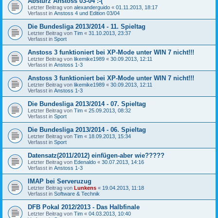
Absturz Anstoss 03-04 :-(
Letzter Beitrag von
alexanderguido
«
01.11.2013, 18:17
Verfasst in
Anstoss 4 und Edition 03/04
Die Bundesliga 2013/2014 - 11. Spieltag
Letzter Beitrag von
Tim
«
31.10.2013, 23:37
Verfasst in
Sport
Anstoss 3 funktioniert bei XP-Mode unter WIN 7 nicht!!!
Letzter Beitrag von
likemike1989
«
30.09.2013, 12:11
Verfasst in
Anstoss 1-3
Anstoss 3 funktioniert bei XP-Mode unter WIN 7 nicht!!!
Letzter Beitrag von
likemike1989
«
30.09.2013, 12:11
Verfasst in
Anstoss 1-3
Die Bundesliga 2013/2014 - 07. Spieltag
Letzter Beitrag von
Tim
«
25.09.2013, 08:32
Verfasst in
Sport
Die Bundesliga 2013/2014 - 06. Spieltag
Letzter Beitrag von
Tim
«
18.09.2013, 15:34
Verfasst in
Sport
Datensatz(2011/2012) einfügen-aber wie?????
Letzter Beitrag von
Edenaldo
«
30.07.2013, 14:16
Verfasst in
Anstoss 1-3
IMAP bei Serveruzug
Letzter Beitrag von
Lunkens
«
19.04.2013, 11:18
Verfasst in
Software & Technik
DFB Pokal 2012/2013 - Das Halbfinale
Letzter Beitrag von
Tim
«
04.03.2013, 10:40