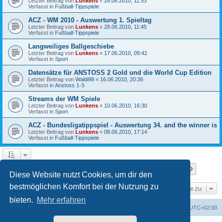
Letzter Beitrag von
Lunkens
«
28.06.2010, 11:53
Verfasst in
Fußball-Tippspiele
ACZ - WM 2010 - Auswertung 1. Spieltag
Letzter Beitrag von
Lunkens
«
28.06.2010, 11:45
Verfasst in
Fußball-Tippspiele
Langweiliges Ballgeschiebe
Letzter Beitrag von
Lunkens
«
17.06.2010, 09:42
Verfasst in
Sport
Datensätze für ANSTOSS 2 Gold und die World Cup Edition
Letzter Beitrag von
Waldi98
«
16.06.2010, 20:36
Verfasst in
Anstoss 1-3
Streams der WM Spiele
Letzter Beitrag von
Lunkens
«
10.06.2010, 16:30
Verfasst in
Sport
ACZ - Bundesligatippspiel - Auswertung 34. and the winner is
Letzter Beitrag von
Lunkens
«
08.06.2010, 17:14
Verfasst in
Fußball-Tippspiele
Seite
1
von
7
1
2
3
4
5
7
Nächst
Die Suche ergab 652 Treffer
…
Diese Website nutzt Cookies, um dir den
bestmöglichen Komfort bei der Nutzung zu
Gehe zu
bieten.
Mehr erfahren
ACZ Foren-Übersicht
Alle Cookies löschen
Alle Zeiten sind
UTC+02:00