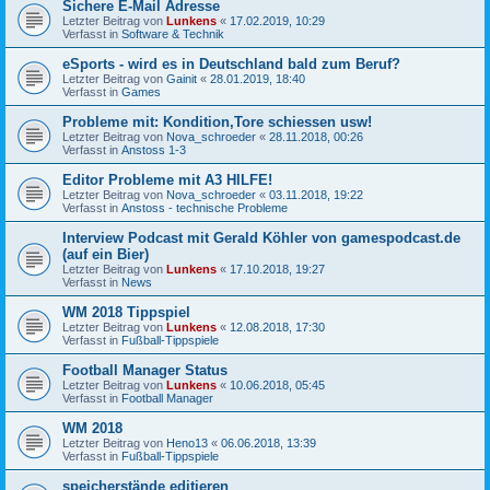
Sichere E-Mail Adresse
Letzter Beitrag von
Lunkens
«
17.02.2019, 10:29
Verfasst in
Software & Technik
eSports - wird es in Deutschland bald zum Beruf?
Letzter Beitrag von
Gainit
«
28.01.2019, 18:40
Verfasst in
Games
Probleme mit: Kondition,Tore schiessen usw!
Letzter Beitrag von
Nova_schroeder
«
28.11.2018, 00:26
Verfasst in
Anstoss 1-3
Editor Probleme mit A3 HILFE!
Letzter Beitrag von
Nova_schroeder
«
03.11.2018, 19:22
Verfasst in
Anstoss - technische Probleme
Interview Podcast mit Gerald Köhler von gamespodcast.de
(auf ein Bier)
Letzter Beitrag von
Lunkens
«
17.10.2018, 19:27
Verfasst in
News
WM 2018 Tippspiel
Letzter Beitrag von
Lunkens
«
12.08.2018, 17:30
Verfasst in
Fußball-Tippspiele
Football Manager Status
Letzter Beitrag von
Lunkens
«
10.06.2018, 05:45
Verfasst in
Football Manager
WM 2018
Letzter Beitrag von
Heno13
«
06.06.2018, 13:39
Verfasst in
Fußball-Tippspiele
speicherstände editieren