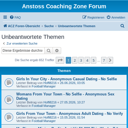
Anstoss Coaching Zone Forum
FAQ
Registrieren
Anmelden
S
ACZ Foren-Übersicht
Suche
Unbeantwortete Themen
u
Unbeantwortete Themen
c
Zur erweiterten Suche
h
Suche
Erweiterte Suche
e
Seite
1
von
7
1
2
3
4
5
7
Nächst
Die Suche ergab 652 Treffer
…
Themen
Girls In Your City - Anonymous Casual Dating - No Selfie
Letzter Beitrag von
Hoffi8216
«
26.06.2026, 03:05
Verfasst in
Football Manager
Womans From Your Town - No Selfie - Anonymous Sex
Dating
Letzter Beitrag von
Hoffi8216
«
27.05.2026, 10:27
Verfasst in
Football Manager
Girls From Your Town - Anonymous Adult Dating - No Verify
Letzter Beitrag von
Hoffi8216
«
15.05.2026, 01:54
Verfasst in
Football Manager