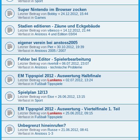
Verfasst in
Sport
Super Nintendo im Browser zocken
Letzter Beitrag von
Bobby
«
24.12.2012, 15:44
Verfasst in
Games
Stadien editieren - Zäune und Eckgebäude
Letzter Beitrag von
vibesco
«
14.12.2012, 21:44
Verfasst in
Anstoss 4 und Edition 03/04
eigener verein bei anstoss2005
Letzter Beitrag von
Piet
«
30.10.2012, 19:39
Verfasst in
Anstoss 2005 / 2007
Fehler bei Editor - Spielerbearbeitung
Letzter Beitrag von
riverkill
«
06.07.2012, 23:07
Verfasst in
Anstoss - technische Probleme
EM Tippspiel 2012 - Auswertung Halbfinale
Letzter Beitrag von
Lunkens
«
02.07.2012, 13:24
Verfasst in
Fußball-Tippspiele
Spielplan 12/13
Letzter Beitrag von
Eise
«
26.06.2012, 13:15
Verfasst in
Sport
EM Tippspiel 2012 - Auswertung - Viertelfinale 1. Teil
Letzter Beitrag von
Lunkens
«
25.06.2012, 09:15
Verfasst in
Fußball-Tippspiele
Unbegrenzt hineinrufen?
Letzter Beitrag von
Russe
«
21.06.2012, 08:41
Verfasst in
Anstoss 1-3