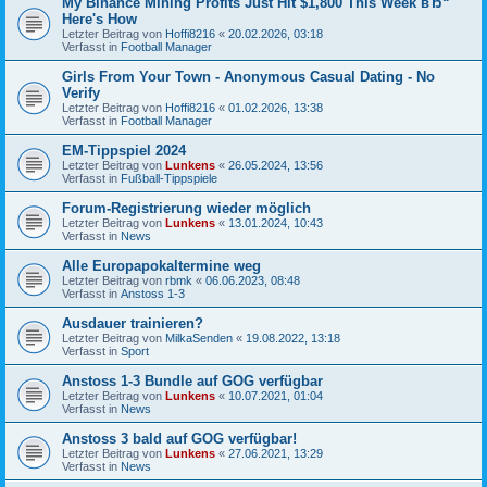
My Binance Mining Profits Just Hit $1,800 This Week вЂ“
Here's How
Letzter Beitrag von
Hoffi8216
«
20.02.2026, 03:18
Verfasst in
Football Manager
Girls From Your Town - Anonymous Casual Dating - No
Verify
Letzter Beitrag von
Hoffi8216
«
01.02.2026, 13:38
Verfasst in
Football Manager
EM-Tippspiel 2024
Letzter Beitrag von
Lunkens
«
26.05.2024, 13:56
Verfasst in
Fußball-Tippspiele
Forum-Registrierung wieder möglich
Letzter Beitrag von
Lunkens
«
13.01.2024, 10:43
Verfasst in
News
Alle Europapokaltermine weg
Letzter Beitrag von
rbmk
«
06.06.2023, 08:48
Verfasst in
Anstoss 1-3
Ausdauer trainieren?
Letzter Beitrag von
MilkaSenden
«
19.08.2022, 13:18
Verfasst in
Sport
Anstoss 1-3 Bundle auf GOG verfügbar
Letzter Beitrag von
Lunkens
«
10.07.2021, 01:04
Verfasst in
News
Anstoss 3 bald auf GOG verfügbar!
Letzter Beitrag von
Lunkens
«
27.06.2021, 13:29
Verfasst in
News