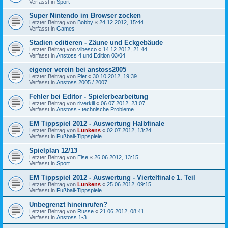
Verfasst in
Sport
Super Nintendo im Browser zocken
Letzter Beitrag von
Bobby
«
24.12.2012, 15:44
Verfasst in
Games
Stadien editieren - Zäune und Eckgebäude
Letzter Beitrag von
vibesco
«
14.12.2012, 21:44
Verfasst in
Anstoss 4 und Edition 03/04
eigener verein bei anstoss2005
Letzter Beitrag von
Piet
«
30.10.2012, 19:39
Verfasst in
Anstoss 2005 / 2007
Fehler bei Editor - Spielerbearbeitung
Letzter Beitrag von
riverkill
«
06.07.2012, 23:07
Verfasst in
Anstoss - technische Probleme
EM Tippspiel 2012 - Auswertung Halbfinale
Letzter Beitrag von
Lunkens
«
02.07.2012, 13:24
Verfasst in
Fußball-Tippspiele
Spielplan 12/13
Letzter Beitrag von
Eise
«
26.06.2012, 13:15
Verfasst in
Sport
EM Tippspiel 2012 - Auswertung - Viertelfinale 1. Teil
Letzter Beitrag von
Lunkens
«
25.06.2012, 09:15
Verfasst in
Fußball-Tippspiele
Unbegrenzt hineinrufen?
Letzter Beitrag von
Russe
«
21.06.2012, 08:41
Verfasst in
Anstoss 1-3