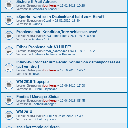
Sichere E-Mail Adresse
Letzter Beitrag von
Lunkens
«
17.02.2019, 10:29
Verfasst in
Software & Technik
eSports - wird es in Deutschland bald zum Beruf?
Letzter Beitrag von
Gainit
«
28.01.2019, 18:40
Verfasst in
Games
Probleme mit: Kondition,Tore schiessen usw!
Letzter Beitrag von
Nova_schroeder
«
28.11.2018, 00:26
Verfasst in
Anstoss 1-3
Editor Probleme mit A3 HILFE!
Letzter Beitrag von
Nova_schroeder
«
03.11.2018, 19:22
Verfasst in
Anstoss - technische Probleme
Interview Podcast mit Gerald Köhler von gamespodcast.de
(auf ein Bier)
Letzter Beitrag von
Lunkens
«
17.10.2018, 19:27
Verfasst in
News
WM 2018 Tippspiel
Letzter Beitrag von
Lunkens
«
12.08.2018, 17:30
Verfasst in
Fußball-Tippspiele
Football Manager Status
Letzter Beitrag von
Lunkens
«
10.06.2018, 05:45
Verfasst in
Football Manager
WM 2018
Letzter Beitrag von
Heno13
«
06.06.2018, 13:39
Verfasst in
Fußball-Tippspiele
speicherstände editieren