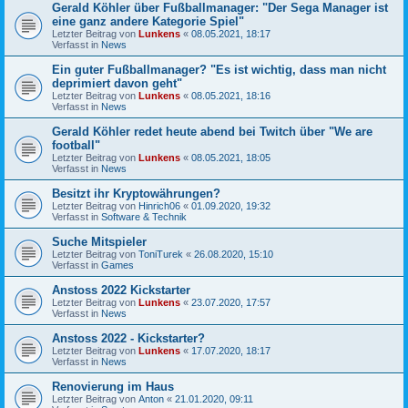
Gerald Köhler über Fußballmanager: "Der Sega Manager ist
eine ganz andere Kategorie Spiel"
Letzter Beitrag von
Lunkens
«
08.05.2021, 18:17
Verfasst in
News
Ein guter Fußballmanager? "Es ist wichtig, dass man nicht
deprimiert davon geht"
Letzter Beitrag von
Lunkens
«
08.05.2021, 18:16
Verfasst in
News
Gerald Köhler redet heute abend bei Twitch über "We are
football"
Letzter Beitrag von
Lunkens
«
08.05.2021, 18:05
Verfasst in
News
Besitzt ihr Kryptowährungen?
Letzter Beitrag von
Hinrich06
«
01.09.2020, 19:32
Verfasst in
Software & Technik
Suche Mitspieler
Letzter Beitrag von
ToniTurek
«
26.08.2020, 15:10
Verfasst in
Games
Anstoss 2022 Kickstarter
Letzter Beitrag von
Lunkens
«
23.07.2020, 17:57
Verfasst in
News
Anstoss 2022 - Kickstarter?
Letzter Beitrag von
Lunkens
«
17.07.2020, 18:17
Verfasst in
News
Renovierung im Haus
Letzter Beitrag von
Anton
«
21.01.2020, 09:11