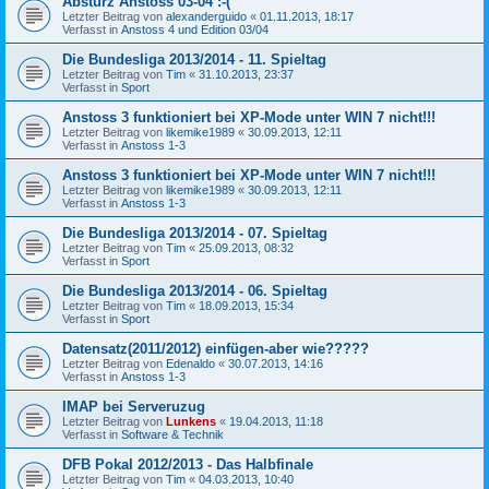
Absturz Anstoss 03-04 :-(
Letzter Beitrag von
alexanderguido
«
01.11.2013, 18:17
Verfasst in
Anstoss 4 und Edition 03/04
Die Bundesliga 2013/2014 - 11. Spieltag
Letzter Beitrag von
Tim
«
31.10.2013, 23:37
Verfasst in
Sport
Anstoss 3 funktioniert bei XP-Mode unter WIN 7 nicht!!!
Letzter Beitrag von
likemike1989
«
30.09.2013, 12:11
Verfasst in
Anstoss 1-3
Anstoss 3 funktioniert bei XP-Mode unter WIN 7 nicht!!!
Letzter Beitrag von
likemike1989
«
30.09.2013, 12:11
Verfasst in
Anstoss 1-3
Die Bundesliga 2013/2014 - 07. Spieltag
Letzter Beitrag von
Tim
«
25.09.2013, 08:32
Verfasst in
Sport
Die Bundesliga 2013/2014 - 06. Spieltag
Letzter Beitrag von
Tim
«
18.09.2013, 15:34
Verfasst in
Sport
Datensatz(2011/2012) einfügen-aber wie?????
Letzter Beitrag von
Edenaldo
«
30.07.2013, 14:16
Verfasst in
Anstoss 1-3
IMAP bei Serveruzug
Letzter Beitrag von
Lunkens
«
19.04.2013, 11:18
Verfasst in
Software & Technik
DFB Pokal 2012/2013 - Das Halbfinale
Letzter Beitrag von
Tim
«
04.03.2013, 10:40