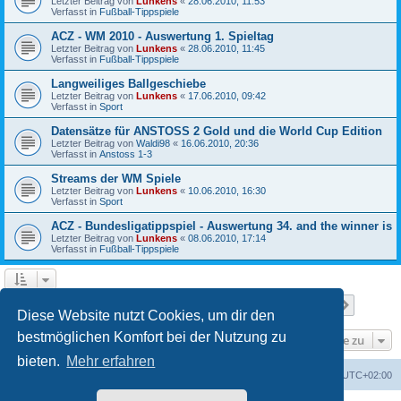
Letzter Beitrag von
Lunkens
«
28.06.2010, 11:53
Verfasst in
Fußball-Tippspiele
ACZ - WM 2010 - Auswertung 1. Spieltag
Letzter Beitrag von
Lunkens
«
28.06.2010, 11:45
Verfasst in
Fußball-Tippspiele
Langweiliges Ballgeschiebe
Letzter Beitrag von
Lunkens
«
17.06.2010, 09:42
Verfasst in
Sport
Datensätze für ANSTOSS 2 Gold und die World Cup Edition
Letzter Beitrag von
Waldi98
«
16.06.2010, 20:36
Verfasst in
Anstoss 1-3
Streams der WM Spiele
Letzter Beitrag von
Lunkens
«
10.06.2010, 16:30
Verfasst in
Sport
ACZ - Bundesligatippspiel - Auswertung 34. and the winner is
Letzter Beitrag von
Lunkens
«
08.06.2010, 17:14
Verfasst in
Fußball-Tippspiele
Seite
1
von
7
1
2
3
4
5
7
Nächst
Die Suche ergab 652 Treffer
…
Diese Website nutzt Cookies, um dir den
bestmöglichen Komfort bei der Nutzung zu
Gehe zu
bieten.
Mehr erfahren
ACZ Foren-Übersicht
Alle Cookies löschen
Alle Zeiten sind
UTC+02:00