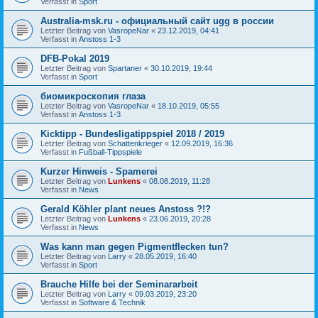
Verfasst in
Sport
Australia-msk.ru - официальный сайт ugg в россии
Letzter Beitrag von
VasropeNar
«
23.12.2019, 04:41
Verfasst in
Anstoss 1-3
DFB-Pokal 2019
Letzter Beitrag von
Spartaner
«
30.10.2019, 19:44
Verfasst in
Sport
биомикроскопия глаза
Letzter Beitrag von
VasropeNar
«
18.10.2019, 05:55
Verfasst in
Anstoss 1-3
Kicktipp - Bundesligatippspiel 2018 / 2019
Letzter Beitrag von
Schattenkrieger
«
12.09.2019, 16:36
Verfasst in
Fußball-Tippspiele
Kurzer Hinweis - Spamerei
Letzter Beitrag von
Lunkens
«
08.08.2019, 11:28
Verfasst in
News
Gerald Köhler plant neues Anstoss ?!?
Letzter Beitrag von
Lunkens
«
23.06.2019, 20:28
Verfasst in
News
Was kann man gegen Pigmentflecken tun?
Letzter Beitrag von
Larry
«
28.05.2019, 16:40
Verfasst in
Sport
Brauche Hilfe bei der Seminararbeit
Letzter Beitrag von
Larry
«
09.03.2019, 23:20
Verfasst in
Software & Technik