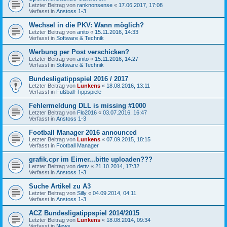
Letzter Beitrag von
ranknonsense
«
17.06.2017, 17:08
Verfasst in
Anstoss 1-3
Wechsel in die PKV: Wann möglich?
Letzter Beitrag von
anito
«
15.11.2016, 14:33
Verfasst in
Software & Technik
Werbung per Post verschicken?
Letzter Beitrag von
anito
«
15.11.2016, 14:27
Verfasst in
Software & Technik
Bundesligatippspiel 2016 / 2017
Letzter Beitrag von
Lunkens
«
18.08.2016, 13:11
Verfasst in
Fußball-Tippspiele
Fehlermeldung DLL is missing #1000
Letzter Beitrag von
Flo2016
«
03.07.2016, 16:47
Verfasst in
Anstoss 1-3
Football Manager 2016 announced
Letzter Beitrag von
Lunkens
«
07.09.2015, 18:15
Verfasst in
Football Manager
grafik.cpr im Eimer...bitte uploaden???
Letzter Beitrag von
dettv
«
21.10.2014, 17:32
Verfasst in
Anstoss 1-3
Suche Artikel zu A3
Letzter Beitrag von
Silly
«
04.09.2014, 04:11
Verfasst in
Anstoss 1-3
ACZ Bundesligatippspiel 2014/2015
Letzter Beitrag von
Lunkens
«
18.08.2014, 09:34
Verfasst in
News