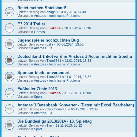
Rettet meinen Spielstand!
Letzter Beitrag von
dhage
«
24.06.2014, 14:49
Verfasst in
Anstoss - technische Probleme
E3 2014 Trailer
Letzter Beitrag von
Lunkens
«
10.06.2014, 08:36
Verfasst in
Games
Jugendspieler hochzüchten Bug
Letzter Beitrag von
balla
«
06.06.2014, 13:52
Verfasst in
Anstoss 1-3
Deutschland Trikot wird in Anstoss 3 Action nicht im Spiel ü
Letzter Beitrag von
Timo3681
«
11.01.2014, 18:33
Verfasst in
Anstoss - technische Probleme
Sponsor bleibt unverändert
Letzter Beitrag von
Timo3681
«
11.01.2014, 18:32
Verfasst in
Anstoss - technische Probleme
Fußballer Zitate 2013
Letzter Beitrag von
Lunkens
«
31.12.2013, 13:00
Verfasst in
Sport
Anstoss 3 Datenbank Konverter - (Daten mit Excel Bearbeiten)
Letzter Beitrag von
bloodhound83
«
06.12.2013, 12:39
Verfasst in
Anstoss 1-3
Die Bundesliga 2013/2014 - 13. Spieltag
Letzter Beitrag von
Tim
«
19.11.2013, 10:12
Verfasst in
Sport