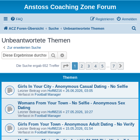
Anstoss Coaching Zone Forum
FAQ
Registrieren
Anmelden
S
ACZ Foren-Übersicht
Suche
Unbeantwortete Themen
u
Unbeantwortete Themen
c
Zur erweiterten Suche
h
Suche
Erweiterte Suche
e
Seite
1
von
7
1
2
3
4
5
7
Nächst
Die Suche ergab 652 Treffer
…
Themen
Girls In Your City - Anonymous Casual Dating - No Selfie
Letzter Beitrag von
Hoffi8216
«
26.06.2026, 03:05
Verfasst in
Football Manager
Womans From Your Town - No Selfie - Anonymous Sex
Dating
Letzter Beitrag von
Hoffi8216
«
27.05.2026, 10:27
Verfasst in
Football Manager
Girls From Your Town - Anonymous Adult Dating - No Verify
Letzter Beitrag von
Hoffi8216
«
15.05.2026, 01:54
Verfasst in
Football Manager