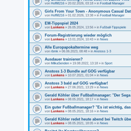
von
Hoffi8216
»
20.02.2026, 03:18
» in
Football Manager
Girls From Your Town - Anonymous Casual Dati
von
Hoffi8216
»
01.02.2026, 13:38
» in
Football Manager
EM-Tippspiel 2024
von
Lunkens
»
26.05.2024, 13:56
» in
Fußball-Tippspiele
Forum-Registrierung wieder möglich
von
Lunkens
»
13.01.2024, 10:43
» in
News
Alle Europapokaltermine weg
von
rbmk
»
06.06.2023, 08:48
» in
Anstoss 1-3
Ausdauer trainieren?
von
MilkaSenden
»
19.08.2022, 13:18
» in
Sport
Anstoss 1-3 Bundle auf GOG verfügbar
von
Lunkens
»
10.07.2021, 01:04
» in
News
Anstoss 3 bald auf GOG verfügbar!
von
Lunkens
»
27.06.2021, 13:29
» in
News
Gerald Köhler über Fußballmanager: "Der Sega 
von
Lunkens
»
08.05.2021, 18:17
» in
News
Ein guter Fußballmanager? "Es ist wichtig, da
von
Lunkens
»
08.05.2021, 18:16
» in
News
Gerald Köhler redet heute abend bei Twitch übe
von
Lunkens
»
08.05.2021, 18:05
» in
News