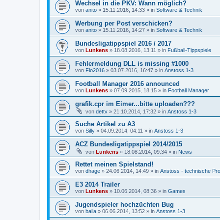
Wechsel in die PKV: Wann möglich?
von
anito
»
15.11.2016, 14:33
» in
Software & Technik
Werbung per Post verschicken?
von
anito
»
15.11.2016, 14:27
» in
Software & Technik
Bundesligatippspiel 2016 / 2017
von
Lunkens
»
18.08.2016, 13:11
» in
Fußball-Tippspiele
Fehlermeldung DLL is missing #1000
von
Flo2016
»
03.07.2016, 16:47
» in
Anstoss 1-3
Football Manager 2016 announced
von
Lunkens
»
07.09.2015, 18:15
» in
Football Manager
grafik.cpr im Eimer...bitte uploaden???
von
dettv
»
21.10.2014, 17:32
» in
Anstoss 1-3
Suche Artikel zu A3
von
Silly
»
04.09.2014, 04:11
» in
Anstoss 1-3
ACZ Bundesligatippspiel 2014/2015
von
Lunkens
»
18.08.2014, 09:34
» in
News
Rettet meinen Spielstand!
von
dhage
»
24.06.2014, 14:49
» in
Anstoss - technische Pr
E3 2014 Trailer
von
Lunkens
»
10.06.2014, 08:36
» in
Games
Jugendspieler hochzüchten Bug
von
balla
»
06.06.2014, 13:52
» in
Anstoss 1-3