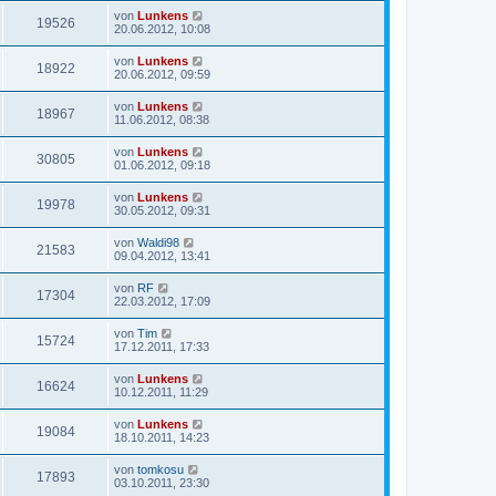
von
Lunkens
19526
20.06.2012, 10:08
von
Lunkens
18922
20.06.2012, 09:59
von
Lunkens
18967
11.06.2012, 08:38
von
Lunkens
30805
01.06.2012, 09:18
von
Lunkens
19978
30.05.2012, 09:31
von
Waldi98
21583
09.04.2012, 13:41
von
RF
17304
22.03.2012, 17:09
von
Tim
15724
17.12.2011, 17:33
von
Lunkens
16624
10.12.2011, 11:29
von
Lunkens
19084
18.10.2011, 14:23
von
tomkosu
17893
03.10.2011, 23:30