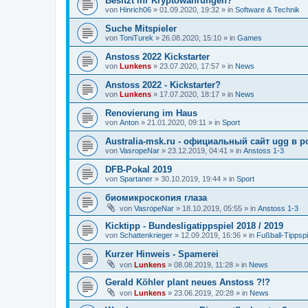
Besitzt ihr Kryptowährungen?
von
Hinrich06
»
01.09.2020, 19:32
» in
Software & Technik
Suche Mitspieler
von
ToniTurek
»
26.08.2020, 15:10
» in
Games
Anstoss 2022 Kickstarter
von
Lunkens
»
23.07.2020, 17:57
» in
News
Anstoss 2022 - Kickstarter?
von
Lunkens
»
17.07.2020, 18:17
» in
News
Renovierung im Haus
von
Anton
»
21.01.2020, 09:11
» in
Sport
Australia-msk.ru - официальный сайт ugg в р
von
VasropeNar
»
23.12.2019, 04:41
» in
Anstoss 1-3
DFB-Pokal 2019
von
Spartaner
»
30.10.2019, 19:44
» in
Sport
биомикроскопия глаза
von
VasropeNar
»
18.10.2019, 05:55
» in
Anstoss 1-3
Kicktipp - Bundesligatippspiel 2018 / 2019
von
Schattenkrieger
»
12.09.2019, 16:36
» in
Fußball-Tippspi
Kurzer Hinweis - Spamerei
von
Lunkens
»
08.08.2019, 11:28
» in
News
Gerald Köhler plant neues Anstoss ?!?
von
Lunkens
»
23.06.2019, 20:28
» in
News