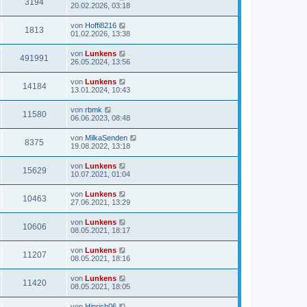
3194
20.02.2026, 03:18
von
Hoffi8216
1813
01.02.2026, 13:38
von
Lunkens
491991
26.05.2024, 13:56
von
Lunkens
14184
13.01.2024, 10:43
von
rbmk
11580
06.06.2023, 08:48
von
MilkaSenden
8375
19.08.2022, 13:18
von
Lunkens
15629
10.07.2021, 01:04
von
Lunkens
10463
27.06.2021, 13:29
von
Lunkens
10606
08.05.2021, 18:17
von
Lunkens
11207
08.05.2021, 18:16
von
Lunkens
11420
08.05.2021, 18:05
von
Hinrich06