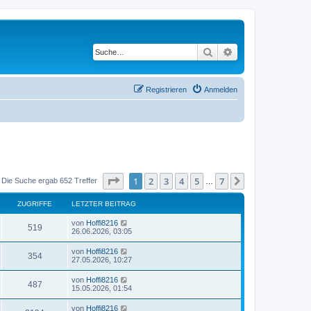
Suche
Erweiterte Suche
Registrieren
Anmelden
Seite
1
von
7
1
2
3
4
5
7
Nächste
Die Suche ergab 652 Treffer
…
ZUGRIFFE
LETZTER BEITRAG
von
Hoffi8216
519
26.06.2026, 03:05
von
Hoffi8216
354
27.05.2026, 10:27
von
Hoffi8216
487
15.05.2026, 01:54
von
Hoffi8216