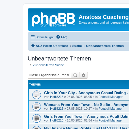
Anstoss Coaching
Etwas anders, und wir bereuen keine
Schnellzugriff
FAQ
ACZ Foren-Übersicht
Suche
Unbeantwortete Themen
Unbeantwortete Themen
Zur erweiterten Suche
Suche
Erweiterte Suche
THEMEN
Girls In Your City - Anonymous Casual Dating -
von
Hoffi8216
»
26.06.2026, 03:05
» in
Football Manager
Womans From Your Town - No Selfie - Anonym
von
Hoffi8216
»
27.05.2026, 10:27
» in
Football Manager
Girls From Your Town - Anonymous Adult Dating
von
Hoffi8216
»
15.05.2026, 01:54
» in
Football Manager
My Binance Mining Profits Just Hit $1,800 Thi