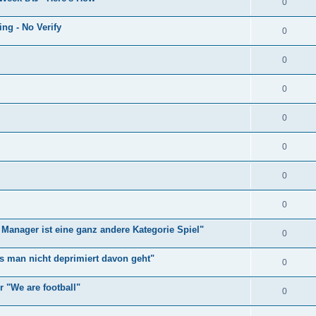
0
ng - No Verify
0
0
0
0
0
0
0
Manager ist eine ganz andere Kategorie Spiel"
0
ss man nicht deprimiert davon geht"
0
r "We are football"
0