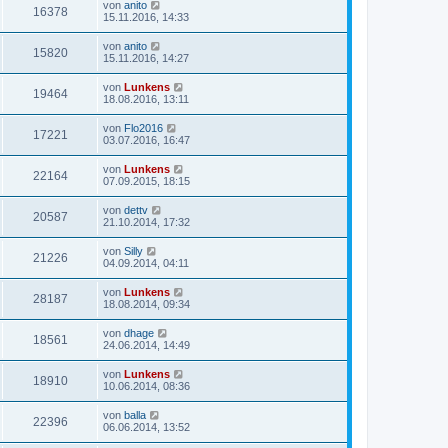
von
anito
16378
15.11.2016, 14:33
von
anito
15820
15.11.2016, 14:27
von
Lunkens
19464
18.08.2016, 13:11
von
Flo2016
17221
03.07.2016, 16:47
von
Lunkens
22164
07.09.2015, 18:15
von
dettv
20587
21.10.2014, 17:32
von
Silly
21226
04.09.2014, 04:11
von
Lunkens
28187
18.08.2014, 09:34
von
dhage
18561
24.06.2014, 14:49
von
Lunkens
18910
10.06.2014, 08:36
von
balla
22396
06.06.2014, 13:52