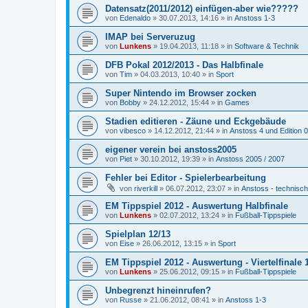
Datensatz(2011/2012) einfügen-aber wie?????
von
Edenaldo
»
30.07.2013, 14:16
» in
Anstoss 1-3
IMAP bei Serveruzug
von
Lunkens
»
19.04.2013, 11:18
» in
Software & Technik
DFB Pokal 2012/2013 - Das Halbfinale
von
Tim
»
04.03.2013, 10:40
» in
Sport
Super Nintendo im Browser zocken
von
Bobby
»
24.12.2012, 15:44
» in
Games
Stadien editieren - Zäune und Eckgebäude
von
vibesco
»
14.12.2012, 21:44
» in
Anstoss 4 und Edition 
eigener verein bei anstoss2005
von
Piet
»
30.10.2012, 19:39
» in
Anstoss 2005 / 2007
Fehler bei Editor - Spielerbearbeitung
von
riverkill
»
06.07.2012, 23:07
» in
Anstoss - technisc
EM Tippspiel 2012 - Auswertung Halbfinale
von
Lunkens
»
02.07.2012, 13:24
» in
Fußball-Tippspiele
Spielplan 12/13
von
Eise
»
26.06.2012, 13:15
» in
Sport
EM Tippspiel 2012 - Auswertung - Viertelfinale 1
von
Lunkens
»
25.06.2012, 09:15
» in
Fußball-Tippspiele
Unbegrenzt hineinrufen?
von
Russe
»
21.06.2012, 08:41
» in
Anstoss 1-3