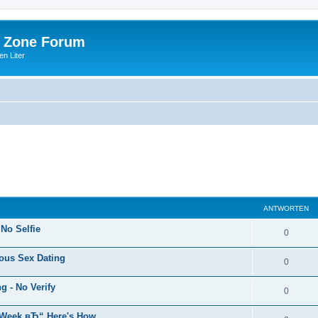
 Zone Forum
n Liter
ANTWORTEN
 No Selfie
0
ous Sex Dating
0
 - No Verify
0
s Week вЂ“ Here's How