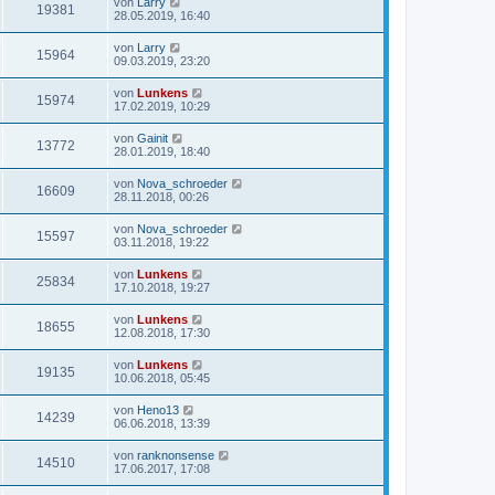
von
Larry
19381
28.05.2019, 16:40
von
Larry
15964
09.03.2019, 23:20
von
Lunkens
15974
17.02.2019, 10:29
von
Gainit
13772
28.01.2019, 18:40
von
Nova_schroeder
16609
28.11.2018, 00:26
von
Nova_schroeder
15597
03.11.2018, 19:22
von
Lunkens
25834
17.10.2018, 19:27
von
Lunkens
18655
12.08.2018, 17:30
von
Lunkens
19135
10.06.2018, 05:45
von
Heno13
14239
06.06.2018, 13:39
von
ranknonsense
14510
17.06.2017, 17:08