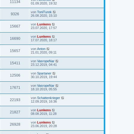
11134
01.09.2020, 19:32
von
ToniTurek
9326
26.08.2020, 15:10
von
Lunkens
15667
23.07.2020, 17:57
von
Lunkens
16690
17.07.2020, 18:17
von
Anton
15657
21.01.2020, 09:11
von
VasropeNar
15411
23.12.2019, 04:41
von
Spartaner
12506
30.10.2019, 19:44
von
VasropeNar
17671
18.10.2019, 05:55
von
Schattenkrieger
22193
12.09.2019, 16:36
von
Lunkens
21827
08.08.2019, 11:28
von
Lunkens
26928
23.06.2019, 20:28