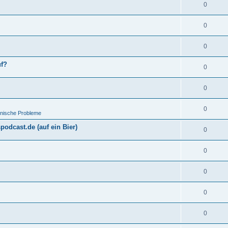
0
0
0
uf?
0
0
0
hnische Probleme
odcast.de (auf ein Bier)
0
0
0
0
0