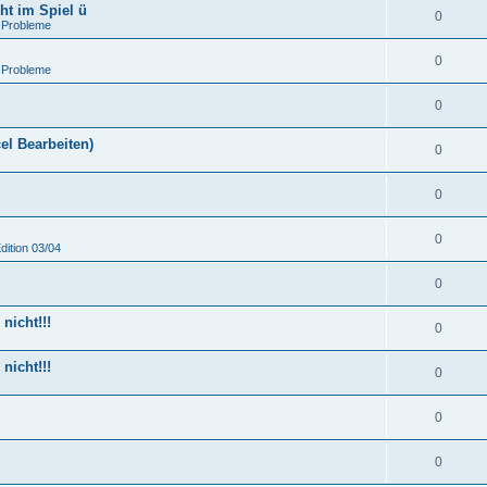
ht im Spiel ü
0
 Probleme
0
 Probleme
0
el Bearbeiten)
0
0
0
dition 03/04
0
nicht!!!
0
nicht!!!
0
0
0