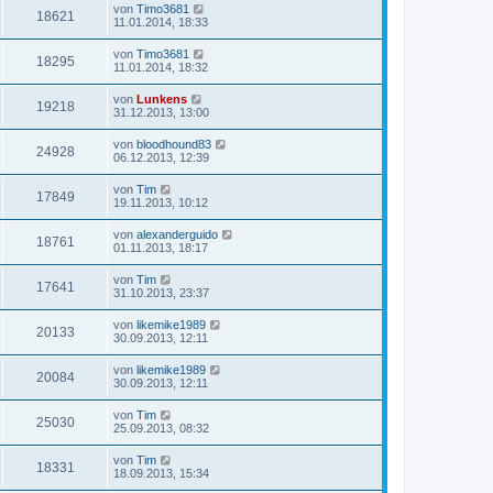
von
Timo3681
18621
11.01.2014, 18:33
von
Timo3681
18295
11.01.2014, 18:32
von
Lunkens
19218
31.12.2013, 13:00
von
bloodhound83
24928
06.12.2013, 12:39
von
Tim
17849
19.11.2013, 10:12
von
alexanderguido
18761
01.11.2013, 18:17
von
Tim
17641
31.10.2013, 23:37
von
likemike1989
20133
30.09.2013, 12:11
von
likemike1989
20084
30.09.2013, 12:11
von
Tim
25030
25.09.2013, 08:32
von
Tim
18331
18.09.2013, 15:34