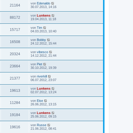
von
Edenaldo
21164
30.07.2013, 14:16
von
Lunkens
88172
19.04.2013, 11:18
von
Tim
15717
04.03.2013, 10:40
von
Bobby
16508
24.12.2012, 15:44
von
vibesco
20324
14.12.2012, 21:44
von
Piet
23664
30.10.2012, 19:39
von
riverkill
21377
06.07.2012, 23:07
von
Lunkens
19613
02.07.2012, 13:24
von
Eise
11284
26.06.2012, 13:15
von
Lunkens
19184
25.06.2012, 09:15
von
Russe
19616
21.06.2012, 08:41