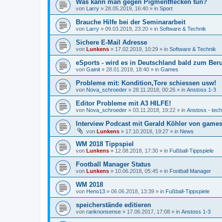
Was kann man gegen Pigmentflecken tun?
von
Larry
»
28.05.2019, 16:40
» in
Sport
Brauche Hilfe bei der Seminararbeit
von
Larry
»
09.03.2019, 23:20
» in
Software & Technik
Sichere E-Mail Adresse
von
Lunkens
»
17.02.2019, 10:29
» in
Software & Technik
eSports - wird es in Deutschland bald zum Ber
von
Gainit
»
28.01.2019, 18:40
» in
Games
Probleme mit: Kondition,Tore schiessen usw!
von
Nova_schroeder
»
28.11.2018, 00:26
» in
Anstoss 1-3
Editor Probleme mit A3 HILFE!
von
Nova_schroeder
»
03.11.2018, 19:22
» in
Anstoss - tec
Interview Podcast mit Gerald Köhler von gamesp
von
Lunkens
»
17.10.2018, 19:27
» in
News
WM 2018 Tippspiel
von
Lunkens
»
12.08.2018, 17:30
» in
Fußball-Tippspiele
Football Manager Status
von
Lunkens
»
10.06.2018, 05:45
» in
Football Manager
WM 2018
von
Heno13
»
06.06.2018, 13:39
» in
Fußball-Tippspiele
speicherstände editieren
von
ranknonsense
»
17.06.2017, 17:08
» in
Anstoss 1-3