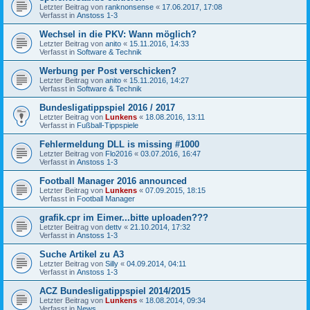
Letzter Beitrag von
ranknonsense
«
17.06.2017, 17:08
Verfasst in
Anstoss 1-3
Wechsel in die PKV: Wann möglich?
Letzter Beitrag von
anito
«
15.11.2016, 14:33
Verfasst in
Software & Technik
Werbung per Post verschicken?
Letzter Beitrag von
anito
«
15.11.2016, 14:27
Verfasst in
Software & Technik
Bundesligatippspiel 2016 / 2017
Letzter Beitrag von
Lunkens
«
18.08.2016, 13:11
Verfasst in
Fußball-Tippspiele
Fehlermeldung DLL is missing #1000
Letzter Beitrag von
Flo2016
«
03.07.2016, 16:47
Verfasst in
Anstoss 1-3
Football Manager 2016 announced
Letzter Beitrag von
Lunkens
«
07.09.2015, 18:15
Verfasst in
Football Manager
grafik.cpr im Eimer...bitte uploaden???
Letzter Beitrag von
dettv
«
21.10.2014, 17:32
Verfasst in
Anstoss 1-3
Suche Artikel zu A3
Letzter Beitrag von
Silly
«
04.09.2014, 04:11
Verfasst in
Anstoss 1-3
ACZ Bundesligatippspiel 2014/2015
Letzter Beitrag von
Lunkens
«
18.08.2014, 09:34
Verfasst in
News