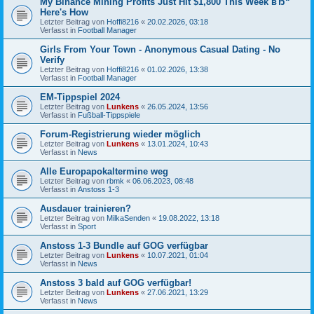
My Binance Mining Profits Just Hit $1,800 This Week вЂ“
Here's How
Letzter Beitrag von
Hoffi8216
«
20.02.2026, 03:18
Verfasst in
Football Manager
Girls From Your Town - Anonymous Casual Dating - No
Verify
Letzter Beitrag von
Hoffi8216
«
01.02.2026, 13:38
Verfasst in
Football Manager
EM-Tippspiel 2024
Letzter Beitrag von
Lunkens
«
26.05.2024, 13:56
Verfasst in
Fußball-Tippspiele
Forum-Registrierung wieder möglich
Letzter Beitrag von
Lunkens
«
13.01.2024, 10:43
Verfasst in
News
Alle Europapokaltermine weg
Letzter Beitrag von
rbmk
«
06.06.2023, 08:48
Verfasst in
Anstoss 1-3
Ausdauer trainieren?
Letzter Beitrag von
MilkaSenden
«
19.08.2022, 13:18
Verfasst in
Sport
Anstoss 1-3 Bundle auf GOG verfügbar
Letzter Beitrag von
Lunkens
«
10.07.2021, 01:04
Verfasst in
News
Anstoss 3 bald auf GOG verfügbar!
Letzter Beitrag von
Lunkens
«
27.06.2021, 13:29
Verfasst in
News