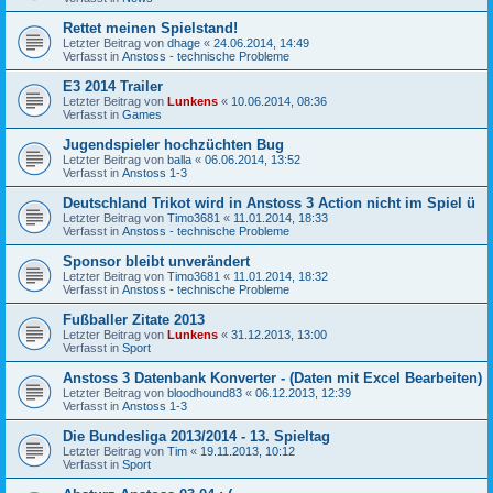
Rettet meinen Spielstand!
Letzter Beitrag von
dhage
«
24.06.2014, 14:49
Verfasst in
Anstoss - technische Probleme
E3 2014 Trailer
Letzter Beitrag von
Lunkens
«
10.06.2014, 08:36
Verfasst in
Games
Jugendspieler hochzüchten Bug
Letzter Beitrag von
balla
«
06.06.2014, 13:52
Verfasst in
Anstoss 1-3
Deutschland Trikot wird in Anstoss 3 Action nicht im Spiel ü
Letzter Beitrag von
Timo3681
«
11.01.2014, 18:33
Verfasst in
Anstoss - technische Probleme
Sponsor bleibt unverändert
Letzter Beitrag von
Timo3681
«
11.01.2014, 18:32
Verfasst in
Anstoss - technische Probleme
Fußballer Zitate 2013
Letzter Beitrag von
Lunkens
«
31.12.2013, 13:00
Verfasst in
Sport
Anstoss 3 Datenbank Konverter - (Daten mit Excel Bearbeiten)
Letzter Beitrag von
bloodhound83
«
06.12.2013, 12:39
Verfasst in
Anstoss 1-3
Die Bundesliga 2013/2014 - 13. Spieltag
Letzter Beitrag von
Tim
«
19.11.2013, 10:12
Verfasst in
Sport