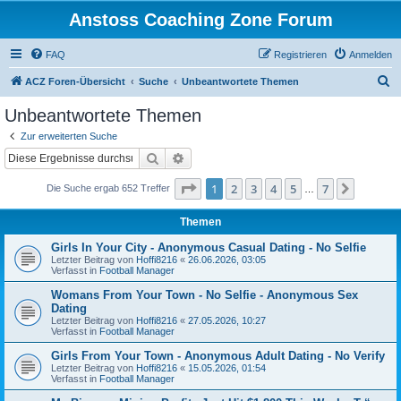
Anstoss Coaching Zone Forum
FAQ
Registrieren
Anmelden
S
ACZ Foren-Übersicht
Suche
Unbeantwortete Themen
u
Unbeantwortete Themen
c
Zur erweiterten Suche
h
Suche
Erweiterte Suche
e
Seite
1
von
7
1
2
3
4
5
7
Nächst
Die Suche ergab 652 Treffer
…
Themen
Girls In Your City - Anonymous Casual Dating - No Selfie
Letzter Beitrag von
Hoffi8216
«
26.06.2026, 03:05
Verfasst in
Football Manager
Womans From Your Town - No Selfie - Anonymous Sex
Dating
Letzter Beitrag von
Hoffi8216
«
27.05.2026, 10:27
Verfasst in
Football Manager
Girls From Your Town - Anonymous Adult Dating - No Verify
Letzter Beitrag von
Hoffi8216
«
15.05.2026, 01:54
Verfasst in
Football Manager