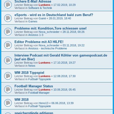
Sichere E-Mail Adresse
Letzter Beitrag von
Lunkens
«
17.02.2019, 10:29
Verfasst in
Software & Technik
eSports - wird es in Deutschland bald zum Beruf?
Letzter Beitrag von
Gainit
«
28.01.2019, 18:40
Verfasst in
Games
Probleme mit: Kondition,Tore schiessen usw!
Letzter Beitrag von
Nova_schroeder
«
28.11.2018, 00:26
Verfasst in
Anstoss 1-3
Editor Probleme mit A3 HILFE!
Letzter Beitrag von
Nova_schroeder
«
03.11.2018, 19:22
Verfasst in
Anstoss - technische Probleme
Interview Podcast mit Gerald Köhler von gamespodcast.de
(auf ein Bier)
Letzter Beitrag von
Lunkens
«
17.10.2018, 19:27
Verfasst in
News
WM 2018 Tippspiel
Letzter Beitrag von
Lunkens
«
12.08.2018, 17:30
Verfasst in
Fußball-Tippspiele
Football Manager Status
Letzter Beitrag von
Lunkens
«
10.06.2018, 05:45
Verfasst in
Football Manager
WM 2018
Letzter Beitrag von
Heno13
«
06.06.2018, 13:39
Verfasst in
Fußball-Tippspiele
speicherstände editieren