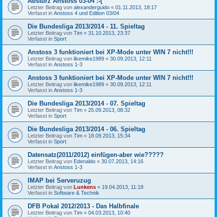
Absturz Anstoss 03-04 :-(
Letzter Beitrag von
alexanderguido
«
01.11.2013, 18:17
Verfasst in
Anstoss 4 und Edition 03/04
Die Bundesliga 2013/2014 - 11. Spieltag
Letzter Beitrag von
Tim
«
31.10.2013, 23:37
Verfasst in
Sport
Anstoss 3 funktioniert bei XP-Mode unter WIN 7 nicht!!!
Letzter Beitrag von
likemike1989
«
30.09.2013, 12:11
Verfasst in
Anstoss 1-3
Anstoss 3 funktioniert bei XP-Mode unter WIN 7 nicht!!!
Letzter Beitrag von
likemike1989
«
30.09.2013, 12:11
Verfasst in
Anstoss 1-3
Die Bundesliga 2013/2014 - 07. Spieltag
Letzter Beitrag von
Tim
«
25.09.2013, 08:32
Verfasst in
Sport
Die Bundesliga 2013/2014 - 06. Spieltag
Letzter Beitrag von
Tim
«
18.09.2013, 15:34
Verfasst in
Sport
Datensatz(2011/2012) einfügen-aber wie?????
Letzter Beitrag von
Edenaldo
«
30.07.2013, 14:16
Verfasst in
Anstoss 1-3
IMAP bei Serveruzug
Letzter Beitrag von
Lunkens
«
19.04.2013, 11:18
Verfasst in
Software & Technik
DFB Pokal 2012/2013 - Das Halbfinale
Letzter Beitrag von
Tim
«
04.03.2013, 10:40