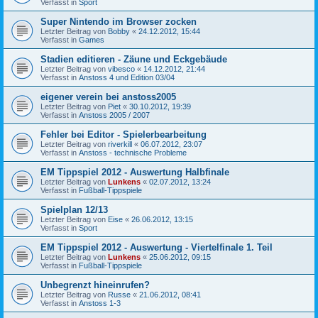
Verfasst in
Sport
Super Nintendo im Browser zocken
Letzter Beitrag von
Bobby
«
24.12.2012, 15:44
Verfasst in
Games
Stadien editieren - Zäune und Eckgebäude
Letzter Beitrag von
vibesco
«
14.12.2012, 21:44
Verfasst in
Anstoss 4 und Edition 03/04
eigener verein bei anstoss2005
Letzter Beitrag von
Piet
«
30.10.2012, 19:39
Verfasst in
Anstoss 2005 / 2007
Fehler bei Editor - Spielerbearbeitung
Letzter Beitrag von
riverkill
«
06.07.2012, 23:07
Verfasst in
Anstoss - technische Probleme
EM Tippspiel 2012 - Auswertung Halbfinale
Letzter Beitrag von
Lunkens
«
02.07.2012, 13:24
Verfasst in
Fußball-Tippspiele
Spielplan 12/13
Letzter Beitrag von
Eise
«
26.06.2012, 13:15
Verfasst in
Sport
EM Tippspiel 2012 - Auswertung - Viertelfinale 1. Teil
Letzter Beitrag von
Lunkens
«
25.06.2012, 09:15
Verfasst in
Fußball-Tippspiele
Unbegrenzt hineinrufen?
Letzter Beitrag von
Russe
«
21.06.2012, 08:41
Verfasst in
Anstoss 1-3