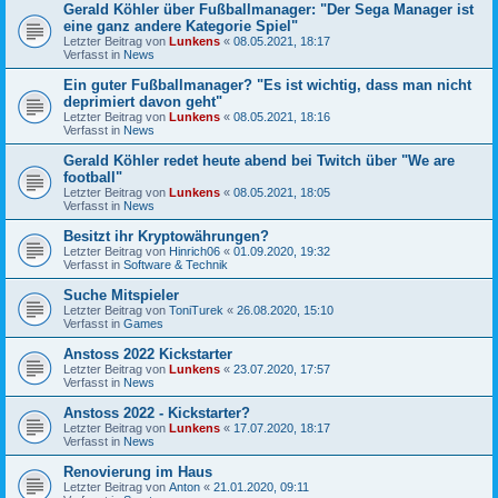
Gerald Köhler über Fußballmanager: "Der Sega Manager ist
eine ganz andere Kategorie Spiel"
Letzter Beitrag von
Lunkens
«
08.05.2021, 18:17
Verfasst in
News
Ein guter Fußballmanager? "Es ist wichtig, dass man nicht
deprimiert davon geht"
Letzter Beitrag von
Lunkens
«
08.05.2021, 18:16
Verfasst in
News
Gerald Köhler redet heute abend bei Twitch über "We are
football"
Letzter Beitrag von
Lunkens
«
08.05.2021, 18:05
Verfasst in
News
Besitzt ihr Kryptowährungen?
Letzter Beitrag von
Hinrich06
«
01.09.2020, 19:32
Verfasst in
Software & Technik
Suche Mitspieler
Letzter Beitrag von
ToniTurek
«
26.08.2020, 15:10
Verfasst in
Games
Anstoss 2022 Kickstarter
Letzter Beitrag von
Lunkens
«
23.07.2020, 17:57
Verfasst in
News
Anstoss 2022 - Kickstarter?
Letzter Beitrag von
Lunkens
«
17.07.2020, 18:17
Verfasst in
News
Renovierung im Haus
Letzter Beitrag von
Anton
«
21.01.2020, 09:11