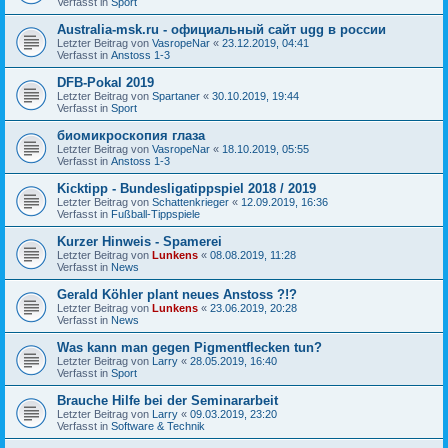
Verfasst in
Sport
Australia-msk.ru - официальный сайт ugg в россии
Letzter Beitrag von
VasropeNar
«
23.12.2019, 04:41
Verfasst in
Anstoss 1-3
DFB-Pokal 2019
Letzter Beitrag von
Spartaner
«
30.10.2019, 19:44
Verfasst in
Sport
биомикроскопия глаза
Letzter Beitrag von
VasropeNar
«
18.10.2019, 05:55
Verfasst in
Anstoss 1-3
Kicktipp - Bundesligatippspiel 2018 / 2019
Letzter Beitrag von
Schattenkrieger
«
12.09.2019, 16:36
Verfasst in
Fußball-Tippspiele
Kurzer Hinweis - Spamerei
Letzter Beitrag von
Lunkens
«
08.08.2019, 11:28
Verfasst in
News
Gerald Köhler plant neues Anstoss ?!?
Letzter Beitrag von
Lunkens
«
23.06.2019, 20:28
Verfasst in
News
Was kann man gegen Pigmentflecken tun?
Letzter Beitrag von
Larry
«
28.05.2019, 16:40
Verfasst in
Sport
Brauche Hilfe bei der Seminararbeit
Letzter Beitrag von
Larry
«
09.03.2019, 23:20
Verfasst in
Software & Technik