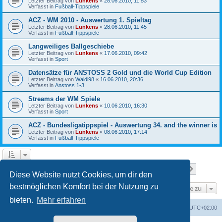
Letzter Beitrag von
Lunkens
«
28.06.2010, 11:53
Verfasst in
Fußball-Tippspiele
ACZ - WM 2010 - Auswertung 1. Spieltag
Letzter Beitrag von
Lunkens
«
28.06.2010, 11:45
Verfasst in
Fußball-Tippspiele
Langweiliges Ballgeschiebe
Letzter Beitrag von
Lunkens
«
17.06.2010, 09:42
Verfasst in
Sport
Datensätze für ANSTOSS 2 Gold und die World Cup Edition
Letzter Beitrag von
Waldi98
«
16.06.2010, 20:36
Verfasst in
Anstoss 1-3
Streams der WM Spiele
Letzter Beitrag von
Lunkens
«
10.06.2010, 16:30
Verfasst in
Sport
ACZ - Bundesligatippspiel - Auswertung 34. and the winner is
Letzter Beitrag von
Lunkens
«
08.06.2010, 17:14
Verfasst in
Fußball-Tippspiele
Seite
1
von
7
1
2
3
4
5
7
Nächst
Die Suche ergab 652 Treffer
…
Diese Website nutzt Cookies, um dir den
bestmöglichen Komfort bei der Nutzung zu
Gehe zu
bieten.
Mehr erfahren
ACZ Foren-Übersicht
Alle Cookies löschen
Alle Zeiten sind
UTC+02:00