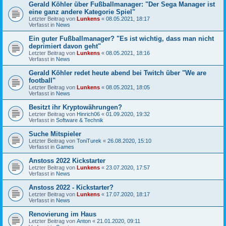
Gerald Köhler über Fußballmanager: "Der Sega Manager ist
eine ganz andere Kategorie Spiel"
Letzter Beitrag von
Lunkens
«
08.05.2021, 18:17
Verfasst in
News
Ein guter Fußballmanager? "Es ist wichtig, dass man nicht
deprimiert davon geht"
Letzter Beitrag von
Lunkens
«
08.05.2021, 18:16
Verfasst in
News
Gerald Köhler redet heute abend bei Twitch über "We are
football"
Letzter Beitrag von
Lunkens
«
08.05.2021, 18:05
Verfasst in
News
Besitzt ihr Kryptowährungen?
Letzter Beitrag von
Hinrich06
«
01.09.2020, 19:32
Verfasst in
Software & Technik
Suche Mitspieler
Letzter Beitrag von
ToniTurek
«
26.08.2020, 15:10
Verfasst in
Games
Anstoss 2022 Kickstarter
Letzter Beitrag von
Lunkens
«
23.07.2020, 17:57
Verfasst in
News
Anstoss 2022 - Kickstarter?
Letzter Beitrag von
Lunkens
«
17.07.2020, 18:17
Verfasst in
News
Renovierung im Haus
Letzter Beitrag von
Anton
«
21.01.2020, 09:11