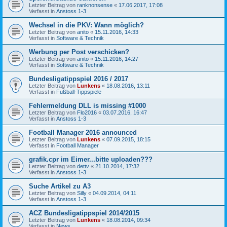
Letzter Beitrag von
ranknonsense
«
17.06.2017, 17:08
Verfasst in
Anstoss 1-3
Wechsel in die PKV: Wann möglich?
Letzter Beitrag von
anito
«
15.11.2016, 14:33
Verfasst in
Software & Technik
Werbung per Post verschicken?
Letzter Beitrag von
anito
«
15.11.2016, 14:27
Verfasst in
Software & Technik
Bundesligatippspiel 2016 / 2017
Letzter Beitrag von
Lunkens
«
18.08.2016, 13:11
Verfasst in
Fußball-Tippspiele
Fehlermeldung DLL is missing #1000
Letzter Beitrag von
Flo2016
«
03.07.2016, 16:47
Verfasst in
Anstoss 1-3
Football Manager 2016 announced
Letzter Beitrag von
Lunkens
«
07.09.2015, 18:15
Verfasst in
Football Manager
grafik.cpr im Eimer...bitte uploaden???
Letzter Beitrag von
dettv
«
21.10.2014, 17:32
Verfasst in
Anstoss 1-3
Suche Artikel zu A3
Letzter Beitrag von
Silly
«
04.09.2014, 04:11
Verfasst in
Anstoss 1-3
ACZ Bundesligatippspiel 2014/2015
Letzter Beitrag von
Lunkens
«
18.08.2014, 09:34
Verfasst in
News