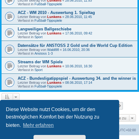
Letzter Beitrag von
Lunkens
«
28.06.2010, 11:53
Verfasst in
Fußball-Tippspiele
ACZ - WM 2010 - Auswertung 1. Spieltag
Letzter Beitrag von
Lunkens
«
28.06.2010, 11:45
Verfasst in
Fußball-Tippspiele
Langweiliges Ballgeschiebe
Letzter Beitrag von
Lunkens
«
17.06.2010, 09:42
Verfasst in
Sport
Datensätze für ANSTOSS 2 Gold und die World Cup Edition
Letzter Beitrag von
Waldi98
«
16.06.2010, 20:36
Verfasst in
Anstoss 1-3
Streams der WM Spiele
Letzter Beitrag von
Lunkens
«
10.06.2010, 16:30
Verfasst in
Sport
ACZ - Bundesligatippspiel - Auswertung 34. and the winner is
Letzter Beitrag von
Lunkens
«
08.06.2010, 17:14
Verfasst in
Fußball-Tippspiele
Seite
1
von
7
1
2
3
4
5
7
Nächst
Die Suche ergab 652 Treffer
…
Diese Website nutzt Cookies, um dir den
bestmöglichen Komfort bei der Nutzung zu
Gehe zu
bieten.
Mehr erfahren
ACZ Foren-Übersicht
Alle Cookies löschen
Alle Zeiten sind
UTC+02:00