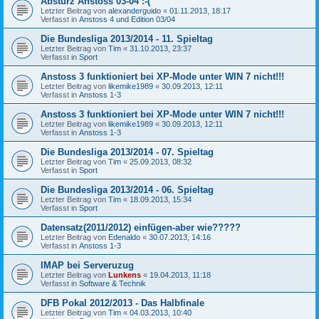
Absturz Anstoss 03-04 :-(
Letzter Beitrag von
alexanderguido
«
01.11.2013, 18:17
Verfasst in
Anstoss 4 und Edition 03/04
Die Bundesliga 2013/2014 - 11. Spieltag
Letzter Beitrag von
Tim
«
31.10.2013, 23:37
Verfasst in
Sport
Anstoss 3 funktioniert bei XP-Mode unter WIN 7 nicht!!!
Letzter Beitrag von
likemike1989
«
30.09.2013, 12:11
Verfasst in
Anstoss 1-3
Anstoss 3 funktioniert bei XP-Mode unter WIN 7 nicht!!!
Letzter Beitrag von
likemike1989
«
30.09.2013, 12:11
Verfasst in
Anstoss 1-3
Die Bundesliga 2013/2014 - 07. Spieltag
Letzter Beitrag von
Tim
«
25.09.2013, 08:32
Verfasst in
Sport
Die Bundesliga 2013/2014 - 06. Spieltag
Letzter Beitrag von
Tim
«
18.09.2013, 15:34
Verfasst in
Sport
Datensatz(2011/2012) einfügen-aber wie?????
Letzter Beitrag von
Edenaldo
«
30.07.2013, 14:16
Verfasst in
Anstoss 1-3
IMAP bei Serveruzug
Letzter Beitrag von
Lunkens
«
19.04.2013, 11:18
Verfasst in
Software & Technik
DFB Pokal 2012/2013 - Das Halbfinale
Letzter Beitrag von
Tim
«
04.03.2013, 10:40