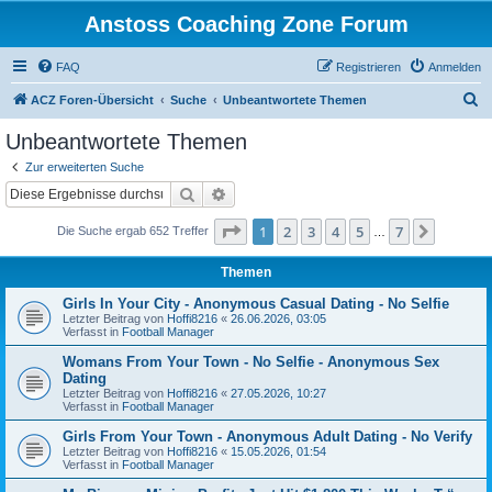
Anstoss Coaching Zone Forum
FAQ
Registrieren
Anmelden
S
ACZ Foren-Übersicht
Suche
Unbeantwortete Themen
u
Unbeantwortete Themen
c
Zur erweiterten Suche
h
Suche
Erweiterte Suche
e
Seite
1
von
7
1
2
3
4
5
7
Nächst
Die Suche ergab 652 Treffer
…
Themen
Girls In Your City - Anonymous Casual Dating - No Selfie
Letzter Beitrag von
Hoffi8216
«
26.06.2026, 03:05
Verfasst in
Football Manager
Womans From Your Town - No Selfie - Anonymous Sex
Dating
Letzter Beitrag von
Hoffi8216
«
27.05.2026, 10:27
Verfasst in
Football Manager
Girls From Your Town - Anonymous Adult Dating - No Verify
Letzter Beitrag von
Hoffi8216
«
15.05.2026, 01:54
Verfasst in
Football Manager