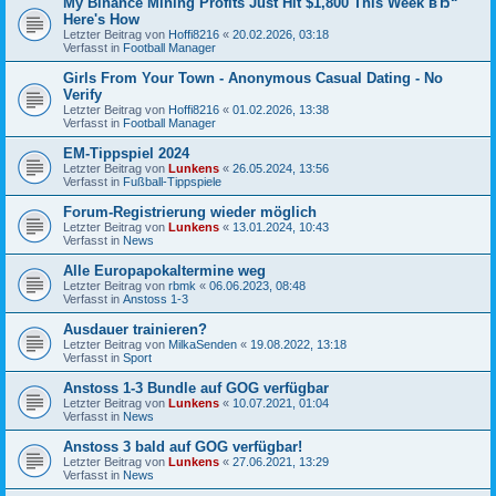
My Binance Mining Profits Just Hit $1,800 This Week вЂ“
Here's How
Letzter Beitrag von
Hoffi8216
«
20.02.2026, 03:18
Verfasst in
Football Manager
Girls From Your Town - Anonymous Casual Dating - No
Verify
Letzter Beitrag von
Hoffi8216
«
01.02.2026, 13:38
Verfasst in
Football Manager
EM-Tippspiel 2024
Letzter Beitrag von
Lunkens
«
26.05.2024, 13:56
Verfasst in
Fußball-Tippspiele
Forum-Registrierung wieder möglich
Letzter Beitrag von
Lunkens
«
13.01.2024, 10:43
Verfasst in
News
Alle Europapokaltermine weg
Letzter Beitrag von
rbmk
«
06.06.2023, 08:48
Verfasst in
Anstoss 1-3
Ausdauer trainieren?
Letzter Beitrag von
MilkaSenden
«
19.08.2022, 13:18
Verfasst in
Sport
Anstoss 1-3 Bundle auf GOG verfügbar
Letzter Beitrag von
Lunkens
«
10.07.2021, 01:04
Verfasst in
News
Anstoss 3 bald auf GOG verfügbar!
Letzter Beitrag von
Lunkens
«
27.06.2021, 13:29
Verfasst in
News