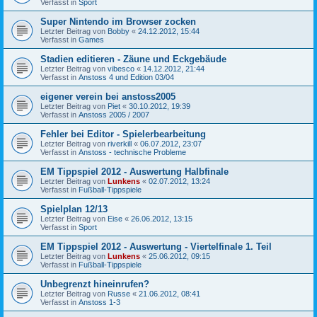
Verfasst in
Sport
Super Nintendo im Browser zocken
Letzter Beitrag von
Bobby
«
24.12.2012, 15:44
Verfasst in
Games
Stadien editieren - Zäune und Eckgebäude
Letzter Beitrag von
vibesco
«
14.12.2012, 21:44
Verfasst in
Anstoss 4 und Edition 03/04
eigener verein bei anstoss2005
Letzter Beitrag von
Piet
«
30.10.2012, 19:39
Verfasst in
Anstoss 2005 / 2007
Fehler bei Editor - Spielerbearbeitung
Letzter Beitrag von
riverkill
«
06.07.2012, 23:07
Verfasst in
Anstoss - technische Probleme
EM Tippspiel 2012 - Auswertung Halbfinale
Letzter Beitrag von
Lunkens
«
02.07.2012, 13:24
Verfasst in
Fußball-Tippspiele
Spielplan 12/13
Letzter Beitrag von
Eise
«
26.06.2012, 13:15
Verfasst in
Sport
EM Tippspiel 2012 - Auswertung - Viertelfinale 1. Teil
Letzter Beitrag von
Lunkens
«
25.06.2012, 09:15
Verfasst in
Fußball-Tippspiele
Unbegrenzt hineinrufen?
Letzter Beitrag von
Russe
«
21.06.2012, 08:41
Verfasst in
Anstoss 1-3