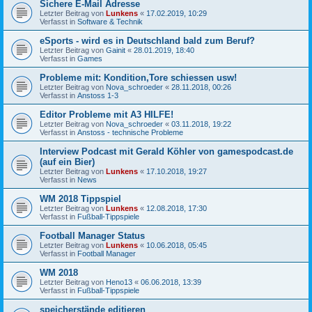
Sichere E-Mail Adresse
Letzter Beitrag von
Lunkens
«
17.02.2019, 10:29
Verfasst in
Software & Technik
eSports - wird es in Deutschland bald zum Beruf?
Letzter Beitrag von
Gainit
«
28.01.2019, 18:40
Verfasst in
Games
Probleme mit: Kondition,Tore schiessen usw!
Letzter Beitrag von
Nova_schroeder
«
28.11.2018, 00:26
Verfasst in
Anstoss 1-3
Editor Probleme mit A3 HILFE!
Letzter Beitrag von
Nova_schroeder
«
03.11.2018, 19:22
Verfasst in
Anstoss - technische Probleme
Interview Podcast mit Gerald Köhler von gamespodcast.de
(auf ein Bier)
Letzter Beitrag von
Lunkens
«
17.10.2018, 19:27
Verfasst in
News
WM 2018 Tippspiel
Letzter Beitrag von
Lunkens
«
12.08.2018, 17:30
Verfasst in
Fußball-Tippspiele
Football Manager Status
Letzter Beitrag von
Lunkens
«
10.06.2018, 05:45
Verfasst in
Football Manager
WM 2018
Letzter Beitrag von
Heno13
«
06.06.2018, 13:39
Verfasst in
Fußball-Tippspiele
speicherstände editieren