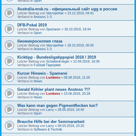
Verfasst in
Sport
Australia-msk.ru - официальный сайт ugg в россии
Letzter Beitrag von
VasropeNar
«
23.12.2019, 04:41
Verfasst in
Anstoss 1-3
DFB-Pokal 2019
Letzter Beitrag von
Spartaner
«
30.10.2019, 19:44
Verfasst in
Sport
биомикроскопия глаза
Letzter Beitrag von
VasropeNar
«
18.10.2019, 05:55
Verfasst in
Anstoss 1-3
Kicktipp - Bundesligatippspiel 2018 / 2019
Letzter Beitrag von
Schattenkrieger
«
12.09.2019, 16:36
Verfasst in
Fußball-Tippspiele
Kurzer Hinweis - Spamerei
Letzter Beitrag von
Lunkens
«
08.08.2019, 11:28
Verfasst in
News
Gerald Köhler plant neues Anstoss ?!?
Letzter Beitrag von
Lunkens
«
23.06.2019, 20:28
Verfasst in
News
Was kann man gegen Pigmentflecken tun?
Letzter Beitrag von
Larry
«
28.05.2019, 16:40
Verfasst in
Sport
Brauche Hilfe bei der Seminararbeit
Letzter Beitrag von
Larry
«
09.03.2019, 23:20
Verfasst in
Software & Technik