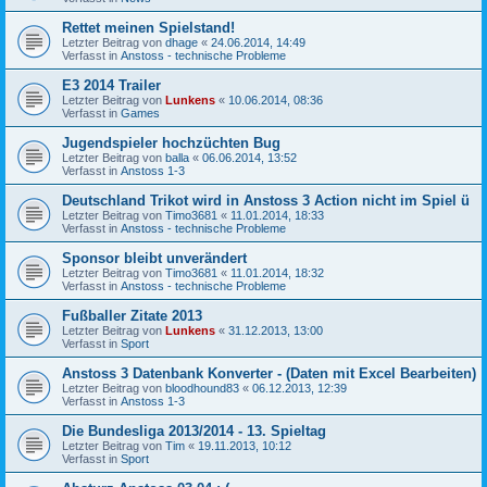
Rettet meinen Spielstand!
Letzter Beitrag von
dhage
«
24.06.2014, 14:49
Verfasst in
Anstoss - technische Probleme
E3 2014 Trailer
Letzter Beitrag von
Lunkens
«
10.06.2014, 08:36
Verfasst in
Games
Jugendspieler hochzüchten Bug
Letzter Beitrag von
balla
«
06.06.2014, 13:52
Verfasst in
Anstoss 1-3
Deutschland Trikot wird in Anstoss 3 Action nicht im Spiel ü
Letzter Beitrag von
Timo3681
«
11.01.2014, 18:33
Verfasst in
Anstoss - technische Probleme
Sponsor bleibt unverändert
Letzter Beitrag von
Timo3681
«
11.01.2014, 18:32
Verfasst in
Anstoss - technische Probleme
Fußballer Zitate 2013
Letzter Beitrag von
Lunkens
«
31.12.2013, 13:00
Verfasst in
Sport
Anstoss 3 Datenbank Konverter - (Daten mit Excel Bearbeiten)
Letzter Beitrag von
bloodhound83
«
06.12.2013, 12:39
Verfasst in
Anstoss 1-3
Die Bundesliga 2013/2014 - 13. Spieltag
Letzter Beitrag von
Tim
«
19.11.2013, 10:12
Verfasst in
Sport