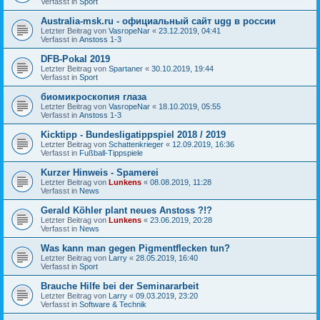
Verfasst in
Sport
Australia-msk.ru - официальный сайт ugg в россии
Letzter Beitrag von
VasropeNar
«
23.12.2019, 04:41
Verfasst in
Anstoss 1-3
DFB-Pokal 2019
Letzter Beitrag von
Spartaner
«
30.10.2019, 19:44
Verfasst in
Sport
биомикроскопия глаза
Letzter Beitrag von
VasropeNar
«
18.10.2019, 05:55
Verfasst in
Anstoss 1-3
Kicktipp - Bundesligatippspiel 2018 / 2019
Letzter Beitrag von
Schattenkrieger
«
12.09.2019, 16:36
Verfasst in
Fußball-Tippspiele
Kurzer Hinweis - Spamerei
Letzter Beitrag von
Lunkens
«
08.08.2019, 11:28
Verfasst in
News
Gerald Köhler plant neues Anstoss ?!?
Letzter Beitrag von
Lunkens
«
23.06.2019, 20:28
Verfasst in
News
Was kann man gegen Pigmentflecken tun?
Letzter Beitrag von
Larry
«
28.05.2019, 16:40
Verfasst in
Sport
Brauche Hilfe bei der Seminararbeit
Letzter Beitrag von
Larry
«
09.03.2019, 23:20
Verfasst in
Software & Technik