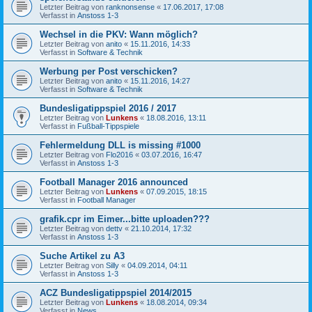
Letzter Beitrag von
ranknonsense
«
17.06.2017, 17:08
Verfasst in
Anstoss 1-3
Wechsel in die PKV: Wann möglich?
Letzter Beitrag von
anito
«
15.11.2016, 14:33
Verfasst in
Software & Technik
Werbung per Post verschicken?
Letzter Beitrag von
anito
«
15.11.2016, 14:27
Verfasst in
Software & Technik
Bundesligatippspiel 2016 / 2017
Letzter Beitrag von
Lunkens
«
18.08.2016, 13:11
Verfasst in
Fußball-Tippspiele
Fehlermeldung DLL is missing #1000
Letzter Beitrag von
Flo2016
«
03.07.2016, 16:47
Verfasst in
Anstoss 1-3
Football Manager 2016 announced
Letzter Beitrag von
Lunkens
«
07.09.2015, 18:15
Verfasst in
Football Manager
grafik.cpr im Eimer...bitte uploaden???
Letzter Beitrag von
dettv
«
21.10.2014, 17:32
Verfasst in
Anstoss 1-3
Suche Artikel zu A3
Letzter Beitrag von
Silly
«
04.09.2014, 04:11
Verfasst in
Anstoss 1-3
ACZ Bundesligatippspiel 2014/2015
Letzter Beitrag von
Lunkens
«
18.08.2014, 09:34
Verfasst in
News