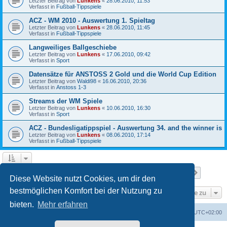
Letzter Beitrag von
Lunkens
«
28.06.2010, 11:53
Verfasst in
Fußball-Tippspiele
ACZ - WM 2010 - Auswertung 1. Spieltag
Letzter Beitrag von
Lunkens
«
28.06.2010, 11:45
Verfasst in
Fußball-Tippspiele
Langweiliges Ballgeschiebe
Letzter Beitrag von
Lunkens
«
17.06.2010, 09:42
Verfasst in
Sport
Datensätze für ANSTOSS 2 Gold und die World Cup Edition
Letzter Beitrag von
Waldi98
«
16.06.2010, 20:36
Verfasst in
Anstoss 1-3
Streams der WM Spiele
Letzter Beitrag von
Lunkens
«
10.06.2010, 16:30
Verfasst in
Sport
ACZ - Bundesligatippspiel - Auswertung 34. and the winner is
Letzter Beitrag von
Lunkens
«
08.06.2010, 17:14
Verfasst in
Fußball-Tippspiele
Seite
1
von
7
1
2
3
4
5
7
Nächst
Die Suche ergab 652 Treffer
…
Diese Website nutzt Cookies, um dir den
bestmöglichen Komfort bei der Nutzung zu
Gehe zu
bieten.
Mehr erfahren
ACZ Foren-Übersicht
Alle Cookies löschen
Alle Zeiten sind
UTC+02:00