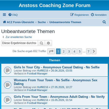
Anstoss Coaching Zone Forum
FAQ
Registrieren
Anmelden
S
ACZ Foren-Übersicht
Suche
Unbeantwortete Themen
u
Unbeantwortete Themen
c
Zur erweiterten Suche
h
Suche
Erweiterte Suche
e
Seite
1
von
7
1
2
3
4
5
7
Nächst
Die Suche ergab 652 Treffer
…
Themen
Girls In Your City - Anonymous Casual Dating - No Selfie
Letzter Beitrag von
Hoffi8216
«
26.06.2026, 03:05
Verfasst in
Football Manager
Womans From Your Town - No Selfie - Anonymous Sex
Dating
Letzter Beitrag von
Hoffi8216
«
27.05.2026, 10:27
Verfasst in
Football Manager
Girls From Your Town - Anonymous Adult Dating - No Verify
Letzter Beitrag von
Hoffi8216
«
15.05.2026, 01:54
Verfasst in
Football Manager