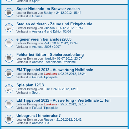
Verfasst in
Sport
Super Nintendo im Browser zocken
Letzter Beitrag von
Bobby
«
24.12.2012, 15:44
Verfasst in
Games
Stadien editieren - Zäune und Eckgebäude
Letzter Beitrag von
vibesco
«
14.12.2012, 21:44
Verfasst in
Anstoss 4 und Edition 03/04
eigener verein bei anstoss2005
Letzter Beitrag von
Piet
«
30.10.2012, 19:39
Verfasst in
Anstoss 2005 / 2007
Fehler bei Editor - Spielerbearbeitung
Letzter Beitrag von
riverkill
«
06.07.2012, 23:07
Verfasst in
Anstoss - technische Probleme
EM Tippspiel 2012 - Auswertung Halbfinale
Letzter Beitrag von
Lunkens
«
02.07.2012, 13:24
Verfasst in
Fußball-Tippspiele
Spielplan 12/13
Letzter Beitrag von
Eise
«
26.06.2012, 13:15
Verfasst in
Sport
EM Tippspiel 2012 - Auswertung - Viertelfinale 1. Teil
Letzter Beitrag von
Lunkens
«
25.06.2012, 09:15
Verfasst in
Fußball-Tippspiele
Unbegrenzt hineinrufen?
Letzter Beitrag von
Russe
«
21.06.2012, 08:41
Verfasst in
Anstoss 1-3