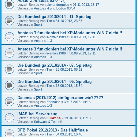
Absturz Anstoss 03-04 :-(
Letzter Beitrag von
alexanderguido
«
01.11.2013, 18:17
Verfasst in
Anstoss 4 und Edition 03/04
Die Bundesliga 2013/2014 - 11. Spieltag
Letzter Beitrag von
Tim
«
31.10.2013, 23:37
Verfasst in
Sport
Anstoss 3 funktioniert bei XP-Mode unter WIN 7 nicht!!!
Letzter Beitrag von
likemike1989
«
30.09.2013, 12:11
Verfasst in
Anstoss 1-3
Anstoss 3 funktioniert bei XP-Mode unter WIN 7 nicht!!!
Letzter Beitrag von
likemike1989
«
30.09.2013, 12:11
Verfasst in
Anstoss 1-3
Die Bundesliga 2013/2014 - 07. Spieltag
Letzter Beitrag von
Tim
«
25.09.2013, 08:32
Verfasst in
Sport
Die Bundesliga 2013/2014 - 06. Spieltag
Letzter Beitrag von
Tim
«
18.09.2013, 15:34
Verfasst in
Sport
Datensatz(2011/2012) einfügen-aber wie?????
Letzter Beitrag von
Edenaldo
«
30.07.2013, 14:16
Verfasst in
Anstoss 1-3
IMAP bei Serveruzug
Letzter Beitrag von
Lunkens
«
19.04.2013, 11:18
Verfasst in
Software & Technik
DFB Pokal 2012/2013 - Das Halbfinale
Letzter Beitrag von
Tim
«
04.03.2013, 10:40