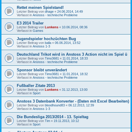
Rettet meinen Spielstand!
Letzter Beitrag von
dhage
«
24.06.2014, 14:49
Verfasst in
Anstoss - technische Probleme
E3 2014 Trailer
Letzter Beitrag von
Lunkens
«
10.06.2014, 08:36
Verfasst in
Games
Jugendspieler hochzüchten Bug
Letzter Beitrag von
balla
«
06.06.2014, 13:52
Verfasst in
Anstoss 1-3
Deutschland Trikot wird in Anstoss 3 Action nicht im Spiel ü
Letzter Beitrag von
Timo3681
«
11.01.2014, 18:33
Verfasst in
Anstoss - technische Probleme
Sponsor bleibt unverändert
Letzter Beitrag von
Timo3681
«
11.01.2014, 18:32
Verfasst in
Anstoss - technische Probleme
Fußballer Zitate 2013
Letzter Beitrag von
Lunkens
«
31.12.2013, 13:00
Verfasst in
Sport
Anstoss 3 Datenbank Konverter - (Daten mit Excel Bearbeiten)
Letzter Beitrag von
bloodhound83
«
06.12.2013, 12:39
Verfasst in
Anstoss 1-3
Die Bundesliga 2013/2014 - 13. Spieltag
Letzter Beitrag von
Tim
«
19.11.2013, 10:12
Verfasst in
Sport