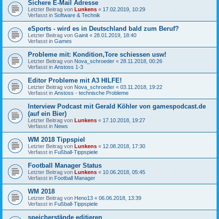
Sichere E-Mail Adresse
Letzter Beitrag von
Lunkens
«
17.02.2019, 10:29
Verfasst in
Software & Technik
eSports - wird es in Deutschland bald zum Beruf?
Letzter Beitrag von
Gainit
«
28.01.2019, 18:40
Verfasst in
Games
Probleme mit: Kondition,Tore schiessen usw!
Letzter Beitrag von
Nova_schroeder
«
28.11.2018, 00:26
Verfasst in
Anstoss 1-3
Editor Probleme mit A3 HILFE!
Letzter Beitrag von
Nova_schroeder
«
03.11.2018, 19:22
Verfasst in
Anstoss - technische Probleme
Interview Podcast mit Gerald Köhler von gamespodcast.de
(auf ein Bier)
Letzter Beitrag von
Lunkens
«
17.10.2018, 19:27
Verfasst in
News
WM 2018 Tippspiel
Letzter Beitrag von
Lunkens
«
12.08.2018, 17:30
Verfasst in
Fußball-Tippspiele
Football Manager Status
Letzter Beitrag von
Lunkens
«
10.06.2018, 05:45
Verfasst in
Football Manager
WM 2018
Letzter Beitrag von
Heno13
«
06.06.2018, 13:39
Verfasst in
Fußball-Tippspiele
speicherstände editieren