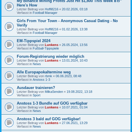
My Binance Mining Profits Just Hit $1,800 This Week вЂ“
Here's How
Letzter Beitrag von
Hoffi8216
«
20.02.2026, 03:18
Verfasst in
Football Manager
Girls From Your Town - Anonymous Casual Dating - No
Verify
Letzter Beitrag von
Hoffi8216
«
01.02.2026, 13:38
Verfasst in
Football Manager
EM-Tippspiel 2024
Letzter Beitrag von
Lunkens
«
26.05.2024, 13:56
Verfasst in
Fußball-Tippspiele
Forum-Registrierung wieder möglich
Letzter Beitrag von
Lunkens
«
13.01.2024, 10:43
Verfasst in
News
Alle Europapokaltermine weg
Letzter Beitrag von
rbmk
«
06.06.2023, 08:48
Verfasst in
Anstoss 1-3
Ausdauer trainieren?
Letzter Beitrag von
MilkaSenden
«
19.08.2022, 13:18
Verfasst in
Sport
Anstoss 1-3 Bundle auf GOG verfügbar
Letzter Beitrag von
Lunkens
«
10.07.2021, 01:04
Verfasst in
News
Anstoss 3 bald auf GOG verfügbar!
Letzter Beitrag von
Lunkens
«
27.06.2021, 13:29
Verfasst in
News