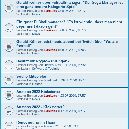
Gerald Köhler über Fußballmanager: "Der Sega Manager ist
eine ganz andere Kategorie Spiel"
Letzter Beitrag von
Lunkens
«
08.05.2021, 18:17
Verfasst in
News
Ein guter Fußballmanager? "Es ist wichtig, dass man nicht
deprimiert davon geht"
Letzter Beitrag von
Lunkens
«
08.05.2021, 18:16
Verfasst in
News
Gerald Köhler redet heute abend bei Twitch über "We are
football"
Letzter Beitrag von
Lunkens
«
08.05.2021, 18:05
Verfasst in
News
Besitzt ihr Kryptowährungen?
Letzter Beitrag von
Hinrich06
«
01.09.2020, 19:32
Verfasst in
Software & Technik
Suche Mitspieler
Letzter Beitrag von
ToniTurek
«
26.08.2020, 15:10
Verfasst in
Games
Anstoss 2022 Kickstarter
Letzter Beitrag von
Lunkens
«
23.07.2020, 17:57
Verfasst in
News
Anstoss 2022 - Kickstarter?
Letzter Beitrag von
Lunkens
«
17.07.2020, 18:17
Verfasst in
News
Renovierung im Haus
Letzter Beitrag von
Anton
«
21.01.2020, 09:11