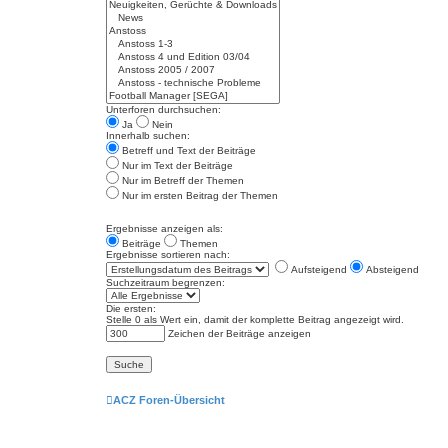
Unterforen durchsuchen:
Ja
Nein
Innerhalb suchen:
Betreff und Text der Beiträge
Nur im Text der Beiträge
Nur im Betreff der Themen
Nur im ersten Beitrag der Themen
Ergebnisse anzeigen als:
Beiträge
Themen
Ergebnisse sortieren nach:
Aufsteigend
Absteigend
Suchzeitraum begrenzen:
Die ersten:
Stelle 0 als Wert ein, damit der komplette Beitrag angezeigt wird.
Zeichen der Beiträge anzeigen
ACZ Foren-Übersicht