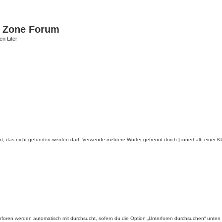
 Zone Forum
n Liter
rt, das nicht gefunden werden darf. Verwende mehrere Wörter getrennt durch
|
innerhalb einer K
foren werden automatisch mit durchsucht, sofern du die Option „Unterforen durchsuchen“ unten ni