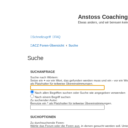
Anstoss Coaching
Etwas anders, und wir bereuen keine
Schnellzugriff
FAQ
ACZ Foren-Übersicht
Suche
Suche
SUCHANFRAGE
Suche nach Wörtern:
Setze ein
+
vor ein Wort, das gefunden werden muss und ein
-
vor ein Wo
als Platzhalter für teilweise Übereinstimmungen.
Nach allen Begriffen suchen oder Suche wie angegeben verwenden
Nach einem Begriff suchen
Zu suchender Autor:
Benutze ein * als Platzhalter für teilweise Übereinstimmungen.
SUCHOPTIONEN
Zu durchsuchende Foren:
Wähle das Forum oder die Foren aus, in denen gesucht werden soll. Unter