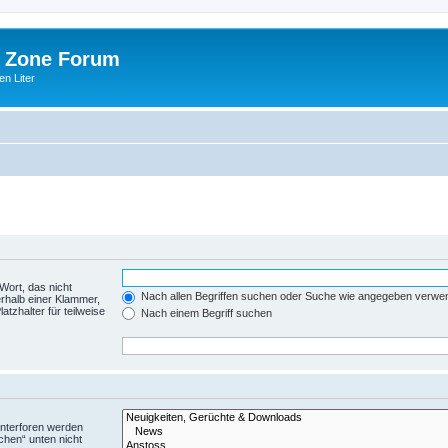
 Zone Forum
n Liter
Wort, das nicht
Nach allen Begriffen suchen oder Suche wie angegeben verwe
rhalb einer Klammer,
tzhalter für teilweise
Nach einem Begriff suchen
Unterforen werden
chen“ unten nicht