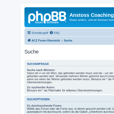
Anstoss Coaching
Etwas anders, und wir bereuen keine
Schnellzugriff
FAQ
ACZ Foren-Übersicht
Suche
Suche
SUCHANFRAGE
Suche nach Wörtern:
Setze ein
+
vor ein Wort, das gefunden werden muss und ein
-
vor ein 
gefunden werden darf. Verwende mehrere Wörter getrennt durch
|
inne
wenn nur eines der Wörter gefunden werden muss. Benutze ein * als Pla
Übereinstimmungen.
Zu suchender Autor:
Benutze ein * als Platzhalter für teilweise Übereinstimmungen.
SUCHOPTIONEN
Zu durchsuchende Foren:
Wähle das Forum oder die Foren aus, in denen gesucht werden soll. 
automatisch mit durchsucht, sofern du die Option „Unterforen durchsu