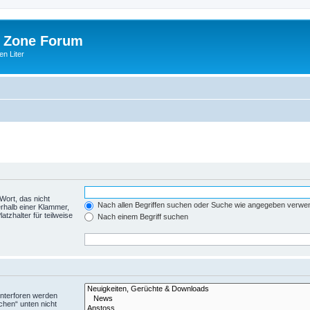
 Zone Forum
n Liter
Wort, das nicht
Nach allen Begriffen suchen oder Suche wie angegeben verwe
rhalb einer Klammer,
tzhalter für teilweise
Nach einem Begriff suchen
Unterforen werden
chen“ unten nicht