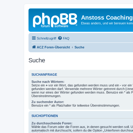
Anstoss Coaching
Etwas anders, und wir bereuen keine
Schnellzugriff
FAQ
ACZ Foren-Übersicht
Suche
Suche
SUCHANFRAGE
Suche nach Wörtern:
Setze ein
+
vor ein Wort, das gefunden werden muss und ein
-
vor ein 
gefunden werden darf. Verwende mehrere Wörter getrennt durch
|
inne
wenn nur eines der Wörter gefunden werden muss. Benutze ein * als Pla
Übereinstimmungen.
Zu suchender Autor:
Benutze ein * als Platzhalter für teilweise Übereinstimmungen.
SUCHOPTIONEN
Zu durchsuchende Foren:
Wähle das Forum oder die Foren aus, in denen gesucht werden soll. 
automatisch mit durchsucht, sofern du die Option „Unterforen durchsu