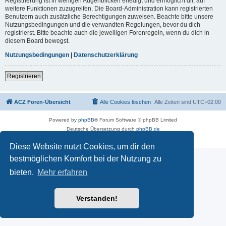
Registrierung ist in wenigen Augenblicken erledigt und ermöglicht dir, auf
weitere Funktionen zuzugreifen. Die Board-Administration kann registrierten
Benutzern auch zusätzliche Berechtigungen zuweisen. Beachte bitte unsere
Nutzungsbedingungen und die verwandten Regelungen, bevor du dich
registrierst. Bitte beachte auch die jeweiligen Forenregeln, wenn du dich in
diesem Board bewegst.
Nutzungsbedingungen
|
Datenschutzerklärung
Registrieren
ACZ Foren-Übersicht
Alle Cookies löschen
Alle Zeiten sind
UTC+02:00
Powered by
phpBB
® Forum Software © phpBB Limited
Deutsche Übersetzung durch
phpBB.de
Datenschutz
|
Nutzungsbedingungen
Diese Website nutzt Cookies, um dir den
bestmöglichen Komfort bei der Nutzung zu
bieten.
Mehr erfahren
Verstanden!