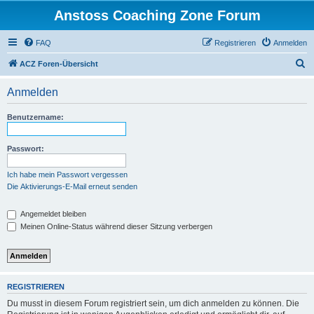
Anstoss Coaching Zone Forum
FAQ
Registrieren
Anmelden
S
ACZ Foren-Übersicht
u
Anmelden
c
h
Benutzername:
e
Passwort:
Ich habe mein Passwort vergessen
Die Aktivierungs-E-Mail erneut senden
Angemeldet bleiben
Meinen Online-Status während dieser Sitzung verbergen
REGISTRIEREN
Du musst in diesem Forum registriert sein, um dich anmelden zu können. Die