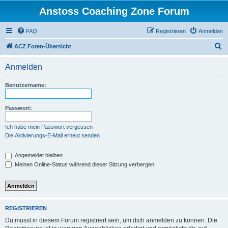
Anstoss Coaching Zone Forum
FAQ
Registrieren
Anmelden
S
ACZ Foren-Übersicht
u
Anmelden
c
h
Benutzername:
e
Passwort:
Ich habe mein Passwort vergessen
Die Aktivierungs-E-Mail erneut senden
Angemeldet bleiben
Meinen Online-Status während dieser Sitzung verbergen
REGISTRIEREN
Du musst in diesem Forum registriert sein, um dich anmelden zu können. Die