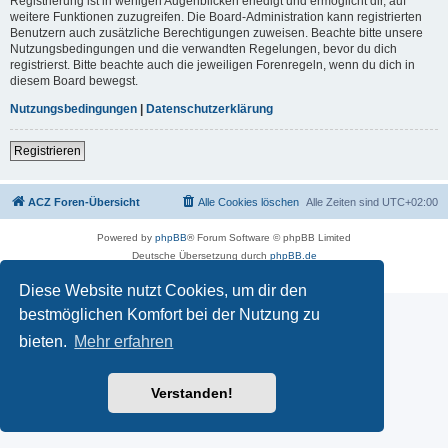
Registrierung ist in wenigen Augenblicken erledigt und ermöglicht dir, auf
weitere Funktionen zuzugreifen. Die Board-Administration kann registrierten
Benutzern auch zusätzliche Berechtigungen zuweisen. Beachte bitte unsere
Nutzungsbedingungen und die verwandten Regelungen, bevor du dich
registrierst. Bitte beachte auch die jeweiligen Forenregeln, wenn du dich in
diesem Board bewegst.
Nutzungsbedingungen
|
Datenschutzerklärung
Registrieren
ACZ Foren-Übersicht
Alle Cookies löschen
Alle Zeiten sind
UTC+02:00
Powered by
phpBB
® Forum Software © phpBB Limited
Deutsche Übersetzung durch
phpBB.de
Datenschutz
|
Nutzungsbedingungen
Diese Website nutzt Cookies, um dir den
bestmöglichen Komfort bei der Nutzung zu
bieten.
Mehr erfahren
Verstanden!