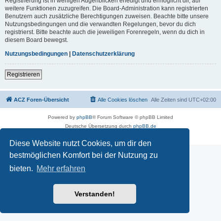
Registrierung ist in wenigen Augenblicken erledigt und ermöglicht dir, auf
weitere Funktionen zuzugreifen. Die Board-Administration kann registrierten
Benutzern auch zusätzliche Berechtigungen zuweisen. Beachte bitte unsere
Nutzungsbedingungen und die verwandten Regelungen, bevor du dich
registrierst. Bitte beachte auch die jeweiligen Forenregeln, wenn du dich in
diesem Board bewegst.
Nutzungsbedingungen
|
Datenschutzerklärung
Registrieren
ACZ Foren-Übersicht
Alle Cookies löschen
Alle Zeiten sind
UTC+02:00
Powered by
phpBB
® Forum Software © phpBB Limited
Deutsche Übersetzung durch
phpBB.de
Datenschutz
|
Nutzungsbedingungen
Diese Website nutzt Cookies, um dir den
bestmöglichen Komfort bei der Nutzung zu
bieten.
Mehr erfahren
Verstanden!