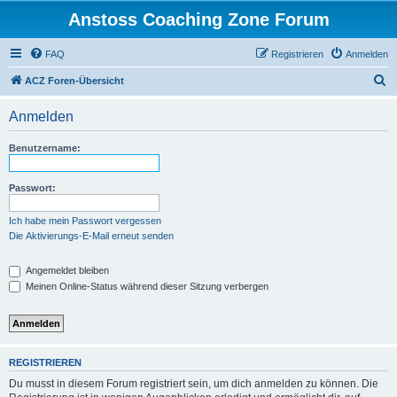
Anstoss Coaching Zone Forum
FAQ
Registrieren
Anmelden
S
ACZ Foren-Übersicht
u
Anmelden
c
h
Benutzername:
e
Passwort:
Ich habe mein Passwort vergessen
Die Aktivierungs-E-Mail erneut senden
Angemeldet bleiben
Meinen Online-Status während dieser Sitzung verbergen
REGISTRIEREN
Du musst in diesem Forum registriert sein, um dich anmelden zu können. Die