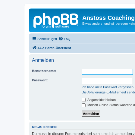
Anstoss Coaching
Etwas anders, und wir bereuen keine
Schnellzugriff
FAQ
ACZ Foren-Übersicht
Anmelden
Benutzername:
Passwort:
Ich habe mein Passwort vergessen
Die Aktivierungs-E-Mail erneut send
Angemeldet bleiben
Meinen Online-Status während d
REGISTRIEREN
Du musst in diesem Forum registriert sein, um dich anmelden zu