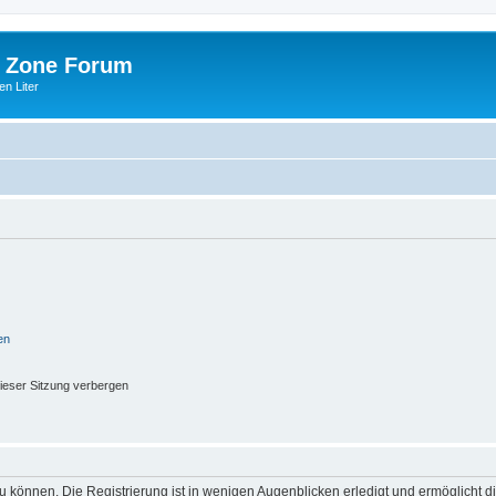
 Zone Forum
n Liter
en
ieser Sitzung verbergen
 können. Die Registrierung ist in wenigen Augenblicken erledigt und ermöglicht di