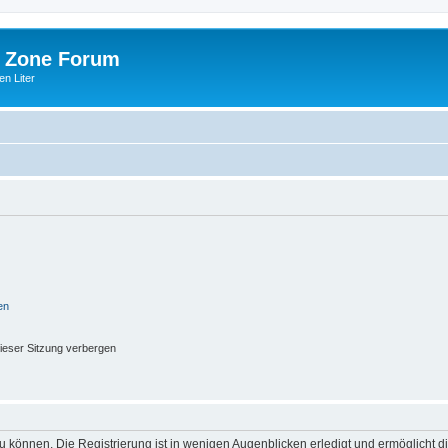
 Zone Forum
n Liter
en
ieser Sitzung verbergen
 können. Die Registrierung ist in wenigen Augenblicken erledigt und ermöglicht di