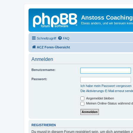
Anstoss Coaching
Etwas anders, und wir bereuen keine
Schnellzugriff
FAQ
ACZ Foren-Übersicht
Anmelden
Benutzername:
Passwort:
Ich habe mein Passwort vergessen
Die Aktivierungs-E-Mail erneut send
Angemeldet bleiben
Meinen Online-Status während d
REGISTRIEREN
Du musst in diesem Forum registriert sein, um dich anmelden zu