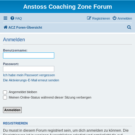
Anstoss Coaching Zone Forum
FAQ
Registrieren
Anmelden
S
ACZ Foren-Übersicht
u
Anmelden
c
h
Benutzername:
e
Passwort:
Ich habe mein Passwort vergessen
Die Aktivierungs-E-Mail erneut senden
Angemeldet bleiben
Meinen Online-Status während dieser Sitzung verbergen
REGISTRIEREN
Du musst in diesem Forum registriert sein, um dich anmelden zu können. Die