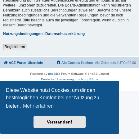
Registrierung ist in wenigen Augenblicken erledigt und ermöglicht dir, auf
weitere Funktionen zuzugreifen. Die Board-Administration kann registrierten
Benutzern auch zusätzliche Berechtigungen zuweisen. Beachte bitte unsere
Nutzungsbedingungen und die verwandten Regelungen, bevor du dich
registrierst. Bitte beachte auch die jeweiligen Forenregeln, wenn du dich in
diesem Board bewegst.
Nutzungsbedingungen
|
Datenschutzerklärung
Registrieren
ACZ Foren-Übersicht
Alle Cookies löschen
Alle Zeiten sind
UTC+02:00
Powered by
phpBB
® Forum Software © phpBB Limited
Deutsche Übersetzung durch
phpBB.de
Datenschutz
|
Nutzungsbedingungen
Diese Website nutzt Cookies, um dir den
bestmöglichen Komfort bei der Nutzung zu
bieten.
Mehr erfahren
Verstanden!