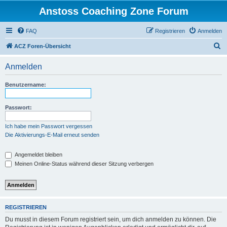
Anstoss Coaching Zone Forum
FAQ
Registrieren
Anmelden
S
ACZ Foren-Übersicht
u
Anmelden
c
h
Benutzername:
e
Passwort:
Ich habe mein Passwort vergessen
Die Aktivierungs-E-Mail erneut senden
Angemeldet bleiben
Meinen Online-Status während dieser Sitzung verbergen
REGISTRIEREN
Du musst in diesem Forum registriert sein, um dich anmelden zu können. Die