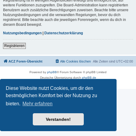
Registrierung ist in wenigen Augenblicken erledigt und ermöglicht dir, auf
weitere Funktionen zuzugreifen. Die Board-Administration kann registrierten
Benutzern auch zusätzliche Berechtigungen zuweisen. Beachte bitte unsere
Nutzungsbedingungen und die verwandten Regelungen, bevor du dich
registrierst. Bitte beachte auch die jeweiligen Forenregeln, wenn du dich in
diesem Board bewegst.
Nutzungsbedingungen
|
Datenschutzerklärung
Registrieren
ACZ Foren-Übersicht
Alle Cookies löschen
Alle Zeiten sind
UTC+02:00
Powered by
phpBB
® Forum Software © phpBB Limited
Deutsche Übersetzung durch
phpBB.de
Datenschutz
|
Nutzungsbedingungen
Diese Website nutzt Cookies, um dir den
bestmöglichen Komfort bei der Nutzung zu
bieten.
Mehr erfahren
Verstanden!