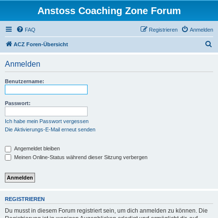
Anstoss Coaching Zone Forum
FAQ
Registrieren
Anmelden
S
ACZ Foren-Übersicht
u
Anmelden
c
h
Benutzername:
e
Passwort:
Ich habe mein Passwort vergessen
Die Aktivierungs-E-Mail erneut senden
Angemeldet bleiben
Meinen Online-Status während dieser Sitzung verbergen
REGISTRIEREN
Du musst in diesem Forum registriert sein, um dich anmelden zu können. Die