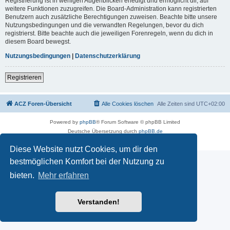
Registrierung ist in wenigen Augenblicken erledigt und ermöglicht dir, auf
weitere Funktionen zuzugreifen. Die Board-Administration kann registrierten
Benutzern auch zusätzliche Berechtigungen zuweisen. Beachte bitte unsere
Nutzungsbedingungen und die verwandten Regelungen, bevor du dich
registrierst. Bitte beachte auch die jeweiligen Forenregeln, wenn du dich in
diesem Board bewegst.
Nutzungsbedingungen
|
Datenschutzerklärung
Registrieren
ACZ Foren-Übersicht
Alle Cookies löschen
Alle Zeiten sind
UTC+02:00
Powered by
phpBB
® Forum Software © phpBB Limited
Deutsche Übersetzung durch
phpBB.de
Datenschutz
|
Nutzungsbedingungen
Diese Website nutzt Cookies, um dir den
bestmöglichen Komfort bei der Nutzung zu
bieten.
Mehr erfahren
Verstanden!