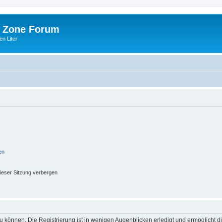
 Zone Forum
n Liter
en
ieser Sitzung verbergen
 können. Die Registrierung ist in wenigen Augenblicken erledigt und ermöglicht di