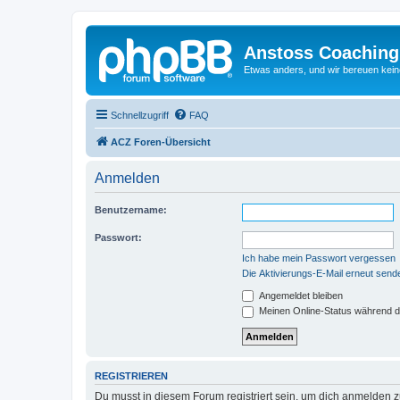
Anstoss Coaching
Etwas anders, und wir bereuen keine
Schnellzugriff
FAQ
ACZ Foren-Übersicht
Anmelden
Benutzername:
Passwort:
Ich habe mein Passwort vergessen
Die Aktivierungs-E-Mail erneut send
Angemeldet bleiben
Meinen Online-Status während d
REGISTRIEREN
Du musst in diesem Forum registriert sein, um dich anmelden zu