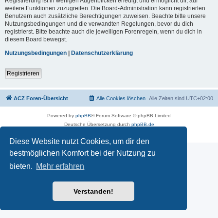
Registrierung ist in wenigen Augenblicken erledigt und ermöglicht dir, auf
weitere Funktionen zuzugreifen. Die Board-Administration kann registrierten
Benutzern auch zusätzliche Berechtigungen zuweisen. Beachte bitte unsere
Nutzungsbedingungen und die verwandten Regelungen, bevor du dich
registrierst. Bitte beachte auch die jeweiligen Forenregeln, wenn du dich in
diesem Board bewegst.
Nutzungsbedingungen
|
Datenschutzerklärung
Registrieren
ACZ Foren-Übersicht
Alle Cookies löschen
Alle Zeiten sind
UTC+02:00
Powered by
phpBB
® Forum Software © phpBB Limited
Deutsche Übersetzung durch
phpBB.de
Datenschutz
|
Nutzungsbedingungen
Diese Website nutzt Cookies, um dir den
bestmöglichen Komfort bei der Nutzung zu
bieten.
Mehr erfahren
Verstanden!