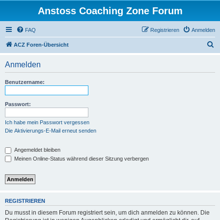
Anstoss Coaching Zone Forum
FAQ
Registrieren
Anmelden
S
ACZ Foren-Übersicht
u
Anmelden
c
h
Benutzername:
e
Passwort:
Ich habe mein Passwort vergessen
Die Aktivierungs-E-Mail erneut senden
Angemeldet bleiben
Meinen Online-Status während dieser Sitzung verbergen
REGISTRIEREN
Du musst in diesem Forum registriert sein, um dich anmelden zu können. Die