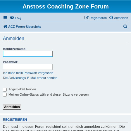
Anstoss Coaching Zone Forum
FAQ
Registrieren
Anmelden
S
ACZ Foren-Übersicht
u
Anmelden
c
h
Benutzername:
e
Passwort:
Ich habe mein Passwort vergessen
Die Aktivierungs-E-Mail erneut senden
Angemeldet bleiben
Meinen Online-Status während dieser Sitzung verbergen
REGISTRIEREN
Du musst in diesem Forum registriert sein, um dich anmelden zu können. Die