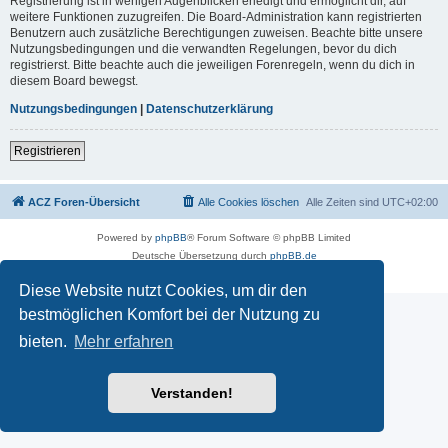
Registrierung ist in wenigen Augenblicken erledigt und ermöglicht dir, auf
weitere Funktionen zuzugreifen. Die Board-Administration kann registrierten
Benutzern auch zusätzliche Berechtigungen zuweisen. Beachte bitte unsere
Nutzungsbedingungen und die verwandten Regelungen, bevor du dich
registrierst. Bitte beachte auch die jeweiligen Forenregeln, wenn du dich in
diesem Board bewegst.
Nutzungsbedingungen
|
Datenschutzerklärung
Registrieren
ACZ Foren-Übersicht
Alle Cookies löschen
Alle Zeiten sind
UTC+02:00
Powered by
phpBB
® Forum Software © phpBB Limited
Deutsche Übersetzung durch
phpBB.de
Datenschutz
|
Nutzungsbedingungen
Diese Website nutzt Cookies, um dir den
bestmöglichen Komfort bei der Nutzung zu
bieten.
Mehr erfahren
Verstanden!