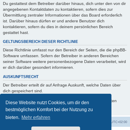
Du gestattest dem Betreiber darüber hinaus, dich unter den von dir
angegebenen Kontaktdaten zu kontaktieren, sofern dies zur
Übermittlung zentraler Informationen über das Board erforderlich
ist. Darüber hinaus dürfen er und andere Benutzer dich
kontaktieren, sofern du dies in deinem persönlichen Bereich
gestattet hast.
GELTUNGSBEREICH DIESER RICHTLINIE
Diese Richtlinie umfasst nur den Bereich der Seiten, die die phpBB-
Software umfassen. Sofern der Betreiber in anderen Bereichen
seiner Software weitere personenbezogene Daten verarbeitet, wird
er dich darüber gesondert informieren.
AUSKUNFTSRECHT
Der Betreiber erteilt dir auf Anfrage Auskunft, welche Daten über
dich gespeichert sind.
Du kannst jederzeit die Löschung bzw. Sperrung deiner Daten
Diese Website nutzt Cookies, um dir den
verlangen. Kontaktiere hierzu bitte den Betreiber.
bestmöglichen Komfort bei der Nutzung zu
bieten.
Mehr erfahren
ACZ Foren-Übersicht
Alle Cookies löschen
Alle Zeiten sind
UTC+02:00