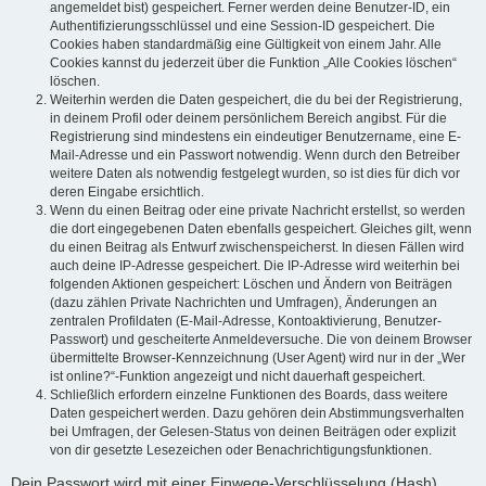
angemeldet bist) gespeichert. Ferner werden deine Benutzer-ID, ein
Authentifizierungsschlüssel und eine Session-ID gespeichert. Die
Cookies haben standardmäßig eine Gültigkeit von einem Jahr. Alle
Cookies kannst du jederzeit über die Funktion „Alle Cookies löschen“
löschen.
Weiterhin werden die Daten gespeichert, die du bei der Registrierung,
in deinem Profil oder deinem persönlichem Bereich angibst. Für die
Registrierung sind mindestens ein eindeutiger Benutzername, eine E-
Mail-Adresse und ein Passwort notwendig. Wenn durch den Betreiber
weitere Daten als notwendig festgelegt wurden, so ist dies für dich vor
deren Eingabe ersichtlich.
Wenn du einen Beitrag oder eine private Nachricht erstellst, so werden
die dort eingegebenen Daten ebenfalls gespeichert. Gleiches gilt, wenn
du einen Beitrag als Entwurf zwischenspeicherst. In diesen Fällen wird
auch deine IP-Adresse gespeichert. Die IP-Adresse wird weiterhin bei
folgenden Aktionen gespeichert: Löschen und Ändern von Beiträgen
(dazu zählen Private Nachrichten und Umfragen), Änderungen an
zentralen Profildaten (E-Mail-Adresse, Kontoaktivierung, Benutzer-
Passwort) und gescheiterte Anmeldeversuche. Die von deinem Browser
übermittelte Browser-Kennzeichnung (User Agent) wird nur in der „Wer
ist online?“-Funktion angezeigt und nicht dauerhaft gespeichert.
Schließlich erfordern einzelne Funktionen des Boards, dass weitere
Daten gespeichert werden. Dazu gehören dein Abstimmungsverhalten
bei Umfragen, der Gelesen-Status von deinen Beiträgen oder explizit
von dir gesetzte Lesezeichen oder Benachrichtigungsfunktionen.
Dein Passwort wird mit einer Einwege-Verschlüsselung (Hash)