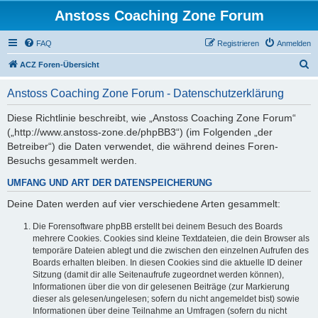
Anstoss Coaching Zone Forum
FAQ
Registrieren
Anmelden
S
ACZ Foren-Übersicht
u
Anstoss Coaching Zone Forum - Datenschutzerklärung
c
h
Diese Richtlinie beschreibt, wie „Anstoss Coaching Zone Forum“
(„http://www.anstoss-zone.de/phpBB3“) (im Folgenden „der
e
Betreiber“) die Daten verwendet, die während deines Foren-
Besuchs gesammelt werden.
UMFANG UND ART DER DATENSPEICHERUNG
Deine Daten werden auf vier verschiedene Arten gesammelt:
Die Forensoftware phpBB erstellt bei deinem Besuch des Boards
mehrere Cookies. Cookies sind kleine Textdateien, die dein Browser als
temporäre Dateien ablegt und die zwischen den einzelnen Aufrufen des
Boards erhalten bleiben. In diesen Cookies sind die aktuelle ID deiner
Sitzung (damit dir alle Seitenaufrufe zugeordnet werden können),
Informationen über die von dir gelesenen Beiträge (zur Markierung
dieser als gelesen/ungelesen; sofern du nicht angemeldet bist) sowie
Informationen über deine Teilnahme an Umfragen (sofern du nicht