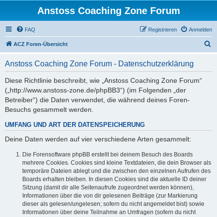
Anstoss Coaching Zone Forum
FAQ
Registrieren
Anmelden
S
ACZ Foren-Übersicht
u
Anstoss Coaching Zone Forum - Datenschutzerklärung
c
h
Diese Richtlinie beschreibt, wie „Anstoss Coaching Zone Forum“
(„http://www.anstoss-zone.de/phpBB3“) (im Folgenden „der
e
Betreiber“) die Daten verwendet, die während deines Foren-
Besuchs gesammelt werden.
UMFANG UND ART DER DATENSPEICHERUNG
Deine Daten werden auf vier verschiedene Arten gesammelt:
Die Forensoftware phpBB erstellt bei deinem Besuch des Boards
mehrere Cookies. Cookies sind kleine Textdateien, die dein Browser als
temporäre Dateien ablegt und die zwischen den einzelnen Aufrufen des
Boards erhalten bleiben. In diesen Cookies sind die aktuelle ID deiner
Sitzung (damit dir alle Seitenaufrufe zugeordnet werden können),
Informationen über die von dir gelesenen Beiträge (zur Markierung
dieser als gelesen/ungelesen; sofern du nicht angemeldet bist) sowie
Informationen über deine Teilnahme an Umfragen (sofern du nicht