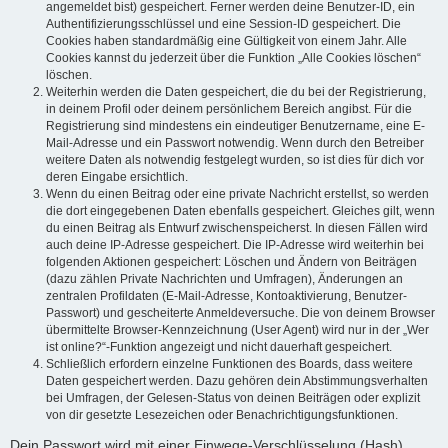
angemeldet bist) gespeichert. Ferner werden deine Benutzer-ID, ein
Authentifizierungsschlüssel und eine Session-ID gespeichert. Die
Cookies haben standardmäßig eine Gültigkeit von einem Jahr. Alle
Cookies kannst du jederzeit über die Funktion „Alle Cookies löschen“
löschen.
Weiterhin werden die Daten gespeichert, die du bei der Registrierung,
in deinem Profil oder deinem persönlichem Bereich angibst. Für die
Registrierung sind mindestens ein eindeutiger Benutzername, eine E-
Mail-Adresse und ein Passwort notwendig. Wenn durch den Betreiber
weitere Daten als notwendig festgelegt wurden, so ist dies für dich vor
deren Eingabe ersichtlich.
Wenn du einen Beitrag oder eine private Nachricht erstellst, so werden
die dort eingegebenen Daten ebenfalls gespeichert. Gleiches gilt, wenn
du einen Beitrag als Entwurf zwischenspeicherst. In diesen Fällen wird
auch deine IP-Adresse gespeichert. Die IP-Adresse wird weiterhin bei
folgenden Aktionen gespeichert: Löschen und Ändern von Beiträgen
(dazu zählen Private Nachrichten und Umfragen), Änderungen an
zentralen Profildaten (E-Mail-Adresse, Kontoaktivierung, Benutzer-
Passwort) und gescheiterte Anmeldeversuche. Die von deinem Browser
übermittelte Browser-Kennzeichnung (User Agent) wird nur in der „Wer
ist online?“-Funktion angezeigt und nicht dauerhaft gespeichert.
Schließlich erfordern einzelne Funktionen des Boards, dass weitere
Daten gespeichert werden. Dazu gehören dein Abstimmungsverhalten
bei Umfragen, der Gelesen-Status von deinen Beiträgen oder explizit
von dir gesetzte Lesezeichen oder Benachrichtigungsfunktionen.
Dein Passwort wird mit einer Einwege-Verschlüsselung (Hash)