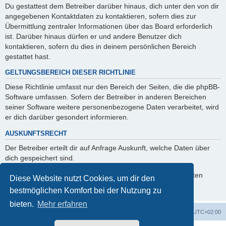
Du gestattest dem Betreiber darüber hinaus, dich unter den von dir
angegebenen Kontaktdaten zu kontaktieren, sofern dies zur
Übermittlung zentraler Informationen über das Board erforderlich
ist. Darüber hinaus dürfen er und andere Benutzer dich
kontaktieren, sofern du dies in deinem persönlichen Bereich
gestattet hast.
GELTUNGSBEREICH DIESER RICHTLINIE
Diese Richtlinie umfasst nur den Bereich der Seiten, die die phpBB-
Software umfassen. Sofern der Betreiber in anderen Bereichen
seiner Software weitere personenbezogene Daten verarbeitet, wird
er dich darüber gesondert informieren.
AUSKUNFTSRECHT
Der Betreiber erteilt dir auf Anfrage Auskunft, welche Daten über
dich gespeichert sind.
Du kannst jederzeit die Löschung bzw. Sperrung deiner Daten
Diese Website nutzt Cookies, um dir den
verlangen. Kontaktiere hierzu bitte den Betreiber.
bestmöglichen Komfort bei der Nutzung zu
bieten.
Mehr erfahren
ACZ Foren-Übersicht
Alle Cookies löschen
Alle Zeiten sind
UTC+02:00