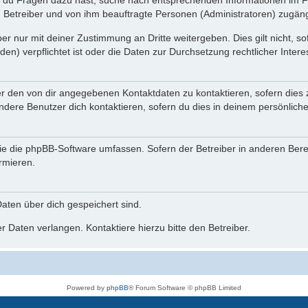
n du Fragen dazu hast, suche nach entsprechenden Informationen im Fo
n Betreiber und von ihm beauftragte Personen (Administratoren) zugäng
r nur mit deiner Zustimmung an Dritte weitergeben. Dies gilt nicht, s
n) verpflichtet ist oder die Daten zur Durchsetzung rechtlicher Interes
er den von dir angegebenen Kontaktdaten zu kontaktieren, sofern dies 
andere Benutzer dich kontaktieren, sofern du dies in deinem persönliche
, die die phpBB-Software umfassen. Sofern der Betreiber in anderen Be
ormieren.
 Daten über dich gespeichert sind.
 Daten verlangen. Kontaktiere hierzu bitte den Betreiber.
Powered by
phpBB
® Forum Software © phpBB Limited
Deutsche Übersetzung durch
phpBB.de