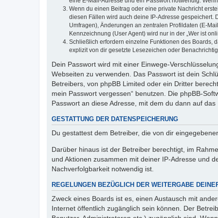
eine E-Mail-Adresse und ein Passwort notwendig. Wenn du
Wenn du einen Beitrag oder eine private Nachricht erste
diesen Fällen wird auch deine IP-Adresse gespeichert. 
Umfragen), Änderungen an zentralen Profildaten (E-Mai
Kennzeichnung (User Agent) wird nur in der „Wer ist onl
Schließlich erfordern einzelne Funktionen des Boards,
explizit von dir gesetzte Lesezeichen oder Benachrichti
Dein Passwort wird mit einer Einwege-Verschlüsselung 
Webseiten zu verwenden. Das Passwort ist dein Schlü
Betreibers, von phpBB Limited oder ein Dritter berec
mein Passwort vergessen“ benutzen. Die phpBB-Softw
Passwort an diese Adresse, mit dem du dann auf das 
GESTATTUNG DER DATENSPEICHERUNG
Du gestattest dem Betreiber, die von dir eingegeben
Darüber hinaus ist der Betreiber berechtigt, im Rahm
und Aktionen zusammen mit deiner IP-Adresse und de
Nachverfolgbarkeit notwendig ist.
REGELUNGEN BEZÜGLICH DER WEITERGABE DEINE
Zweck eines Boards ist es, einen Austausch mit andere
Internet öffentlich zugänglich sein können. Der Betrei