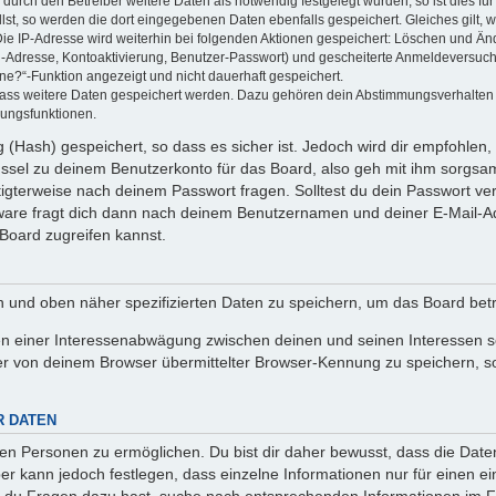
rch den Betreiber weitere Daten als notwendig festgelegt wurden, so ist dies für 
llst, so werden die dort eingegebenen Daten ebenfalls gespeichert. Gleiches gilt, 
Die IP-Adresse wird weiterhin bei folgenden Aktionen gespeichert: Löschen und Än
l-Adresse, Kontoaktivierung, Benutzer-Passwort) und gescheiterte Anmeldeversuch
ine?“-Funktion angezeigt und nicht dauerhaft gespeichert.
 dass weitere Daten gespeichert werden. Dazu gehören dein Abstimmungsverhalten
gungsfunktionen.
(Hash) gespeichert, so dass es sicher ist. Jedoch wird dir empfohlen, 
ssel zu deinem Benutzerkonto für das Board, also geh mit ihm sorgsam
htigterweise nach deinem Passwort fragen. Solltest du dein Passwort v
are fragt dich dann nach deinem Benutzernamen und deiner E-Mail-Ad
Board zugreifen kannst.
en und oben näher spezifizierten Daten zu speichern, um das Board bet
en einer Interessenabwägung zwischen deinen und seinen Interessen sow
r von deinem Browser übermittelter Browser-Kennung zu speichern, so
R DATEN
n Personen zu ermöglichen. Du bist dir daher bewusst, dass die Daten d
ber kann jedoch festlegen, dass einzelne Informationen nur für einen ei