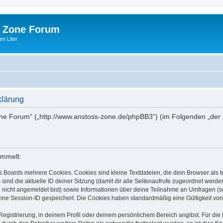
 Zone Forum
n Liter
klärung
one Forum“ („http://www.anstoss-zone.de/phpBB3“) (im Folgenden „der 
ammelt:
s Boards mehrere Cookies. Cookies sind kleine Textdateien, die dein Browser als
 sind die aktuelle ID deiner Sitzung (damit dir alle Seitenaufrufe zugeordnet werd
u nicht angemeldet bist) sowie Informationen über deine Teilnahme an Umfragen (s
eine Session-ID gespeichert. Die Cookies haben standardmäßig eine Gültigkeit von 
Registrierung, in deinem Profil oder deinem persönlichem Bereich angibst. Für di