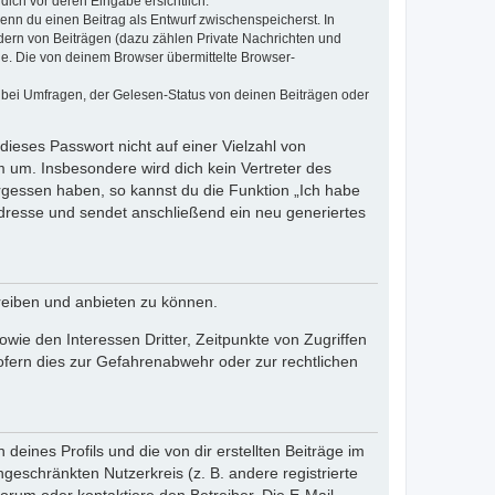
dich vor deren Eingabe ersichtlich.
wenn du einen Beitrag als Entwurf zwischenspeicherst. In
dern von Beiträgen (dazu zählen Private Nachrichten und
e. Die von deinem Browser übermittelte Browser-
 bei Umfragen, der Gelesen-Status von deinen Beiträgen oder
dieses Passwort nicht auf einer Vielzahl von
 um. Insbesondere wird dich kein Vertreter des
ergessen haben, so kannst du die Funktion „Ich habe
resse und sendet anschließend ein neu generiertes
reiben und anbieten zu können.
ie den Interessen Dritter, Zeitpunkte von Zugriffen
fern dies zur Gefahrenabwehr oder zur rechtlichen
eines Profils und die von dir erstellten Beiträge im
ngeschränkten Nutzerkreis (z. B. andere registrierte