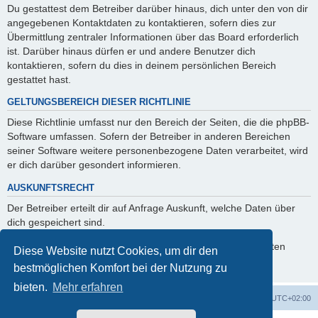
Du gestattest dem Betreiber darüber hinaus, dich unter den von dir
angegebenen Kontaktdaten zu kontaktieren, sofern dies zur
Übermittlung zentraler Informationen über das Board erforderlich
ist. Darüber hinaus dürfen er und andere Benutzer dich
kontaktieren, sofern du dies in deinem persönlichen Bereich
gestattet hast.
GELTUNGSBEREICH DIESER RICHTLINIE
Diese Richtlinie umfasst nur den Bereich der Seiten, die die phpBB-
Software umfassen. Sofern der Betreiber in anderen Bereichen
seiner Software weitere personenbezogene Daten verarbeitet, wird
er dich darüber gesondert informieren.
AUSKUNFTSRECHT
Der Betreiber erteilt dir auf Anfrage Auskunft, welche Daten über
dich gespeichert sind.
Du kannst jederzeit die Löschung bzw. Sperrung deiner Daten
Diese Website nutzt Cookies, um dir den
verlangen. Kontaktiere hierzu bitte den Betreiber.
bestmöglichen Komfort bei der Nutzung zu
bieten.
Mehr erfahren
ACZ Foren-Übersicht
Alle Cookies löschen
Alle Zeiten sind
UTC+02:00