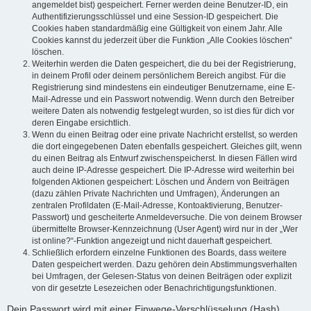
angemeldet bist) gespeichert. Ferner werden deine Benutzer-ID, ein
Authentifizierungsschlüssel und eine Session-ID gespeichert. Die
Cookies haben standardmäßig eine Gültigkeit von einem Jahr. Alle
Cookies kannst du jederzeit über die Funktion „Alle Cookies löschen“
löschen.
Weiterhin werden die Daten gespeichert, die du bei der Registrierung,
in deinem Profil oder deinem persönlichem Bereich angibst. Für die
Registrierung sind mindestens ein eindeutiger Benutzername, eine E-
Mail-Adresse und ein Passwort notwendig. Wenn durch den Betreiber
weitere Daten als notwendig festgelegt wurden, so ist dies für dich vor
deren Eingabe ersichtlich.
Wenn du einen Beitrag oder eine private Nachricht erstellst, so werden
die dort eingegebenen Daten ebenfalls gespeichert. Gleiches gilt, wenn
du einen Beitrag als Entwurf zwischenspeicherst. In diesen Fällen wird
auch deine IP-Adresse gespeichert. Die IP-Adresse wird weiterhin bei
folgenden Aktionen gespeichert: Löschen und Ändern von Beiträgen
(dazu zählen Private Nachrichten und Umfragen), Änderungen an
zentralen Profildaten (E-Mail-Adresse, Kontoaktivierung, Benutzer-
Passwort) und gescheiterte Anmeldeversuche. Die von deinem Browser
übermittelte Browser-Kennzeichnung (User Agent) wird nur in der „Wer
ist online?“-Funktion angezeigt und nicht dauerhaft gespeichert.
Schließlich erfordern einzelne Funktionen des Boards, dass weitere
Daten gespeichert werden. Dazu gehören dein Abstimmungsverhalten
bei Umfragen, der Gelesen-Status von deinen Beiträgen oder explizit
von dir gesetzte Lesezeichen oder Benachrichtigungsfunktionen.
Dein Passwort wird mit einer Einwege-Verschlüsselung (Hash)