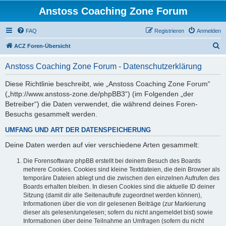
Anstoss Coaching Zone Forum
FAQ
Registrieren
Anmelden
S
ACZ Foren-Übersicht
u
Anstoss Coaching Zone Forum - Datenschutzerklärung
c
h
Diese Richtlinie beschreibt, wie „Anstoss Coaching Zone Forum“
(„http://www.anstoss-zone.de/phpBB3“) (im Folgenden „der
e
Betreiber“) die Daten verwendet, die während deines Foren-
Besuchs gesammelt werden.
UMFANG UND ART DER DATENSPEICHERUNG
Deine Daten werden auf vier verschiedene Arten gesammelt:
Die Forensoftware phpBB erstellt bei deinem Besuch des Boards
mehrere Cookies. Cookies sind kleine Textdateien, die dein Browser als
temporäre Dateien ablegt und die zwischen den einzelnen Aufrufen des
Boards erhalten bleiben. In diesen Cookies sind die aktuelle ID deiner
Sitzung (damit dir alle Seitenaufrufe zugeordnet werden können),
Informationen über die von dir gelesenen Beiträge (zur Markierung
dieser als gelesen/ungelesen; sofern du nicht angemeldet bist) sowie
Informationen über deine Teilnahme an Umfragen (sofern du nicht