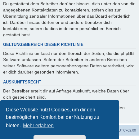
Du gestattest dem Betreiber darüber hinaus, dich unter den von dir
angegebenen Kontaktdaten zu kontaktieren, sofern dies zur
Übermittlung zentraler Informationen über das Board erforderlich
ist. Darüber hinaus dürfen er und andere Benutzer dich
kontaktieren, sofern du dies in deinem persönlichen Bereich
gestattet hast.
GELTUNGSBEREICH DIESER RICHTLINIE
Diese Richtlinie umfasst nur den Bereich der Seiten, die die phpBB-
Software umfassen. Sofern der Betreiber in anderen Bereichen
seiner Software weitere personenbezogene Daten verarbeitet, wird
er dich darüber gesondert informieren.
AUSKUNFTSRECHT
Der Betreiber erteilt dir auf Anfrage Auskunft, welche Daten über
dich gespeichert sind.
Du kannst jederzeit die Löschung bzw. Sperrung deiner Daten
Diese Website nutzt Cookies, um dir den
verlangen. Kontaktiere hierzu bitte den Betreiber.
bestmöglichen Komfort bei der Nutzung zu
bieten.
Mehr erfahren
ACZ Foren-Übersicht
Alle Cookies löschen
Alle Zeiten sind
UTC+02:00