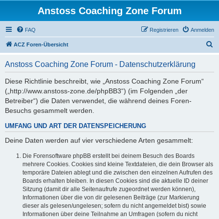
Anstoss Coaching Zone Forum
FAQ
Registrieren
Anmelden
S
ACZ Foren-Übersicht
u
Anstoss Coaching Zone Forum - Datenschutzerklärung
c
h
Diese Richtlinie beschreibt, wie „Anstoss Coaching Zone Forum“
(„http://www.anstoss-zone.de/phpBB3“) (im Folgenden „der
e
Betreiber“) die Daten verwendet, die während deines Foren-
Besuchs gesammelt werden.
UMFANG UND ART DER DATENSPEICHERUNG
Deine Daten werden auf vier verschiedene Arten gesammelt:
Die Forensoftware phpBB erstellt bei deinem Besuch des Boards
mehrere Cookies. Cookies sind kleine Textdateien, die dein Browser als
temporäre Dateien ablegt und die zwischen den einzelnen Aufrufen des
Boards erhalten bleiben. In diesen Cookies sind die aktuelle ID deiner
Sitzung (damit dir alle Seitenaufrufe zugeordnet werden können),
Informationen über die von dir gelesenen Beiträge (zur Markierung
dieser als gelesen/ungelesen; sofern du nicht angemeldet bist) sowie
Informationen über deine Teilnahme an Umfragen (sofern du nicht