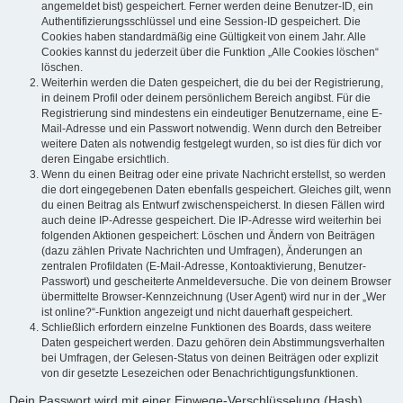
angemeldet bist) gespeichert. Ferner werden deine Benutzer-ID, ein
Authentifizierungsschlüssel und eine Session-ID gespeichert. Die
Cookies haben standardmäßig eine Gültigkeit von einem Jahr. Alle
Cookies kannst du jederzeit über die Funktion „Alle Cookies löschen“
löschen.
Weiterhin werden die Daten gespeichert, die du bei der Registrierung,
in deinem Profil oder deinem persönlichem Bereich angibst. Für die
Registrierung sind mindestens ein eindeutiger Benutzername, eine E-
Mail-Adresse und ein Passwort notwendig. Wenn durch den Betreiber
weitere Daten als notwendig festgelegt wurden, so ist dies für dich vor
deren Eingabe ersichtlich.
Wenn du einen Beitrag oder eine private Nachricht erstellst, so werden
die dort eingegebenen Daten ebenfalls gespeichert. Gleiches gilt, wenn
du einen Beitrag als Entwurf zwischenspeicherst. In diesen Fällen wird
auch deine IP-Adresse gespeichert. Die IP-Adresse wird weiterhin bei
folgenden Aktionen gespeichert: Löschen und Ändern von Beiträgen
(dazu zählen Private Nachrichten und Umfragen), Änderungen an
zentralen Profildaten (E-Mail-Adresse, Kontoaktivierung, Benutzer-
Passwort) und gescheiterte Anmeldeversuche. Die von deinem Browser
übermittelte Browser-Kennzeichnung (User Agent) wird nur in der „Wer
ist online?“-Funktion angezeigt und nicht dauerhaft gespeichert.
Schließlich erfordern einzelne Funktionen des Boards, dass weitere
Daten gespeichert werden. Dazu gehören dein Abstimmungsverhalten
bei Umfragen, der Gelesen-Status von deinen Beiträgen oder explizit
von dir gesetzte Lesezeichen oder Benachrichtigungsfunktionen.
Dein Passwort wird mit einer Einwege-Verschlüsselung (Hash)