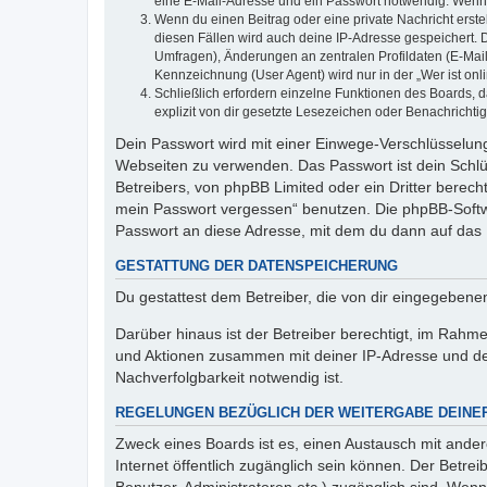
eine E-Mail-Adresse und ein Passwort notwendig. Wenn du
Wenn du einen Beitrag oder eine private Nachricht erste
diesen Fällen wird auch deine IP-Adresse gespeichert. 
Umfragen), Änderungen an zentralen Profildaten (E-Mai
Kennzeichnung (User Agent) wird nur in der „Wer ist onl
Schließlich erfordern einzelne Funktionen des Boards,
explizit von dir gesetzte Lesezeichen oder Benachrichti
Dein Passwort wird mit einer Einwege-Verschlüsselung 
Webseiten zu verwenden. Das Passwort ist dein Schlü
Betreibers, von phpBB Limited oder ein Dritter berec
mein Passwort vergessen“ benutzen. Die phpBB-Softw
Passwort an diese Adresse, mit dem du dann auf das 
GESTATTUNG DER DATENSPEICHERUNG
Du gestattest dem Betreiber, die von dir eingegeben
Darüber hinaus ist der Betreiber berechtigt, im Rahm
und Aktionen zusammen mit deiner IP-Adresse und de
Nachverfolgbarkeit notwendig ist.
REGELUNGEN BEZÜGLICH DER WEITERGABE DEINE
Zweck eines Boards ist es, einen Austausch mit andere
Internet öffentlich zugänglich sein können. Der Betrei