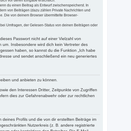
dich vor deren Eingabe ersichtlich.
wenn du einen Beitrag als Entwurf zwischenspeicherst. In
dern von Beiträgen (dazu zählen Private Nachrichten und
e. Die von deinem Browser übermittelte Browser-
 bei Umfragen, der Gelesen-Status von deinen Beiträgen oder
dieses Passwort nicht auf einer Vielzahl von
 um. Insbesondere wird dich kein Vertreter des
ergessen haben, so kannst du die Funktion „Ich habe
resse und sendet anschließend ein neu generiertes
reiben und anbieten zu können.
ie den Interessen Dritter, Zeitpunkte von Zugriffen
fern dies zur Gefahrenabwehr oder zur rechtlichen
eines Profils und die von dir erstellten Beiträge im
ngeschränkten Nutzerkreis (z. B. andere registrierte