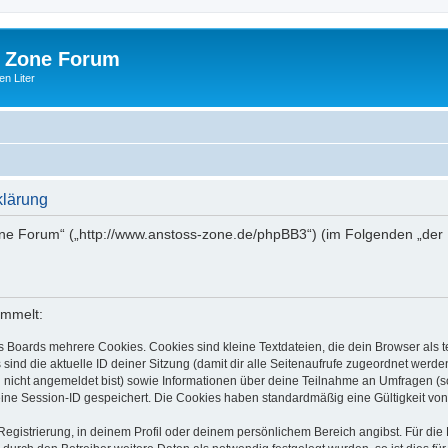
 Zone Forum
n Liter
klärung
one Forum“ („http://www.anstoss-zone.de/phpBB3“) (im Folgenden „der 
ammelt:
s Boards mehrere Cookies. Cookies sind kleine Textdateien, die dein Browser als
 sind die aktuelle ID deiner Sitzung (damit dir alle Seitenaufrufe zugeordnet werd
u nicht angemeldet bist) sowie Informationen über deine Teilnahme an Umfragen (s
eine Session-ID gespeichert. Die Cookies haben standardmäßig eine Gültigkeit von 
Registrierung, in deinem Profil oder deinem persönlichem Bereich angibst. Für di