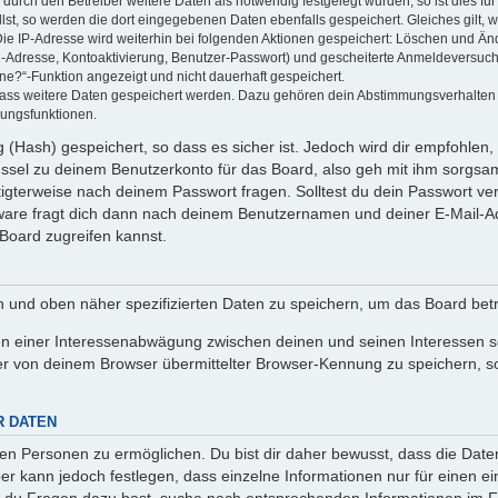
rch den Betreiber weitere Daten als notwendig festgelegt wurden, so ist dies für 
llst, so werden die dort eingegebenen Daten ebenfalls gespeichert. Gleiches gilt, 
Die IP-Adresse wird weiterhin bei folgenden Aktionen gespeichert: Löschen und Än
l-Adresse, Kontoaktivierung, Benutzer-Passwort) und gescheiterte Anmeldeversuch
ine?“-Funktion angezeigt und nicht dauerhaft gespeichert.
 dass weitere Daten gespeichert werden. Dazu gehören dein Abstimmungsverhalten
gungsfunktionen.
(Hash) gespeichert, so dass es sicher ist. Jedoch wird dir empfohlen, 
ssel zu deinem Benutzerkonto für das Board, also geh mit ihm sorgsam
htigterweise nach deinem Passwort fragen. Solltest du dein Passwort v
are fragt dich dann nach deinem Benutzernamen und deiner E-Mail-Ad
Board zugreifen kannst.
en und oben näher spezifizierten Daten zu speichern, um das Board bet
en einer Interessenabwägung zwischen deinen und seinen Interessen sow
r von deinem Browser übermittelter Browser-Kennung zu speichern, so
R DATEN
n Personen zu ermöglichen. Du bist dir daher bewusst, dass die Daten d
ber kann jedoch festlegen, dass einzelne Informationen nur für einen ei