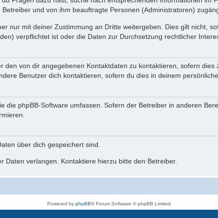
n du Fragen dazu hast, suche nach entsprechenden Informationen im Fo
n Betreiber und von ihm beauftragte Personen (Administratoren) zugäng
r nur mit deiner Zustimmung an Dritte weitergeben. Dies gilt nicht, s
n) verpflichtet ist oder die Daten zur Durchsetzung rechtlicher Interes
er den von dir angegebenen Kontaktdaten zu kontaktieren, sofern dies 
andere Benutzer dich kontaktieren, sofern du dies in deinem persönliche
, die die phpBB-Software umfassen. Sofern der Betreiber in anderen Be
ormieren.
 Daten über dich gespeichert sind.
 Daten verlangen. Kontaktiere hierzu bitte den Betreiber.
Powered by
phpBB
® Forum Software © phpBB Limited
Deutsche Übersetzung durch
phpBB.de