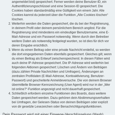
angemeldet bist) gespeichert. Ferner werden deine Benutzer-ID, ein
Authentifizierungsschlüssel und eine Session-ID gespeichert. Die
Cookies haben standardmäßig eine Gültigkeit von einem Jahr. Alle
Cookies kannst du jederzeit über die Funktion „Alle Cookies löschen“
löschen.
Weiterhin werden die Daten gespeichert, die du bei der Registrierung,
in deinem Profil oder deinem persönlichem Bereich angibst. Für die
Registrierung sind mindestens ein eindeutiger Benutzername, eine E-
Mail-Adresse und ein Passwort notwendig. Wenn durch den Betreiber
weitere Daten als notwendig festgelegt wurden, so ist dies für dich vor
deren Eingabe ersichtlich.
Wenn du einen Beitrag oder eine private Nachricht erstellst, so werden
die dort eingegebenen Daten ebenfalls gespeichert. Gleiches gilt, wenn
du einen Beitrag als Entwurf zwischenspeicherst. In diesen Fällen wird
auch deine IP-Adresse gespeichert. Die IP-Adresse wird weiterhin bei
folgenden Aktionen gespeichert: Löschen und Ändern von Beiträgen
(dazu zählen Private Nachrichten und Umfragen), Änderungen an
zentralen Profildaten (E-Mail-Adresse, Kontoaktivierung, Benutzer-
Passwort) und gescheiterte Anmeldeversuche. Die von deinem Browser
übermittelte Browser-Kennzeichnung (User Agent) wird nur in der „Wer
ist online?“-Funktion angezeigt und nicht dauerhaft gespeichert.
Schließlich erfordern einzelne Funktionen des Boards, dass weitere
Daten gespeichert werden. Dazu gehören dein Abstimmungsverhalten
bei Umfragen, der Gelesen-Status von deinen Beiträgen oder explizit
von dir gesetzte Lesezeichen oder Benachrichtigungsfunktionen.
Dein Passwort wird mit einer Einwege-Verschlüsselung (Hash)