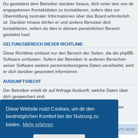
Du gestattest dem Betreiber darüber hinaus, dich unter den von dir
angegebenen Kontaktdaten zu kontaktieren, sofern dies zur
Übermittlung zentraler Informationen über das Board erforderlich
ist. Darüber hinaus dürfen er und andere Benutzer dich
kontaktieren, sofern du dies in deinem persönlichen Bereich
gestattet hast.
GELTUNGSBEREICH DIESER RICHTLINIE
Diese Richtlinie umfasst nur den Bereich der Seiten, die die phpBB-
Software umfassen. Sofern der Betreiber in anderen Bereichen
seiner Software weitere personenbezogene Daten verarbeitet, wird
er dich darüber gesondert informieren.
AUSKUNFTSRECHT
Der Betreiber erteilt dir auf Anfrage Auskunft, welche Daten über
dich gespeichert sind.
Du kannst jederzeit die Löschung bzw. Sperrung deiner Daten
Diese Website nutzt Cookies, um dir den
verlangen. Kontaktiere hierzu bitte den Betreiber.
bestmöglichen Komfort bei der Nutzung zu
bieten.
Mehr erfahren
ACZ Foren-Übersicht
Alle Cookies löschen
Alle Zeiten sind
UTC+02:00