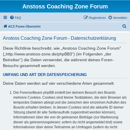
Anstoss Coaching Zone Forum
FAQ
Registrieren
Anmelden
S
ACZ Foren-Übersicht
u
Anstoss Coaching Zone Forum - Datenschutzerklärung
c
h
Diese Richtlinie beschreibt, wie „Anstoss Coaching Zone Forum“
(„http://www.anstoss-zone.de/phpBB3“) (im Folgenden „der
e
Betreiber“) die Daten verwendet, die während deines Foren-
Besuchs gesammelt werden.
UMFANG UND ART DER DATENSPEICHERUNG
Deine Daten werden auf vier verschiedene Arten gesammelt:
Die Forensoftware phpBB erstellt bei deinem Besuch des Boards
mehrere Cookies. Cookies sind kleine Textdateien, die dein Browser als
temporäre Dateien ablegt und die zwischen den einzelnen Aufrufen des
Boards erhalten bleiben. In diesen Cookies sind die aktuelle ID deiner
Sitzung (damit dir alle Seitenaufrufe zugeordnet werden können),
Informationen über die von dir gelesenen Beiträge (zur Markierung
dieser als gelesen/ungelesen; sofern du nicht angemeldet bist) sowie
Informationen über deine Teilnahme an Umfragen (sofern du nicht