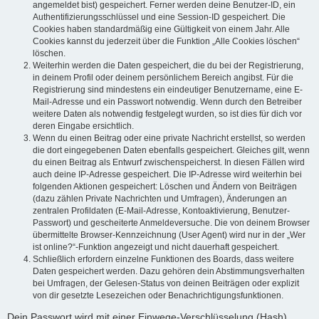
angemeldet bist) gespeichert. Ferner werden deine Benutzer-ID, ein
Authentifizierungsschlüssel und eine Session-ID gespeichert. Die
Cookies haben standardmäßig eine Gültigkeit von einem Jahr. Alle
Cookies kannst du jederzeit über die Funktion „Alle Cookies löschen“
löschen.
Weiterhin werden die Daten gespeichert, die du bei der Registrierung,
in deinem Profil oder deinem persönlichem Bereich angibst. Für die
Registrierung sind mindestens ein eindeutiger Benutzername, eine E-
Mail-Adresse und ein Passwort notwendig. Wenn durch den Betreiber
weitere Daten als notwendig festgelegt wurden, so ist dies für dich vor
deren Eingabe ersichtlich.
Wenn du einen Beitrag oder eine private Nachricht erstellst, so werden
die dort eingegebenen Daten ebenfalls gespeichert. Gleiches gilt, wenn
du einen Beitrag als Entwurf zwischenspeicherst. In diesen Fällen wird
auch deine IP-Adresse gespeichert. Die IP-Adresse wird weiterhin bei
folgenden Aktionen gespeichert: Löschen und Ändern von Beiträgen
(dazu zählen Private Nachrichten und Umfragen), Änderungen an
zentralen Profildaten (E-Mail-Adresse, Kontoaktivierung, Benutzer-
Passwort) und gescheiterte Anmeldeversuche. Die von deinem Browser
übermittelte Browser-Kennzeichnung (User Agent) wird nur in der „Wer
ist online?“-Funktion angezeigt und nicht dauerhaft gespeichert.
Schließlich erfordern einzelne Funktionen des Boards, dass weitere
Daten gespeichert werden. Dazu gehören dein Abstimmungsverhalten
bei Umfragen, der Gelesen-Status von deinen Beiträgen oder explizit
von dir gesetzte Lesezeichen oder Benachrichtigungsfunktionen.
Dein Passwort wird mit einer Einwege-Verschlüsselung (Hash)