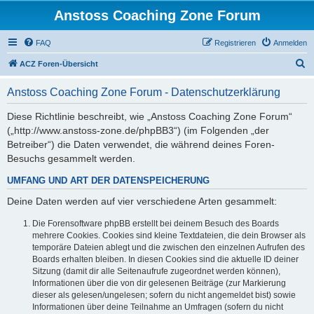
Anstoss Coaching Zone Forum
FAQ
Registrieren
Anmelden
S
ACZ Foren-Übersicht
u
Anstoss Coaching Zone Forum - Datenschutzerklärung
c
h
Diese Richtlinie beschreibt, wie „Anstoss Coaching Zone Forum“
(„http://www.anstoss-zone.de/phpBB3“) (im Folgenden „der
e
Betreiber“) die Daten verwendet, die während deines Foren-
Besuchs gesammelt werden.
UMFANG UND ART DER DATENSPEICHERUNG
Deine Daten werden auf vier verschiedene Arten gesammelt:
Die Forensoftware phpBB erstellt bei deinem Besuch des Boards
mehrere Cookies. Cookies sind kleine Textdateien, die dein Browser als
temporäre Dateien ablegt und die zwischen den einzelnen Aufrufen des
Boards erhalten bleiben. In diesen Cookies sind die aktuelle ID deiner
Sitzung (damit dir alle Seitenaufrufe zugeordnet werden können),
Informationen über die von dir gelesenen Beiträge (zur Markierung
dieser als gelesen/ungelesen; sofern du nicht angemeldet bist) sowie
Informationen über deine Teilnahme an Umfragen (sofern du nicht