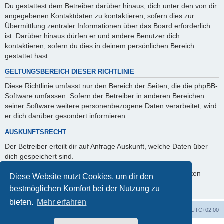
Du gestattest dem Betreiber darüber hinaus, dich unter den von dir
angegebenen Kontaktdaten zu kontaktieren, sofern dies zur
Übermittlung zentraler Informationen über das Board erforderlich
ist. Darüber hinaus dürfen er und andere Benutzer dich
kontaktieren, sofern du dies in deinem persönlichen Bereich
gestattet hast.
GELTUNGSBEREICH DIESER RICHTLINIE
Diese Richtlinie umfasst nur den Bereich der Seiten, die die phpBB-
Software umfassen. Sofern der Betreiber in anderen Bereichen
seiner Software weitere personenbezogene Daten verarbeitet, wird
er dich darüber gesondert informieren.
AUSKUNFTSRECHT
Der Betreiber erteilt dir auf Anfrage Auskunft, welche Daten über
dich gespeichert sind.
Du kannst jederzeit die Löschung bzw. Sperrung deiner Daten
Diese Website nutzt Cookies, um dir den
verlangen. Kontaktiere hierzu bitte den Betreiber.
bestmöglichen Komfort bei der Nutzung zu
bieten.
Mehr erfahren
ACZ Foren-Übersicht
Alle Cookies löschen
Alle Zeiten sind
UTC+02:00