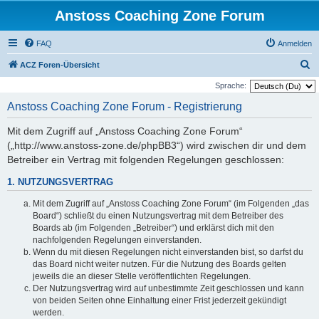
Anstoss Coaching Zone Forum
FAQ
Anmelden
S
ACZ Foren-Übersicht
u
Sprache:
c
Anstoss Coaching Zone Forum - Registrierung
h
Mit dem Zugriff auf „Anstoss Coaching Zone Forum“
e
(„http://www.anstoss-zone.de/phpBB3“) wird zwischen dir und dem
Betreiber ein Vertrag mit folgenden Regelungen geschlossen:
1. NUTZUNGSVERTRAG
Mit dem Zugriff auf „Anstoss Coaching Zone Forum“ (im Folgenden „das
Board“) schließt du einen Nutzungsvertrag mit dem Betreiber des
Boards ab (im Folgenden „Betreiber“) und erklärst dich mit den
nachfolgenden Regelungen einverstanden.
Wenn du mit diesen Regelungen nicht einverstanden bist, so darfst du
das Board nicht weiter nutzen. Für die Nutzung des Boards gelten
jeweils die an dieser Stelle veröffentlichten Regelungen.
Der Nutzungsvertrag wird auf unbestimmte Zeit geschlossen und kann
von beiden Seiten ohne Einhaltung einer Frist jederzeit gekündigt
werden.