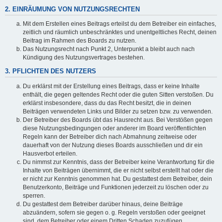
2. EINRÄUMUNG VON NUTZUNGSRECHTEN
Mit dem Erstellen eines Beitrags erteilst du dem Betreiber ein einfaches,
zeitlich und räumlich unbeschränktes und unentgeltliches Recht, deinen
Beitrag im Rahmen des Boards zu nutzen.
Das Nutzungsrecht nach Punkt 2, Unterpunkt a bleibt auch nach
Kündigung des Nutzungsvertrages bestehen.
3. PFLICHTEN DES NUTZERS
Du erklärst mit der Erstellung eines Beitrags, dass er keine Inhalte
enthält, die gegen geltendes Recht oder die guten Sitten verstoßen. Du
erklärst insbesondere, dass du das Recht besitzt, die in deinen
Beiträgen verwendeten Links und Bilder zu setzen bzw. zu verwenden.
Der Betreiber des Boards übt das Hausrecht aus. Bei Verstößen gegen
diese Nutzungsbedingungen oder anderer im Board veröffentlichten
Regeln kann der Betreiber dich nach Abmahnung zeitweise oder
dauerhaft von der Nutzung dieses Boards ausschließen und dir ein
Hausverbot erteilen.
Du nimmst zur Kenntnis, dass der Betreiber keine Verantwortung für die
Inhalte von Beiträgen übernimmt, die er nicht selbst erstellt hat oder die
er nicht zur Kenntnis genommen hat. Du gestattest dem Betreiber, dein
Benutzerkonto, Beiträge und Funktionen jederzeit zu löschen oder zu
sperren.
Du gestattest dem Betreiber darüber hinaus, deine Beiträge
abzuändern, sofern sie gegen o. g. Regeln verstoßen oder geeignet
sind, dem Betreiber oder einem Dritten Schaden zuzufügen.