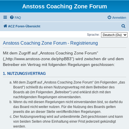
Anstoss Coaching Zone Forum
FAQ
Anmelden
S
ACZ Foren-Übersicht
u
Sprache:
c
Anstoss Coaching Zone Forum - Registrierung
h
Mit dem Zugriff auf „Anstoss Coaching Zone Forum“
e
(„http://www.anstoss-zone.de/phpBB3“) wird zwischen dir und dem
Betreiber ein Vertrag mit folgenden Regelungen geschlossen:
1. NUTZUNGSVERTRAG
Mit dem Zugriff auf „Anstoss Coaching Zone Forum“ (im Folgenden „das
Board“) schließt du einen Nutzungsvertrag mit dem Betreiber des
Boards ab (im Folgenden „Betreiber“) und erklärst dich mit den
nachfolgenden Regelungen einverstanden.
Wenn du mit diesen Regelungen nicht einverstanden bist, so darfst du
das Board nicht weiter nutzen. Für die Nutzung des Boards gelten
jeweils die an dieser Stelle veröffentlichten Regelungen.
Der Nutzungsvertrag wird auf unbestimmte Zeit geschlossen und kann
von beiden Seiten ohne Einhaltung einer Frist jederzeit gekündigt
werden.