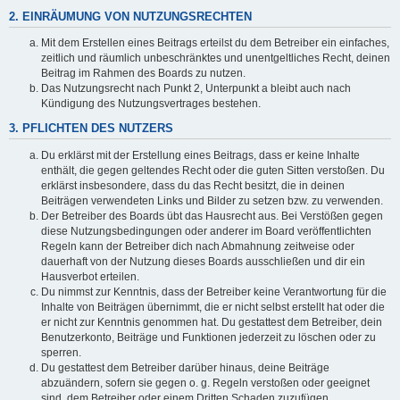
2. EINRÄUMUNG VON NUTZUNGSRECHTEN
Mit dem Erstellen eines Beitrags erteilst du dem Betreiber ein einfaches,
zeitlich und räumlich unbeschränktes und unentgeltliches Recht, deinen
Beitrag im Rahmen des Boards zu nutzen.
Das Nutzungsrecht nach Punkt 2, Unterpunkt a bleibt auch nach
Kündigung des Nutzungsvertrages bestehen.
3. PFLICHTEN DES NUTZERS
Du erklärst mit der Erstellung eines Beitrags, dass er keine Inhalte
enthält, die gegen geltendes Recht oder die guten Sitten verstoßen. Du
erklärst insbesondere, dass du das Recht besitzt, die in deinen
Beiträgen verwendeten Links und Bilder zu setzen bzw. zu verwenden.
Der Betreiber des Boards übt das Hausrecht aus. Bei Verstößen gegen
diese Nutzungsbedingungen oder anderer im Board veröffentlichten
Regeln kann der Betreiber dich nach Abmahnung zeitweise oder
dauerhaft von der Nutzung dieses Boards ausschließen und dir ein
Hausverbot erteilen.
Du nimmst zur Kenntnis, dass der Betreiber keine Verantwortung für die
Inhalte von Beiträgen übernimmt, die er nicht selbst erstellt hat oder die
er nicht zur Kenntnis genommen hat. Du gestattest dem Betreiber, dein
Benutzerkonto, Beiträge und Funktionen jederzeit zu löschen oder zu
sperren.
Du gestattest dem Betreiber darüber hinaus, deine Beiträge
abzuändern, sofern sie gegen o. g. Regeln verstoßen oder geeignet
sind, dem Betreiber oder einem Dritten Schaden zuzufügen.