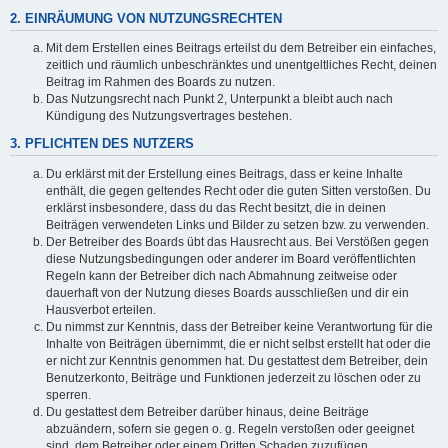
2. EINRÄUMUNG VON NUTZUNGSRECHTEN
Mit dem Erstellen eines Beitrags erteilst du dem Betreiber ein einfaches,
zeitlich und räumlich unbeschränktes und unentgeltliches Recht, deinen
Beitrag im Rahmen des Boards zu nutzen.
Das Nutzungsrecht nach Punkt 2, Unterpunkt a bleibt auch nach
Kündigung des Nutzungsvertrages bestehen.
3. PFLICHTEN DES NUTZERS
Du erklärst mit der Erstellung eines Beitrags, dass er keine Inhalte
enthält, die gegen geltendes Recht oder die guten Sitten verstoßen. Du
erklärst insbesondere, dass du das Recht besitzt, die in deinen
Beiträgen verwendeten Links und Bilder zu setzen bzw. zu verwenden.
Der Betreiber des Boards übt das Hausrecht aus. Bei Verstößen gegen
diese Nutzungsbedingungen oder anderer im Board veröffentlichten
Regeln kann der Betreiber dich nach Abmahnung zeitweise oder
dauerhaft von der Nutzung dieses Boards ausschließen und dir ein
Hausverbot erteilen.
Du nimmst zur Kenntnis, dass der Betreiber keine Verantwortung für die
Inhalte von Beiträgen übernimmt, die er nicht selbst erstellt hat oder die
er nicht zur Kenntnis genommen hat. Du gestattest dem Betreiber, dein
Benutzerkonto, Beiträge und Funktionen jederzeit zu löschen oder zu
sperren.
Du gestattest dem Betreiber darüber hinaus, deine Beiträge
abzuändern, sofern sie gegen o. g. Regeln verstoßen oder geeignet
sind, dem Betreiber oder einem Dritten Schaden zuzufügen.