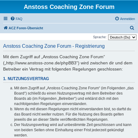
Anstoss Coaching Zone Forum
FAQ
Anmelden
S
ACZ Foren-Übersicht
u
Sprache:
c
Anstoss Coaching Zone Forum - Registrierung
h
Mit dem Zugriff auf „Anstoss Coaching Zone Forum“
e
(„http://www.anstoss-zone.de/phpBB3“) wird zwischen dir und dem
Betreiber ein Vertrag mit folgenden Regelungen geschlossen:
1. NUTZUNGSVERTRAG
Mit dem Zugriff auf „Anstoss Coaching Zone Forum“ (im Folgenden „das
Board“) schließt du einen Nutzungsvertrag mit dem Betreiber des
Boards ab (im Folgenden „Betreiber“) und erklärst dich mit den
nachfolgenden Regelungen einverstanden.
Wenn du mit diesen Regelungen nicht einverstanden bist, so darfst du
das Board nicht weiter nutzen. Für die Nutzung des Boards gelten
jeweils die an dieser Stelle veröffentlichten Regelungen.
Der Nutzungsvertrag wird auf unbestimmte Zeit geschlossen und kann
von beiden Seiten ohne Einhaltung einer Frist jederzeit gekündigt
werden.