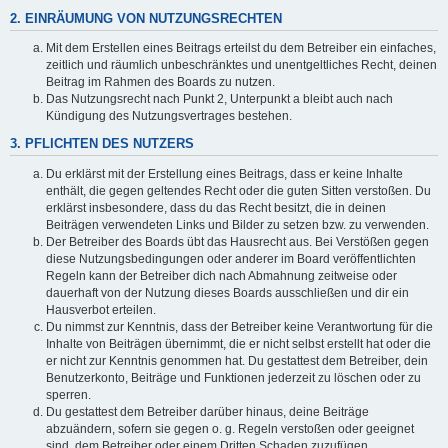
2. EINRÄUMUNG VON NUTZUNGSRECHTEN
Mit dem Erstellen eines Beitrags erteilst du dem Betreiber ein einfaches,
zeitlich und räumlich unbeschränktes und unentgeltliches Recht, deinen
Beitrag im Rahmen des Boards zu nutzen.
Das Nutzungsrecht nach Punkt 2, Unterpunkt a bleibt auch nach
Kündigung des Nutzungsvertrages bestehen.
3. PFLICHTEN DES NUTZERS
Du erklärst mit der Erstellung eines Beitrags, dass er keine Inhalte
enthält, die gegen geltendes Recht oder die guten Sitten verstoßen. Du
erklärst insbesondere, dass du das Recht besitzt, die in deinen
Beiträgen verwendeten Links und Bilder zu setzen bzw. zu verwenden.
Der Betreiber des Boards übt das Hausrecht aus. Bei Verstößen gegen
diese Nutzungsbedingungen oder anderer im Board veröffentlichten
Regeln kann der Betreiber dich nach Abmahnung zeitweise oder
dauerhaft von der Nutzung dieses Boards ausschließen und dir ein
Hausverbot erteilen.
Du nimmst zur Kenntnis, dass der Betreiber keine Verantwortung für die
Inhalte von Beiträgen übernimmt, die er nicht selbst erstellt hat oder die
er nicht zur Kenntnis genommen hat. Du gestattest dem Betreiber, dein
Benutzerkonto, Beiträge und Funktionen jederzeit zu löschen oder zu
sperren.
Du gestattest dem Betreiber darüber hinaus, deine Beiträge
abzuändern, sofern sie gegen o. g. Regeln verstoßen oder geeignet
sind, dem Betreiber oder einem Dritten Schaden zuzufügen.