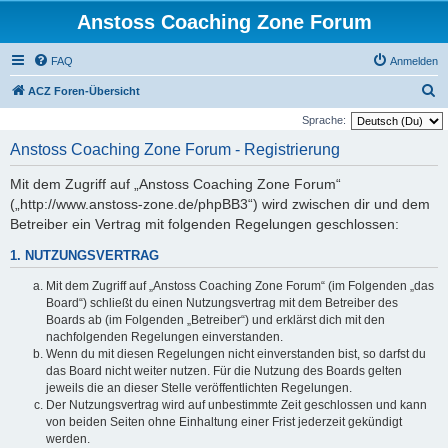
Anstoss Coaching Zone Forum
FAQ
Anmelden
S
ACZ Foren-Übersicht
u
Sprache:
c
Anstoss Coaching Zone Forum - Registrierung
h
Mit dem Zugriff auf „Anstoss Coaching Zone Forum“
e
(„http://www.anstoss-zone.de/phpBB3“) wird zwischen dir und dem
Betreiber ein Vertrag mit folgenden Regelungen geschlossen:
1. NUTZUNGSVERTRAG
Mit dem Zugriff auf „Anstoss Coaching Zone Forum“ (im Folgenden „das
Board“) schließt du einen Nutzungsvertrag mit dem Betreiber des
Boards ab (im Folgenden „Betreiber“) und erklärst dich mit den
nachfolgenden Regelungen einverstanden.
Wenn du mit diesen Regelungen nicht einverstanden bist, so darfst du
das Board nicht weiter nutzen. Für die Nutzung des Boards gelten
jeweils die an dieser Stelle veröffentlichten Regelungen.
Der Nutzungsvertrag wird auf unbestimmte Zeit geschlossen und kann
von beiden Seiten ohne Einhaltung einer Frist jederzeit gekündigt
werden.