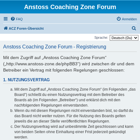
Anstoss Coaching Zone Forum
FAQ
Anmelden
S
ACZ Foren-Übersicht
u
Sprache:
c
Anstoss Coaching Zone Forum - Registrierung
h
Mit dem Zugriff auf „Anstoss Coaching Zone Forum“
e
(„http://www.anstoss-zone.de/phpBB3“) wird zwischen dir und dem
Betreiber ein Vertrag mit folgenden Regelungen geschlossen:
1. NUTZUNGSVERTRAG
Mit dem Zugriff auf „Anstoss Coaching Zone Forum“ (im Folgenden „das
Board“) schließt du einen Nutzungsvertrag mit dem Betreiber des
Boards ab (im Folgenden „Betreiber“) und erklärst dich mit den
nachfolgenden Regelungen einverstanden.
Wenn du mit diesen Regelungen nicht einverstanden bist, so darfst du
das Board nicht weiter nutzen. Für die Nutzung des Boards gelten
jeweils die an dieser Stelle veröffentlichten Regelungen.
Der Nutzungsvertrag wird auf unbestimmte Zeit geschlossen und kann
von beiden Seiten ohne Einhaltung einer Frist jederzeit gekündigt
werden.