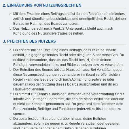
2. EINRÄUMUNG VON NUTZUNGSRECHTEN
Mit dem Erstellen eines Beitrags erteilst du dem Betreiber ein einfaches,
zeitlich und räumlich unbeschränktes und unentgeltliches Recht, deinen
Beitrag im Rahmen des Boards zu nutzen.
Das Nutzungsrecht nach Punkt 2, Unterpunkt a bleibt auch nach
Kündigung des Nutzungsvertrages bestehen.
3. PFLICHTEN DES NUTZERS
Du erklärst mit der Erstellung eines Beitrags, dass er keine Inhalte
enthält, die gegen geltendes Recht oder die guten Sitten verstoßen. Du
erklärst insbesondere, dass du das Recht besitzt, die in deinen
Beiträgen verwendeten Links und Bilder zu setzen bzw. zu verwenden.
Der Betreiber des Boards übt das Hausrecht aus. Bei Verstößen gegen
diese Nutzungsbedingungen oder anderer im Board veröffentlichten
Regeln kann der Betreiber dich nach Abmahnung zeitweise oder
dauerhaft von der Nutzung dieses Boards ausschließen und dir ein
Hausverbot erteilen.
Du nimmst zur Kenntnis, dass der Betreiber keine Verantwortung für die
Inhalte von Beiträgen übernimmt, die er nicht selbst erstellt hat oder die
er nicht zur Kenntnis genommen hat. Du gestattest dem Betreiber, dein
Benutzerkonto, Beiträge und Funktionen jederzeit zu löschen oder zu
sperren.
Du gestattest dem Betreiber darüber hinaus, deine Beiträge
abzuändern, sofern sie gegen o. g. Regeln verstoßen oder geeignet
sind, dem Betreiber oder einem Dritten Schaden zuzufügen.