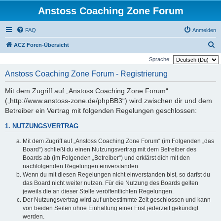
Anstoss Coaching Zone Forum
FAQ
Anmelden
S
ACZ Foren-Übersicht
u
Sprache:
c
Anstoss Coaching Zone Forum - Registrierung
h
Mit dem Zugriff auf „Anstoss Coaching Zone Forum“
e
(„http://www.anstoss-zone.de/phpBB3“) wird zwischen dir und dem
Betreiber ein Vertrag mit folgenden Regelungen geschlossen:
1. NUTZUNGSVERTRAG
Mit dem Zugriff auf „Anstoss Coaching Zone Forum“ (im Folgenden „das
Board“) schließt du einen Nutzungsvertrag mit dem Betreiber des
Boards ab (im Folgenden „Betreiber“) und erklärst dich mit den
nachfolgenden Regelungen einverstanden.
Wenn du mit diesen Regelungen nicht einverstanden bist, so darfst du
das Board nicht weiter nutzen. Für die Nutzung des Boards gelten
jeweils die an dieser Stelle veröffentlichten Regelungen.
Der Nutzungsvertrag wird auf unbestimmte Zeit geschlossen und kann
von beiden Seiten ohne Einhaltung einer Frist jederzeit gekündigt
werden.