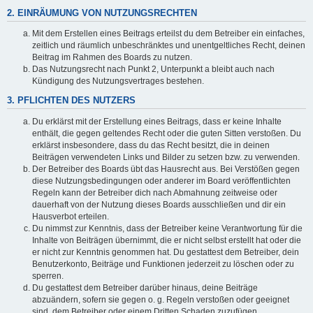
2. EINRÄUMUNG VON NUTZUNGSRECHTEN
Mit dem Erstellen eines Beitrags erteilst du dem Betreiber ein einfaches,
zeitlich und räumlich unbeschränktes und unentgeltliches Recht, deinen
Beitrag im Rahmen des Boards zu nutzen.
Das Nutzungsrecht nach Punkt 2, Unterpunkt a bleibt auch nach
Kündigung des Nutzungsvertrages bestehen.
3. PFLICHTEN DES NUTZERS
Du erklärst mit der Erstellung eines Beitrags, dass er keine Inhalte
enthält, die gegen geltendes Recht oder die guten Sitten verstoßen. Du
erklärst insbesondere, dass du das Recht besitzt, die in deinen
Beiträgen verwendeten Links und Bilder zu setzen bzw. zu verwenden.
Der Betreiber des Boards übt das Hausrecht aus. Bei Verstößen gegen
diese Nutzungsbedingungen oder anderer im Board veröffentlichten
Regeln kann der Betreiber dich nach Abmahnung zeitweise oder
dauerhaft von der Nutzung dieses Boards ausschließen und dir ein
Hausverbot erteilen.
Du nimmst zur Kenntnis, dass der Betreiber keine Verantwortung für die
Inhalte von Beiträgen übernimmt, die er nicht selbst erstellt hat oder die
er nicht zur Kenntnis genommen hat. Du gestattest dem Betreiber, dein
Benutzerkonto, Beiträge und Funktionen jederzeit zu löschen oder zu
sperren.
Du gestattest dem Betreiber darüber hinaus, deine Beiträge
abzuändern, sofern sie gegen o. g. Regeln verstoßen oder geeignet
sind, dem Betreiber oder einem Dritten Schaden zuzufügen.